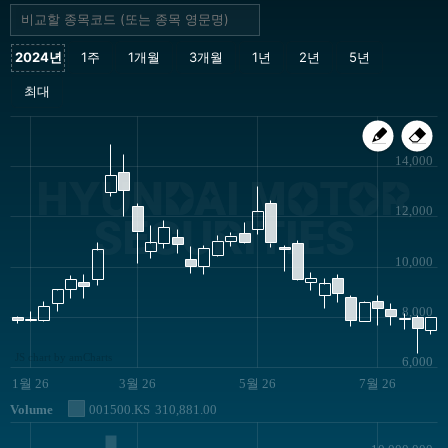
14,000
HYUNDAI MOTOR
12,000
SECURITIES
10,000
8,000
JS chart by amCharts
6,000
1월 26
3월 26
5월 26
7월 26
Volume
001500.KS
310,881.00