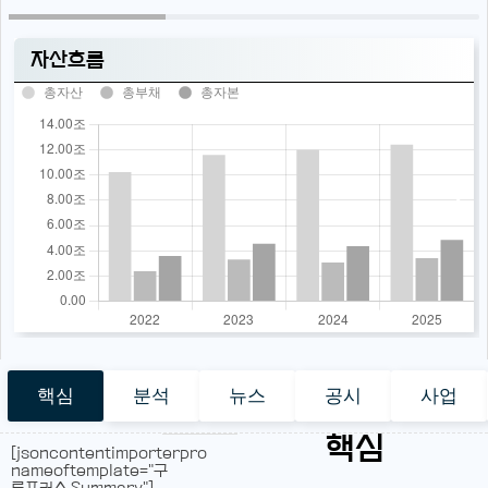
자산흐름
총자산
총부채
총자본
핵심
분석
뉴스
공시
사업
핵심
[jsoncontentimporterpro
nameoftemplate="구