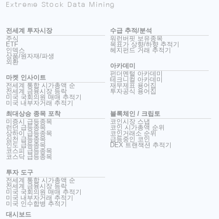
Extreme Stock Data Mining
전세계 투자시장
수급 추적/분석
주식
워런버핏 보유종목
ETF
목표가 상향/하향 추적기
인덱스
헤지펀드 거래 추적기
상품/원자재/파생
외환
아카데미
펀더멘털 아카데미
마켓 인사이트
테크니컬 아카데미
전세계 통합 시가총액 순
재무제표 용어집
전세계 금융시장 등락
투자공식 용어집
미국 국회의원 매매 추적기
미국 내부자거래 추적기
최대상승 종목 포착
블록체인 / 크립토
미증시 급등종목
코인시장 스냅
런던 급등종목
코인 시가총액 순위
상하이 급등종목
코인거래소 순위
심천 급등종목
급등중인 코인
인도 급등종목
DEX 트랜잭션 추적기
코스피 급등종목
코스닥 급등종목
투자 도구
전세계 통합 시가총액 순
전세계 금융시장 등락
미국 국회의원 매매 추적기
미국 내부자거래 추적기
미국 인수합병 추적기
대시보드