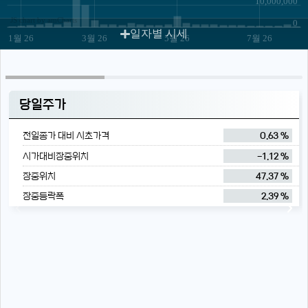
10,000,000
JS chart by amCharts
0
일자별 시세
1월 26
3월 26
5월 26
7월 26
당일주가
전일종가 대비 시초가격
0.63 %
시가대비장중위치
-1.12 %
장중위치
47.37 %
장중등락폭
2.39 %