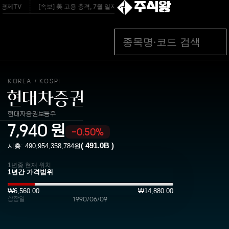
주식왕
경제TV
[속보] 美 고용 충격, 7월 일자리 2만3000개 감소… ‘9월 금리 인상’ 제동
KOREA
KOSPI
/
현대차증권
현대차증권보통주
7,940
원
-0.50%
(
491.0B
)
시총:
490,954,358,784
원
1년중 현재 위치
₩6,560.00
₩14,880.00
상장일
1990/06/09