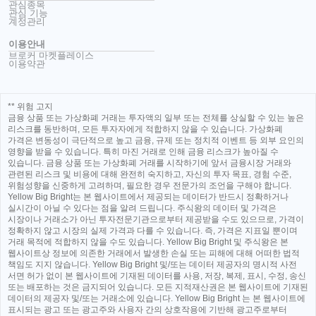
관심종목
관심 기능
계정관리
이용안내
브로커 마켓플레이스
이용약관
** 위험 고지
금융 상품 또는 가상화폐 거래는 투자액의 일부 또는 전체를 상실할 수 있는 높은
리스크를 동반하며, 모든 투자자에게 적합하지 않을 수 있습니다. 가상화폐
가격은 변동성이 극단적으로 높고 금융, 규제 또는 정치적 이벤트 등 외부 요인의
영향을 받을 수 있습니다. 특히 마진 거래로 인해 금융 리스크가 높아질 수
있습니다. 금융 상품 또는 가상화폐 거래를 시작하기에 앞서 금융시장 거래와
관련된 리스크 및 비용에 대해 완전히 숙지하고, 자신의 투자 목표, 경험 수준,
위험성향을 신중하게 고려하며, 필요한 경우 전문가의 조언을 구해야 합니다.
Yellow Big Bright는 본 웹사이트에서 제공되는 데이터가 반드시 정확하거나
실시간이 아닐 수 있다는 점을 알려 드립니다. 주식왕의 데이터 및 가격은
시장이나 거래소가 아닌 투자전문기관으로부터 제공받을 수도 있으므로, 가격이
정확하지 않고 시장의 실제 가격과 다를 수 있습니다. 즉, 가격은 지표일 뿐이며
거래 목적에 적합하지 않을 수도 있습니다. Yellow Big Bright 및 주식왕은 본
웹사이트상 정보에 의존한 거래에서 발생한 손실 또는 피해에 대해 어떠한 법적
책임도 지지 않습니다. Yellow Big Bright 및/또는 데이터 제공자의 명시적 사전
서면 허가 없이 본 웹사이트에 기재된 데이터를 사용, 저장, 복제, 표시, 수정, 송신
또는 배포하는 것은 금지되어 있습니다. 모든 지적재산권은 본 웹사이트에 기재된
데이터의 제공자 및/또는 거래소에 있습니다. Yellow Big Bright 는 본 웹사이트에
표시되는 광고 또는 광고주와 사용자 간의 상호작용에 기반해 광고주로부터