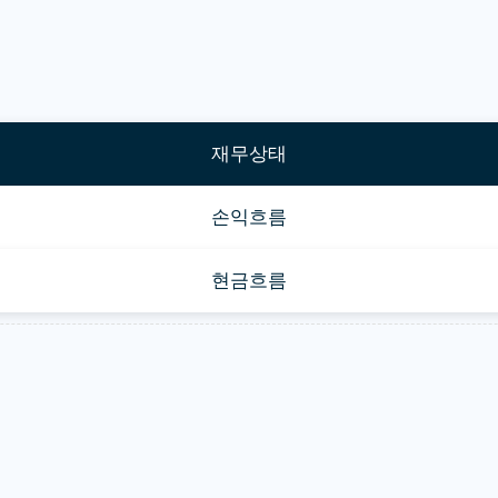
재무상태
손익흐름
현금흐름