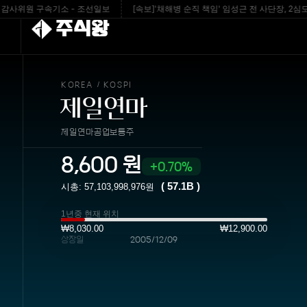
사위원 구속기소 - 조선일보
[속보]'채해병 순직 책임' 임성근 전 사단장, 2심도 징역
주식왕
KOREA
KOSPI
/
제일연마
제일연마공업보통주
8,600
원
0.70%
(
57.1B
)
시총:
57,103,998,976
원
1년중 현재 위치
₩8,030.00
₩12,900.00
상장일
2005/12/09