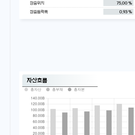
장중위치
75.00 %
장중등락폭
0.93 %
자산흐름
총자산
총부채
총자본