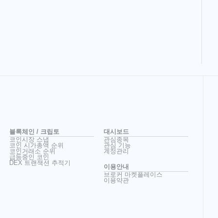
블록체인 / 크립토
대시보드
코인시장 스냅
관심종목
코인 시가총액 순위
관심 기능
코인거래소 순위
계정관리
급등중인 코인
DEX 트랜잭션 추적기
이용안내
브로커 마켓플레이스
이용약관