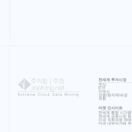
주식왕
| 주킹
전세계 투자시장
주식
JooKing.net
ETF
인덱스
Extreme Stock Data Mining
상품/원자재/파생
외환
마켓 인사이트
전세계 통합 시가총
전세계 금융시장 등
미국 국회의원 매매
미국 내부자거래 