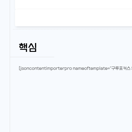
핵심
[jsoncontentimporterpro nameoftemplate="구루포커스 