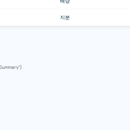
배당
지분
Summary"]