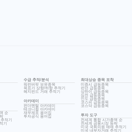
수급 추적/분석
최대상승 종목 포착
워런버핏 보유종목
미증시 급등종목
목표가 상향/하향 추적기
런던 급등종목
헤지펀드 거래 추적기
상하이 급등종목
심천 급등종목
인도 급등종목
아카데미
코스피 급등종목
펀더멘털 아카데미
코스닥 급등종목
테크니컬 아카데미
액 순
재무제표 용어집
투자 도구
락
투자공식 용어집
 추적기
전세계 통합 시가총액 순
추적기
전세계 금융시장 등락
미국 국회의원 매매 추적기
미국 내부자거래 추적기