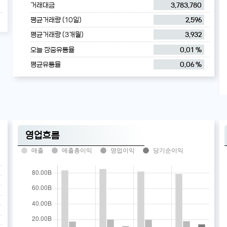
거래대금
3,783,780
평균거래량 (10일)
2,596
평균거래량 (3개월)
3,932
오늘 장중유통율
0.01 %
평균유통율
0.06 %
영업흐름
매출
매출총이익
영업이익
당기순이익