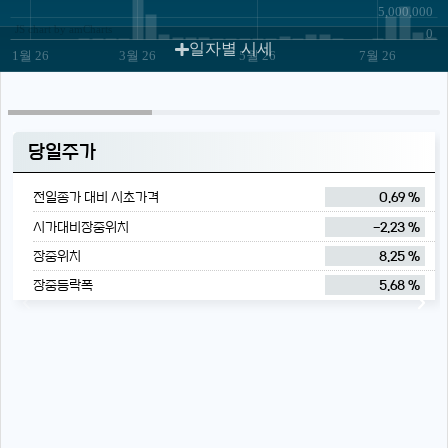
5,000,000
JS chart by amCharts
0
일자별 시세
1월 26
3월 26
5월 26
7월 26
당일주가
전일종가 대비 시초가격
0.69 %
시가대비장중위치
-2.23 %
장중위치
8.25 %
장중등락폭
5.68 %