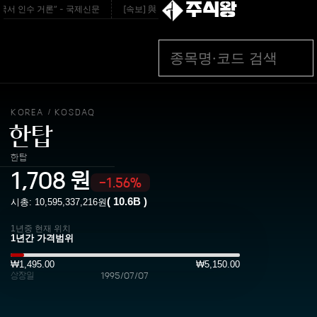
주식왕
 인수 거론” - 국제신문
[속보] 與 제주·인천 최고위원서 박선원, 최민희에 역전
KOREA
KOSDAQ
/
한탑
한탑
1,708
원
-1.56%
(
10.6B
)
시총:
10,595,337,216
원
1년중 현재 위치
₩1,495.00
₩5,150.00
상장일
1995/07/07