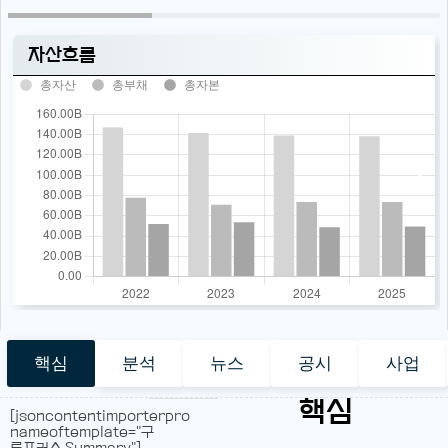
자산흐름
총자산
총부채
총자본
핵심
분석
뉴스
공시
사업
핵심
[jsoncontentimporterpro
nameoftemplate="구