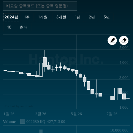
5,000
Hantop Inc.
4,000
3,000
2,000
JS chart by amCharts
1,000
1월 26
3월 26
5월 26
7월 26
Volume
002680.KQ
427,715.00
10,000,000