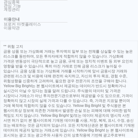
관심종목
관심 기능
계정관리
이용안내
브로커 마켓플레이스
이용약관
** 위험 고지
금융 상품 또는 가상화폐 거래는 투자액의 일부 또는 전체를 상실할 수 있는 높은
리스크를 동반하며, 모든 투자자에게 적합하지 않을 수 있습니다. 가상화폐
가격은 변동성이 극단적으로 높고 금융, 규제 또는 정치적 이벤트 등 외부 요인의
영향을 받을 수 있습니다. 특히 마진 거래로 인해 금융 리스크가 높아질 수
있습니다. 금융 상품 또는 가상화폐 거래를 시작하기에 앞서 금융시장 거래와
관련된 리스크 및 비용에 대해 완전히 숙지하고, 자신의 투자 목표, 경험 수준,
위험성향을 신중하게 고려하며, 필요한 경우 전문가의 조언을 구해야 합니다.
Yellow Big Bright는 본 웹사이트에서 제공되는 데이터가 반드시 정확하거나
실시간이 아닐 수 있다는 점을 알려 드립니다. 주식왕의 데이터 및 가격은
시장이나 거래소가 아닌 투자전문기관으로부터 제공받을 수도 있으므로, 가격이
정확하지 않고 시장의 실제 가격과 다를 수 있습니다. 즉, 가격은 지표일 뿐이며
거래 목적에 적합하지 않을 수도 있습니다. Yellow Big Bright 및 주식왕은 본
웹사이트상 정보에 의존한 거래에서 발생한 손실 또는 피해에 대해 어떠한 법적
책임도 지지 않습니다. Yellow Big Bright 및/또는 데이터 제공자의 명시적 사전
서면 허가 없이 본 웹사이트에 기재된 데이터를 사용, 저장, 복제, 표시, 수정, 송신
또는 배포하는 것은 금지되어 있습니다. 모든 지적재산권은 본 웹사이트에 기재된
데이터의 제공자 및/또는 거래소에 있습니다. Yellow Big Bright 는 본 웹사이트에
표시되는 광고 또는 광고주와 사용자 간의 상호작용에 기반해 광고주로부터