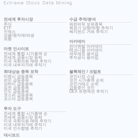
Extreme Stock Data Mining
전세계 투자시장
수급 추적/분석
주식
워런버핏 보유종목
ETF
목표가 상향/하향 추적기
인덱스
헤지펀드 거래 추적기
상품/원자재/파생
외환
아카데미
펀더멘털 아카데미
마켓 인사이트
테크니컬 아카데미
전세계 통합 시가총액 순
재무제표 용어집
전세계 금융시장 등락
투자공식 용어집
미국 국회의원 매매 추적기
미국 내부자거래 추적기
최대상승 종목 포착
블록체인 / 크립토
미증시 급등종목
코인시장 스냅
런던 급등종목
코인 시가총액 순위
상하이 급등종목
코인거래소 순위
심천 급등종목
급등중인 코인
인도 급등종목
DEX 트랜잭션 추적기
코스피 급등종목
코스닥 급등종목
투자 도구
전세계 통합 시가총액 순
전세계 금융시장 등락
미국 국회의원 매매 추적기
미국 내부자거래 추적기
미국 인수합병 추적기
대시보드