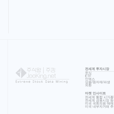
주식왕
| 주킹
전세계 투자시장
주식
JooKing.net
ETF
인덱스
Extreme Stock Data Mining
상품/원자재/파생
외환
마켓 인사이트
전세계 통합 시가총
전세계 금융시장 등
미국 국회의원 매매
미국 내부자거래 