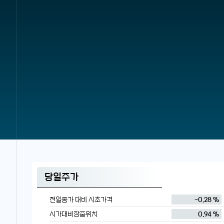
당일주가
전일종가 대비 시초가격
-0.28 %
시가대비장중위치
0.94 %