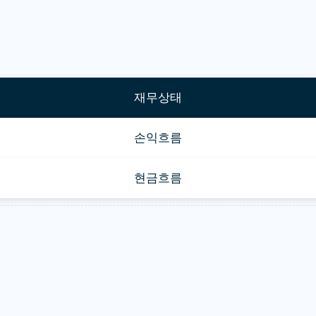
재무상태
손익흐름
현금흐름