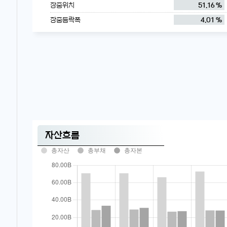
장중위치
51.16 %
장중등락폭
4.01 %
자산흐름
총자산
총부채
총자본