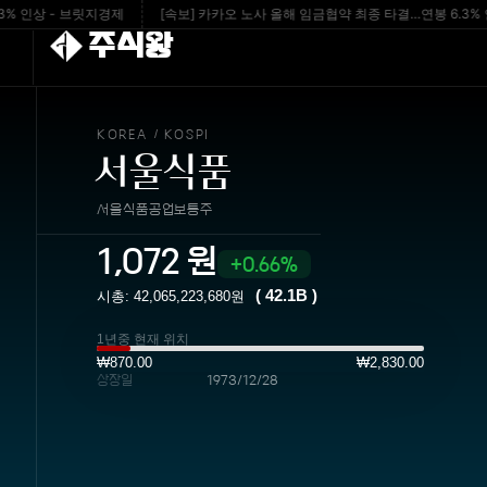
상 - 브릿지경제
[속보] 카카오 노사 올해 임금협약 최종 타결…연봉 6.3% 인상 - yn
주식왕
KOREA
KOSPI
/
서울식품
서울식품공업보통주
1,072
원
0.66%
(
42.1B
)
시총:
42,065,223,680
원
1년중 현재 위치
₩870.00
₩2,830.00
상장일
1973/12/28