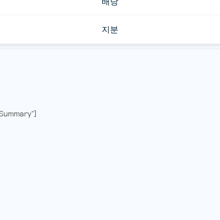
배당
지분
Summary"]