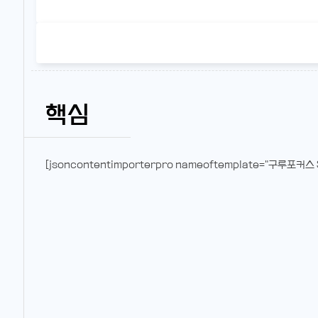
핵심
[jsoncontentimporterpro nameoftemplate="구루포커스 