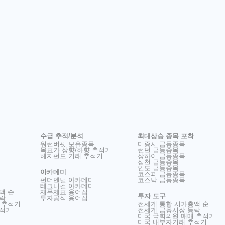
수급 추적/분석
최대상승 종목 포착
워런버핏 보유종목
미증시 급등종목
목표가 상향/하향 추적기
런던 급등종목
헤지펀드 거래 추적기
상하이 급등종목
심천 급등종목
인도 급등종목
아카데미
코스피 급등종목
펀더멘털 아카데미
코스닥 급등종목
테크니컬 아카데미
액 순
재무제표 용어집
투자 도구
락
투자공식 용어집
 추적기
전세계 통합 시가총액 순
추적기
전세계 금융시장 등락
미국 국회의원 매매 추적기
미국 내부자거래 추적기