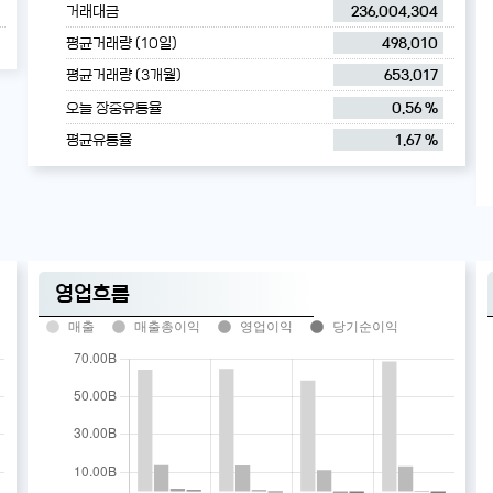
거래대금
236,004,304
평균거래량 (10일)
498,010
평균거래량 (3개월)
653,017
오늘 장중유통율
0.56 %
평균유통율
1.67 %
영업흐름
매출
매출총이익
영업이익
당기순이익