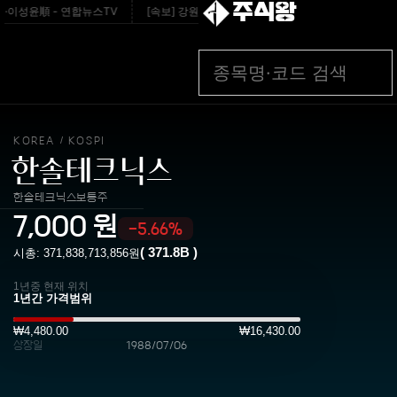
주식왕
이성윤順 - 연합뉴스TV
[속보] 강원·TK 與경선 당원투표…金 48.54%·鄭 44.40%·宋 
KOREA
KOSPI
/
한솔테크닉스
한솔테크닉스보통주
7,000
원
-5.66%
(
371.8B
)
시총:
371,838,713,856
원
1년중 현재 위치
₩4,480.00
₩16,430.00
상장일
1988/07/06