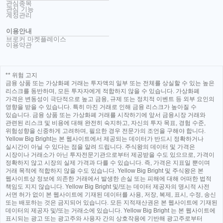
관심종목
관심 기능
계정관리
이용안내
브로커 마켓플레이스
이용약관
** 위험 고지
금융 상품 또는 가상화폐 거래는 투자액의 일부 또는 전체를 상실할 수 있는 높은
리스크를 동반하며, 모든 투자자에게 적합하지 않을 수 있습니다. 가상화폐
가격은 변동성이 극단적으로 높고 금융, 규제 또는 정치적 이벤트 등 외부 요인의
영향을 받을 수 있습니다. 특히 마진 거래로 인해 금융 리스크가 높아질 수
있습니다. 금융 상품 또는 가상화폐 거래를 시작하기에 앞서 금융시장 거래와
관련된 리스크 및 비용에 대해 완전히 숙지하고, 자신의 투자 목표, 경험 수준,
위험성향을 신중하게 고려하며, 필요한 경우 전문가의 조언을 구해야 합니다.
Yellow Big Bright는 본 웹사이트에서 제공되는 데이터가 반드시 정확하거나
실시간이 아닐 수 있다는 점을 알려 드립니다. 주식왕의 데이터 및 가격은
시장이나 거래소가 아닌 투자전문기관으로부터 제공받을 수도 있으므로, 가격이
정확하지 않고 시장의 실제 가격과 다를 수 있습니다. 즉, 가격은 지표일 뿐이며
거래 목적에 적합하지 않을 수도 있습니다. Yellow Big Bright 및 주식왕은 본
웹사이트상 정보에 의존한 거래에서 발생한 손실 또는 피해에 대해 어떠한 법적
책임도 지지 않습니다. Yellow Big Bright 및/또는 데이터 제공자의 명시적 사전
서면 허가 없이 본 웹사이트에 기재된 데이터를 사용, 저장, 복제, 표시, 수정, 송신
또는 배포하는 것은 금지되어 있습니다. 모든 지적재산권은 본 웹사이트에 기재된
데이터의 제공자 및/또는 거래소에 있습니다. Yellow Big Bright 는 본 웹사이트에
표시되는 광고 또는 광고주와 사용자 간의 상호작용에 기반해 광고주로부터