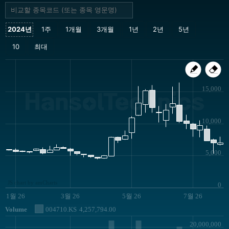
15,000
HansolTechnics
10,000
5,000
JS chart by amCharts
0
1월 26
3월 26
5월 26
7월 26
Volume
004710.KS
4,257,794.00
20,000,000