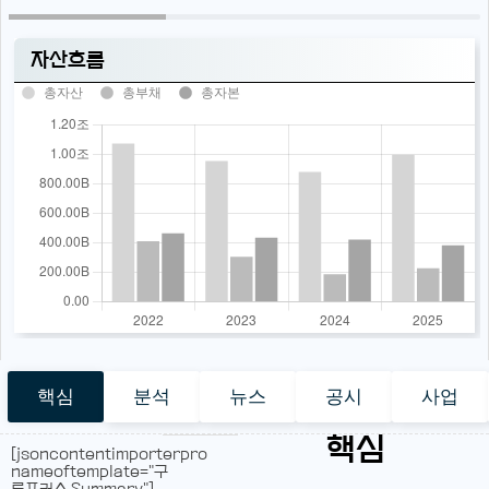
자산흐름
총자산
총부채
총자본
핵심
분석
뉴스
공시
사업
핵심
[jsoncontentimporterpro
nameoftemplate="구