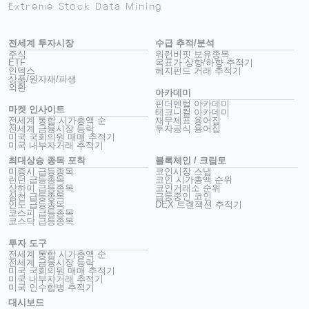
Extreme Stock Data Mining
전세계 투자시장
수급 추적/분석
주식
워런버핏 보유종목
ETF
목표가 상향/하향 추적기
인덱스
헤지펀드 거래 추적기
상품/원자재/파생
외환
아카데미
펀더멘털 아카데미
마켓 인사이트
테크니컬 아카데미
전세계 통합 시가총액 순
재무제표 용어집
전세계 금융시장 등락
투자공식 용어집
미국 국회의원 매매 추적기
미국 내부자거래 추적기
최대상승 종목 포착
블록체인 / 크립토
미증시 급등종목
코인시장 스냅
런던 급등종목
코인 시가총액 순위
상하이 급등종목
코인거래소 순위
심천 급등종목
급등중인 코인
인도 급등종목
DEX 트랜잭션 추적기
코스피 급등종목
코스닥 급등종목
투자 도구
전세계 통합 시가총액 순
전세계 금융시장 등락
미국 국회의원 매매 추적기
미국 내부자거래 추적기
미국 인수합병 추적기
대시보드