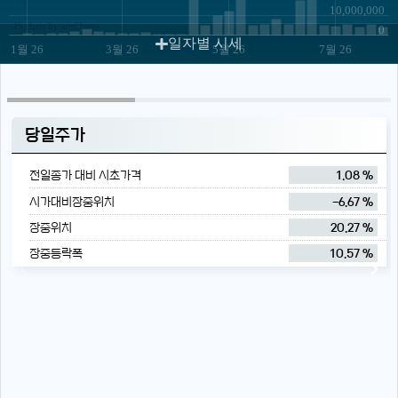
10,000,000
JS chart by amCharts
0
일자별 시세
1월 26
3월 26
5월 26
7월 26
당일주가
전일종가 대비 시초가격
1.08 %
시가대비장중위치
-6.67 %
장중위치
20.27 %
장중등락폭
10.57 %