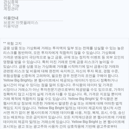
관심종목
관심 기능
계정관리
이용안내
브로커 마켓플레이스
이용약관
** 위험 고지
금융 상품 또는 가상화폐 거래는 투자액의 일부 또는 전체를 상실할 수 있는 높은
리스크를 동반하며, 모든 투자자에게 적합하지 않을 수 있습니다. 가상화폐
가격은 변동성이 극단적으로 높고 금융, 규제 또는 정치적 이벤트 등 외부 요인의
영향을 받을 수 있습니다. 특히 마진 거래로 인해 금융 리스크가 높아질 수
있습니다. 금융 상품 또는 가상화폐 거래를 시작하기에 앞서 금융시장 거래와
관련된 리스크 및 비용에 대해 완전히 숙지하고, 자신의 투자 목표, 경험 수준,
위험성향을 신중하게 고려하며, 필요한 경우 전문가의 조언을 구해야 합니다.
Yellow Big Bright는 본 웹사이트에서 제공되는 데이터가 반드시 정확하거나
실시간이 아닐 수 있다는 점을 알려 드립니다. 주식왕의 데이터 및 가격은
시장이나 거래소가 아닌 투자전문기관으로부터 제공받을 수도 있으므로, 가격이
정확하지 않고 시장의 실제 가격과 다를 수 있습니다. 즉, 가격은 지표일 뿐이며
거래 목적에 적합하지 않을 수도 있습니다. Yellow Big Bright 및 주식왕은 본
웹사이트상 정보에 의존한 거래에서 발생한 손실 또는 피해에 대해 어떠한 법적
책임도 지지 않습니다. Yellow Big Bright 및/또는 데이터 제공자의 명시적 사전
서면 허가 없이 본 웹사이트에 기재된 데이터를 사용, 저장, 복제, 표시, 수정, 송신
또는 배포하는 것은 금지되어 있습니다. 모든 지적재산권은 본 웹사이트에 기재된
데이터의 제공자 및/또는 거래소에 있습니다. Yellow Big Bright 는 본 웹사이트에
표시되는 광고 또는 광고주와 사용자 간의 상호작용에 기반해 광고주로부터