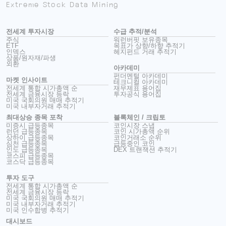
Extreme Stock Data Mining
전세계 투자시장
수급 추적/분석
주식
워런버핏 보유종목
ETF
목표가 상향/하향 추적기
인덱스
헤지펀드 거래 추적기
상품/원자재/파생
외환
아카데미
펀더멘털 아카데미
마켓 인사이트
테크니컬 아카데미
전세계 통합 시가총액 순
재무제표 용어집
전세계 금융시장 등락
투자공식 용어집
미국 국회의원 매매 추적기
미국 내부자거래 추적기
최대상승 종목 포착
블록체인 / 크립토
미증시 급등종목
코인시장 스냅
런던 급등종목
코인 시가총액 순위
상하이 급등종목
코인거래소 순위
심천 급등종목
급등중인 코인
인도 급등종목
DEX 트랜잭션 추적기
코스피 급등종목
코스닥 급등종목
투자 도구
전세계 통합 시가총액 순
전세계 금융시장 등락
미국 국회의원 매매 추적기
미국 내부자거래 추적기
미국 인수합병 추적기
대시보드