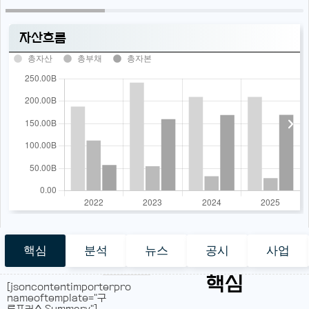
자산흐름
총자산
총부채
총자본
핵심
분석
뉴스
공시
사업
핵심
[jsoncontentimporterpro
nameoftemplate="구