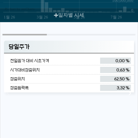
100,000,000
JS chart by amCharts
0
일자별 시세
1월 26
3월 26
5월 26
7월 26
당일주가
전일종가 대비 시초가격
0.00 %
시가대비장중위치
0.63 %
장중위치
62.50 %
장중등락폭
3.32 %