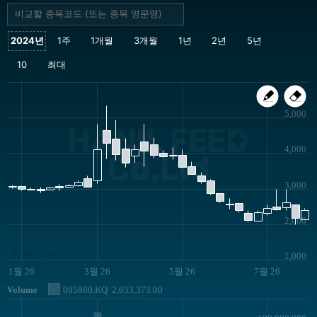
5,000
HANIL FEED
4,000
Co.Ltd
3,000
2,000
JS chart by amCharts
1,000
1월 26
3월 26
5월 26
7월 26
Volume
005860.KQ
2,653,373.00