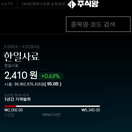
주식왕
뉴스TV
[속보] 與최고위원 순회경선…박선원·최민희·서미화·한민수·김용順 - v.daum
KOREA
KOSDAQ
/
한일사료
한일사료
2,410
원
0.63%
(
95.0B
)
시총:
94,962,876,416
원
1년중 현재 위치
₩2,000.00
₩5,340.00
상장일
1994/11/07