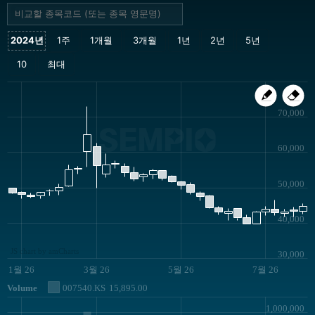
70,000
SEMPIO
60,000
50,000
40,000
JS chart by amCharts
30,000
1월 26
3월 26
5월 26
7월 26
Volume
007540.KS
15,895.00
1,000,000