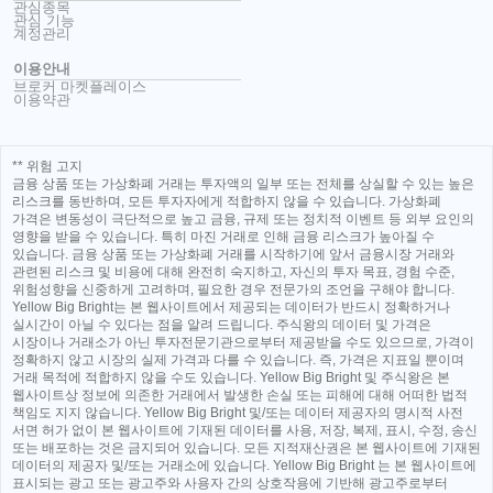
관심종목
관심 기능
계정관리
이용안내
브로커 마켓플레이스
이용약관
** 위험 고지
금융 상품 또는 가상화폐 거래는 투자액의 일부 또는 전체를 상실할 수 있는 높은
리스크를 동반하며, 모든 투자자에게 적합하지 않을 수 있습니다. 가상화폐
가격은 변동성이 극단적으로 높고 금융, 규제 또는 정치적 이벤트 등 외부 요인의
영향을 받을 수 있습니다. 특히 마진 거래로 인해 금융 리스크가 높아질 수
있습니다. 금융 상품 또는 가상화폐 거래를 시작하기에 앞서 금융시장 거래와
관련된 리스크 및 비용에 대해 완전히 숙지하고, 자신의 투자 목표, 경험 수준,
위험성향을 신중하게 고려하며, 필요한 경우 전문가의 조언을 구해야 합니다.
Yellow Big Bright는 본 웹사이트에서 제공되는 데이터가 반드시 정확하거나
실시간이 아닐 수 있다는 점을 알려 드립니다. 주식왕의 데이터 및 가격은
시장이나 거래소가 아닌 투자전문기관으로부터 제공받을 수도 있으므로, 가격이
정확하지 않고 시장의 실제 가격과 다를 수 있습니다. 즉, 가격은 지표일 뿐이며
거래 목적에 적합하지 않을 수도 있습니다. Yellow Big Bright 및 주식왕은 본
웹사이트상 정보에 의존한 거래에서 발생한 손실 또는 피해에 대해 어떠한 법적
책임도 지지 않습니다. Yellow Big Bright 및/또는 데이터 제공자의 명시적 사전
서면 허가 없이 본 웹사이트에 기재된 데이터를 사용, 저장, 복제, 표시, 수정, 송신
또는 배포하는 것은 금지되어 있습니다. 모든 지적재산권은 본 웹사이트에 기재된
데이터의 제공자 및/또는 거래소에 있습니다. Yellow Big Bright 는 본 웹사이트에
표시되는 광고 또는 광고주와 사용자 간의 상호작용에 기반해 광고주로부터