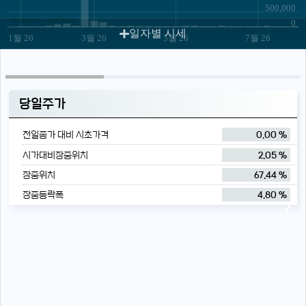
500,000
JS chart by amCharts
0
일자별 시세
1월 26
3월 26
5월 26
7월 26
당일주가
전일종가 대비 시초가격
0.00 %
시가대비장중위치
2.05 %
장중위치
67.44 %
장중등락폭
4.80 %