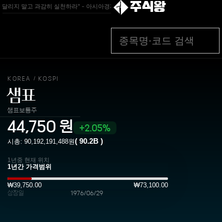
주식왕
달리지 말고 과감히 실천하라" - 아시아경제
[속보]이 대통령 "부동산 공급 기존 
KOREA
KOSPI
/
샘표
샘표보통주
44,750
원
2.05%
(
90.2B
)
시총:
90,192,191,488
원
1년중 현재 위치
₩39,750.00
₩73,100.00
상장일
1976/06/29