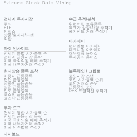
Extreme Stock Data Mining
전세계 투자시장
수급 추적/분석
주식
워런버핏 보유종목
ETF
목표가 상향/하향 추적기
인덱스
헤지펀드 거래 추적기
상품/원자재/파생
외환
아카데미
펀더멘털 아카데미
마켓 인사이트
테크니컬 아카데미
전세계 통합 시가총액 순
재무제표 용어집
전세계 금융시장 등락
투자공식 용어집
미국 국회의원 매매 추적기
미국 내부자거래 추적기
최대상승 종목 포착
블록체인 / 크립토
미증시 급등종목
코인시장 스냅
런던 급등종목
코인 시가총액 순위
상하이 급등종목
코인거래소 순위
심천 급등종목
급등중인 코인
인도 급등종목
DEX 트랜잭션 추적기
코스피 급등종목
코스닥 급등종목
투자 도구
전세계 통합 시가총액 순
전세계 금융시장 등락
미국 국회의원 매매 추적기
미국 내부자거래 추적기
미국 인수합병 추적기
대시보드