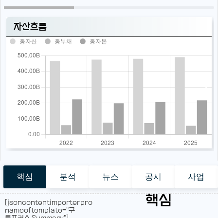
자산흐름
총자산
총부채
총자본
핵심
분석
뉴스
공시
사업
핵심
[jsoncontentimporterpro
nameoftemplate="구