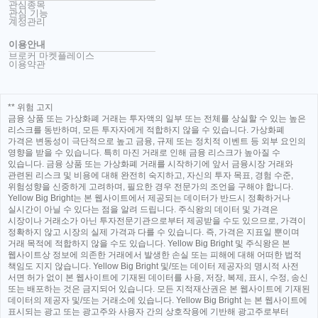
관심종목
관심 기능
계정관리
이용안내
브로커 마켓플레이스
이용약관
** 위험 고지
금융 상품 또는 가상화폐 거래는 투자액의 일부 또는 전체를 상실할 수 있는 높은
리스크를 동반하며, 모든 투자자에게 적합하지 않을 수 있습니다. 가상화폐
가격은 변동성이 극단적으로 높고 금융, 규제 또는 정치적 이벤트 등 외부 요인의
영향을 받을 수 있습니다. 특히 마진 거래로 인해 금융 리스크가 높아질 수
있습니다. 금융 상품 또는 가상화폐 거래를 시작하기에 앞서 금융시장 거래와
관련된 리스크 및 비용에 대해 완전히 숙지하고, 자신의 투자 목표, 경험 수준,
위험성향을 신중하게 고려하며, 필요한 경우 전문가의 조언을 구해야 합니다.
Yellow Big Bright는 본 웹사이트에서 제공되는 데이터가 반드시 정확하거나
실시간이 아닐 수 있다는 점을 알려 드립니다. 주식왕의 데이터 및 가격은
시장이나 거래소가 아닌 투자전문기관으로부터 제공받을 수도 있으므로, 가격이
정확하지 않고 시장의 실제 가격과 다를 수 있습니다. 즉, 가격은 지표일 뿐이며
거래 목적에 적합하지 않을 수도 있습니다. Yellow Big Bright 및 주식왕은 본
웹사이트상 정보에 의존한 거래에서 발생한 손실 또는 피해에 대해 어떠한 법적
책임도 지지 않습니다. Yellow Big Bright 및/또는 데이터 제공자의 명시적 사전
서면 허가 없이 본 웹사이트에 기재된 데이터를 사용, 저장, 복제, 표시, 수정, 송신
또는 배포하는 것은 금지되어 있습니다. 모든 지적재산권은 본 웹사이트에 기재된
데이터의 제공자 및/또는 거래소에 있습니다. Yellow Big Bright 는 본 웹사이트에
표시되는 광고 또는 광고주와 사용자 간의 상호작용에 기반해 광고주로부터