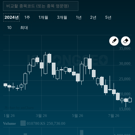
35,000
IS DONGSEO
30,000
25,000
20,000
JS chart by amCharts
15,000
1월 26
3월 26
5월 26
7월 26
Volume
010780.KS
250,736.00