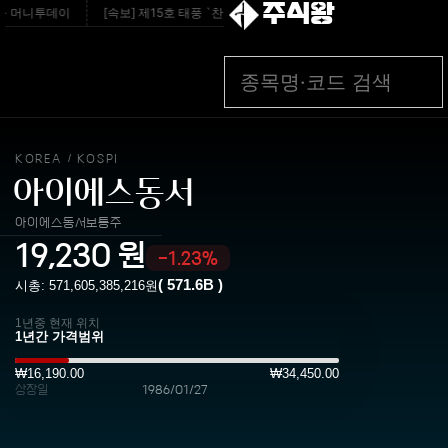
주식왕
- 머니투데이
[속보] 제15호 태풍 `찬홈` 북상 중…일본 관통 후 우리나라에 단비 
KOREA
KOSPI
/
아이에스동서
아이에스동서보통주
19,230
원
-1.23%
(
571.6B
)
시총:
571,605,385,216
원
1년중 현재 위치
₩16,190.00
₩34,450.00
상장일
1986/01/27