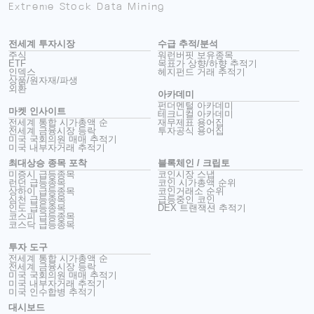
Extreme Stock Data Mining
전세계 투자시장
수급 추적/분석
주식
워런버핏 보유종목
ETF
목표가 상향/하향 추적기
인덱스
헤지펀드 거래 추적기
상품/원자재/파생
외환
아카데미
펀더멘털 아카데미
마켓 인사이트
테크니컬 아카데미
전세계 통합 시가총액 순
재무제표 용어집
전세계 금융시장 등락
투자공식 용어집
미국 국회의원 매매 추적기
미국 내부자거래 추적기
최대상승 종목 포착
블록체인 / 크립토
미증시 급등종목
코인시장 스냅
런던 급등종목
코인 시가총액 순위
상하이 급등종목
코인거래소 순위
심천 급등종목
급등중인 코인
인도 급등종목
DEX 트랜잭션 추적기
코스피 급등종목
코스닥 급등종목
투자 도구
전세계 통합 시가총액 순
전세계 금융시장 등락
미국 국회의원 매매 추적기
미국 내부자거래 추적기
미국 인수합병 추적기
대시보드