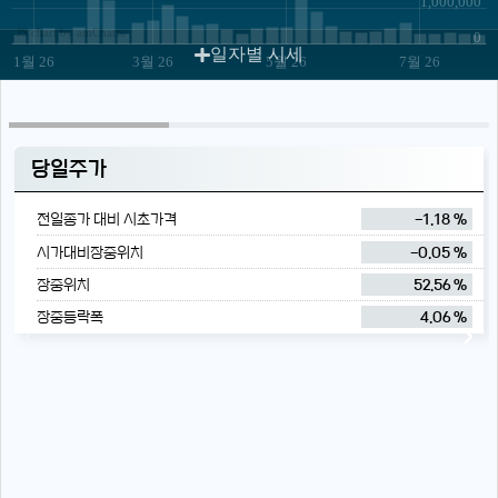
1,000,000
JS chart by amCharts
0
일자별 시세
1월 26
3월 26
5월 26
7월 26
당일주가
전일종가 대비 시초가격
-1.18 %
시가대비장중위치
-0.05 %
장중위치
52.56 %
장중등락폭
4.06 %