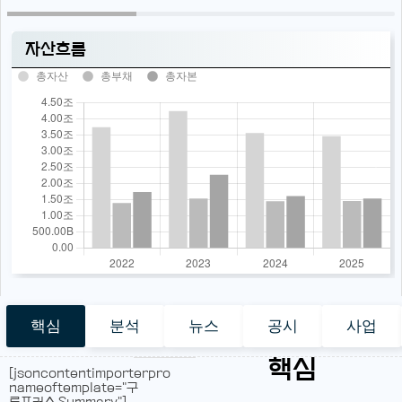
자산흐름
총자산
총부채
총자본
핵심
분석
뉴스
공시
사업
핵심
[jsoncontentimporterpro
nameoftemplate="구