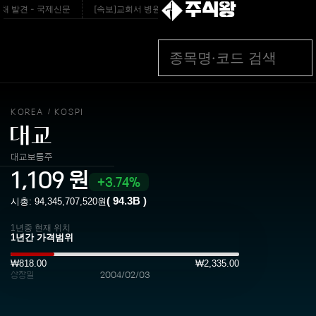
주식왕
 발견 - 국제신문
[속보]교회서 병원 실려가 사망한 11세 어린이…함께 교회생활한 성인
KOREA
KOSPI
/
대교
대교보통주
1,109
원
3.74%
(
94.3B
)
시총:
94,345,707,520
원
1년중 현재 위치
₩818.00
₩2,335.00
상장일
2004/02/03