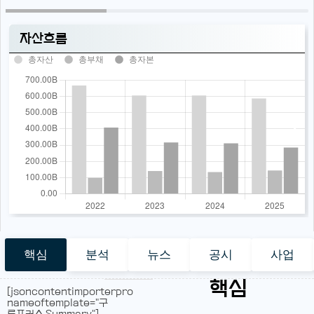
자산흐름
총자산
총부채
총자본
핵심
분석
뉴스
공시
사업
핵심
[jsoncontentimporterpro
nameoftemplate="구