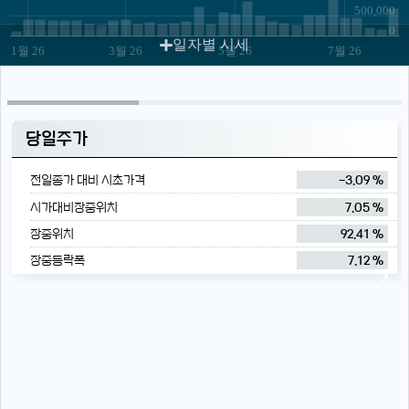
500,000
JS chart by amCharts
0
일자별 시세
1월 26
3월 26
5월 26
7월 26
당일주가
전일종가 대비 시초가격
-3.09 %
시가대비장중위치
7.05 %
장중위치
92.41 %
장중등락폭
7.12 %