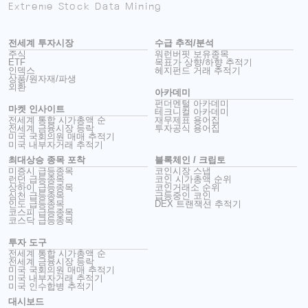
Extreme Stock Data Mining
전세계 투자시장
수급 추적/분석
주식
워런버핏 보유종목
ETF
목표가 상향/하향 추적기
인덱스
헤지펀드 거래 추적기
상품/원자재/파생
외환
아카데미
펀더멘털 아카데미
마켓 인사이트
테크니컬 아카데미
전세계 통합 시가총액 순
재무제표 용어집
전세계 금융시장 등락
투자공식 용어집
미국 국회의원 매매 추적기
미국 내부자거래 추적기
최대상승 종목 포착
블록체인 / 크립토
미증시 급등종목
코인시장 스냅
런던 급등종목
코인 시가총액 순위
상하이 급등종목
코인거래소 순위
심천 급등종목
급등중인 코인
인도 급등종목
DEX 트랜잭션 추적기
코스피 급등종목
코스닥 급등종목
투자 도구
전세계 통합 시가총액 순
전세계 금융시장 등락
미국 국회의원 매매 추적기
미국 내부자거래 추적기
미국 인수합병 추적기
대시보드