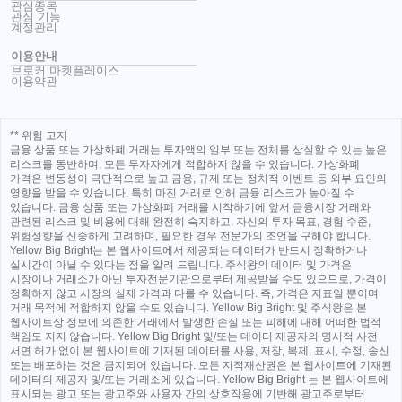
관심종목
관심 기능
계정관리
이용안내
브로커 마켓플레이스
이용약관
** 위험 고지
금융 상품 또는 가상화폐 거래는 투자액의 일부 또는 전체를 상실할 수 있는 높은
리스크를 동반하며, 모든 투자자에게 적합하지 않을 수 있습니다. 가상화폐
가격은 변동성이 극단적으로 높고 금융, 규제 또는 정치적 이벤트 등 외부 요인의
영향을 받을 수 있습니다. 특히 마진 거래로 인해 금융 리스크가 높아질 수
있습니다. 금융 상품 또는 가상화폐 거래를 시작하기에 앞서 금융시장 거래와
관련된 리스크 및 비용에 대해 완전히 숙지하고, 자신의 투자 목표, 경험 수준,
위험성향을 신중하게 고려하며, 필요한 경우 전문가의 조언을 구해야 합니다.
Yellow Big Bright는 본 웹사이트에서 제공되는 데이터가 반드시 정확하거나
실시간이 아닐 수 있다는 점을 알려 드립니다. 주식왕의 데이터 및 가격은
시장이나 거래소가 아닌 투자전문기관으로부터 제공받을 수도 있으므로, 가격이
정확하지 않고 시장의 실제 가격과 다를 수 있습니다. 즉, 가격은 지표일 뿐이며
거래 목적에 적합하지 않을 수도 있습니다. Yellow Big Bright 및 주식왕은 본
웹사이트상 정보에 의존한 거래에서 발생한 손실 또는 피해에 대해 어떠한 법적
책임도 지지 않습니다. Yellow Big Bright 및/또는 데이터 제공자의 명시적 사전
서면 허가 없이 본 웹사이트에 기재된 데이터를 사용, 저장, 복제, 표시, 수정, 송신
또는 배포하는 것은 금지되어 있습니다. 모든 지적재산권은 본 웹사이트에 기재된
데이터의 제공자 및/또는 거래소에 있습니다. Yellow Big Bright 는 본 웹사이트에
표시되는 광고 또는 광고주와 사용자 간의 상호작용에 기반해 광고주로부터