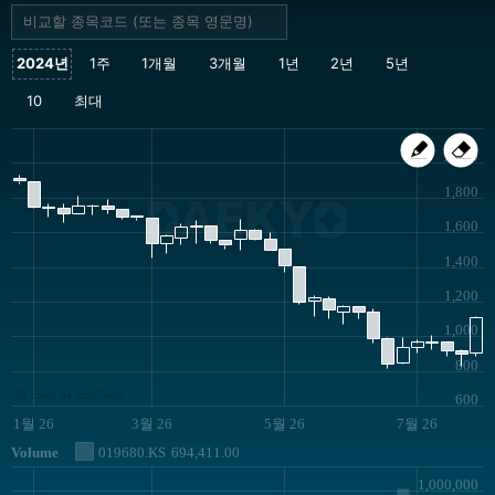
2,000
1,800
DAEKYO
1,600
1,400
1,200
1,000
800
JS chart by amCharts
600
1월 26
3월 26
5월 26
7월 26
Volume
019680.KS
694,411.00
1,000,000