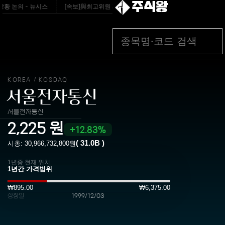
주식왕
 논의 - 뉴시스
[속보]與최고위원 제주·인천 순회경선…박선원·최민희·서미화·한
KOREA
KOSDAQ
/
서울전자통신
서울전자통신
2,225
원
12.83%
(
31.0B
)
시총:
30,966,732,800
원
1년중 현재 위치
₩895.00
₩6,375.00
상장일
1999/12/03