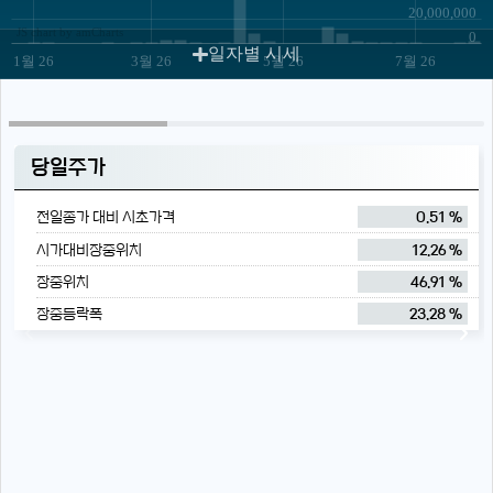
20,000,000
JS chart by amCharts
0
일자별 시세
1월 26
3월 26
5월 26
7월 26
당일주가
전일종가 대비 시초가격
0.51 %
시가대비장중위치
12.26 %
장중위치
46.91 %
장중등락폭
23.28 %