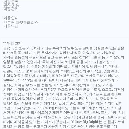
관심종목
관심 기능
계정관리
이용안내
브로커 마켓플레이스
이용약관
** 위험 고지
금융 상품 또는 가상화폐 거래는 투자액의 일부 또는 전체를 상실할 수 있는 높은
리스크를 동반하며, 모든 투자자에게 적합하지 않을 수 있습니다. 가상화폐
가격은 변동성이 극단적으로 높고 금융, 규제 또는 정치적 이벤트 등 외부 요인의
영향을 받을 수 있습니다. 특히 마진 거래로 인해 금융 리스크가 높아질 수
있습니다. 금융 상품 또는 가상화폐 거래를 시작하기에 앞서 금융시장 거래와
관련된 리스크 및 비용에 대해 완전히 숙지하고, 자신의 투자 목표, 경험 수준,
위험성향을 신중하게 고려하며, 필요한 경우 전문가의 조언을 구해야 합니다.
Yellow Big Bright는 본 웹사이트에서 제공되는 데이터가 반드시 정확하거나
실시간이 아닐 수 있다는 점을 알려 드립니다. 주식왕의 데이터 및 가격은
시장이나 거래소가 아닌 투자전문기관으로부터 제공받을 수도 있으므로, 가격이
정확하지 않고 시장의 실제 가격과 다를 수 있습니다. 즉, 가격은 지표일 뿐이며
거래 목적에 적합하지 않을 수도 있습니다. Yellow Big Bright 및 주식왕은 본
웹사이트상 정보에 의존한 거래에서 발생한 손실 또는 피해에 대해 어떠한 법적
책임도 지지 않습니다. Yellow Big Bright 및/또는 데이터 제공자의 명시적 사전
서면 허가 없이 본 웹사이트에 기재된 데이터를 사용, 저장, 복제, 표시, 수정, 송신
또는 배포하는 것은 금지되어 있습니다. 모든 지적재산권은 본 웹사이트에 기재된
데이터의 제공자 및/또는 거래소에 있습니다. Yellow Big Bright 는 본 웹사이트에
표시되는 광고 또는 광고주와 사용자 간의 상호작용에 기반해 광고주로부터