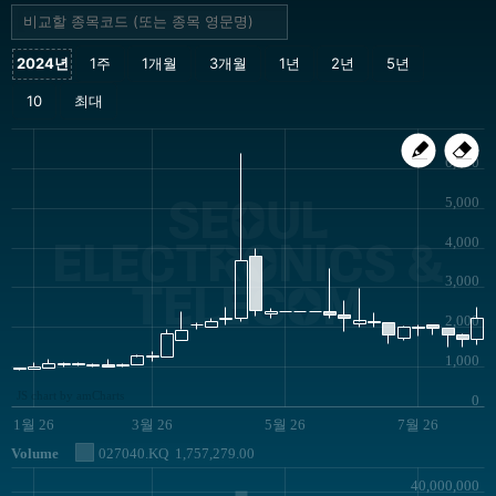
6,000
SEOUL
5,000
4,000
ELECTRONICS &
3,000
TELECOM
2,000
1,000
JS chart by amCharts
0
1월 26
3월 26
5월 26
7월 26
Volume
027040.KQ
1,757,279.00
40,000,000