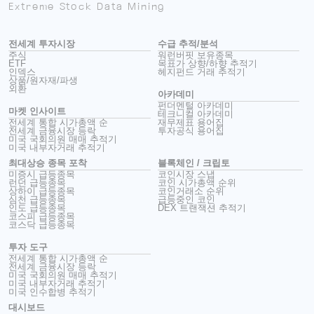
Extreme Stock Data Mining
전세계 투자시장
수급 추적/분석
주식
워런버핏 보유종목
ETF
목표가 상향/하향 추적기
인덱스
헤지펀드 거래 추적기
상품/원자재/파생
외환
아카데미
펀더멘털 아카데미
마켓 인사이트
테크니컬 아카데미
전세계 통합 시가총액 순
재무제표 용어집
전세계 금융시장 등락
투자공식 용어집
미국 국회의원 매매 추적기
미국 내부자거래 추적기
최대상승 종목 포착
블록체인 / 크립토
미증시 급등종목
코인시장 스냅
런던 급등종목
코인 시가총액 순위
상하이 급등종목
코인거래소 순위
심천 급등종목
급등중인 코인
인도 급등종목
DEX 트랜잭션 추적기
코스피 급등종목
코스닥 급등종목
투자 도구
전세계 통합 시가총액 순
전세계 금융시장 등락
미국 국회의원 매매 추적기
미국 내부자거래 추적기
미국 인수합병 추적기
대시보드