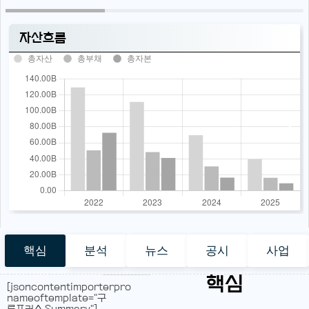
자산흐름
총자산
총부채
총자본
핵심
분석
뉴스
공시
사업
핵심
[jsoncontentimporterpro
nameoftemplate="구