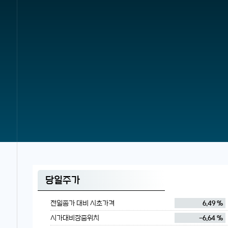
당일주가
전일종가 대비 시초가격
6.49 %
시가대비장중위치
-6.64 %