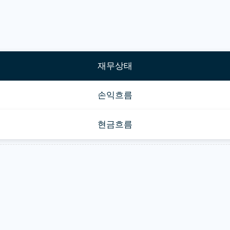
재무상태
손익흐름
현금흐름