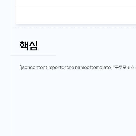
핵심
[jsoncontentimporterpro nameoftemplate="구루포커스 