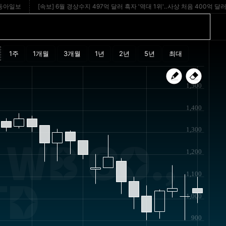
일보
[속보] 6월 경상수지 497억 달러 흑자 '역대 1위'‥사상 처음 400억 달러 돌파
1,500
1,400
1,300
WB CO.,
1,200
1,100
TD
1,000
900