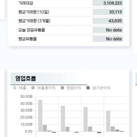
거래대금
3,108,223
평균거래량 (10일)
33,113
평균거래량 (3개월)
43,835
오늘 장중유통율
No data
평균유통율
No data
영업흐름
매출
매출총이익
영업이익
당기순이익