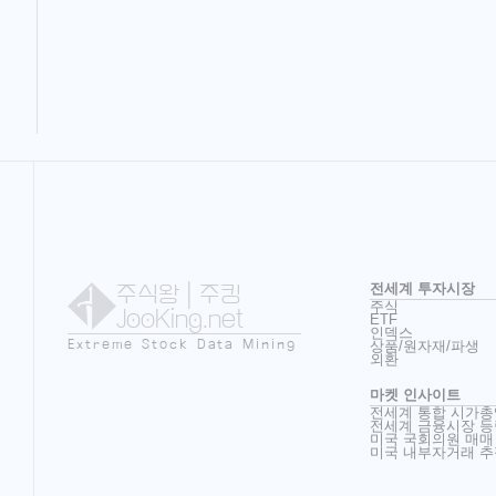
주식왕
| 주킹
전세계 투자시장
주식
JooKing.net
ETF
인덱스
Extreme Stock Data Mining
상품/원자재/파생
외환
마켓 인사이트
전세계 통합 시가총
전세계 금융시장 등
미국 국회의원 매매
미국 내부자거래 