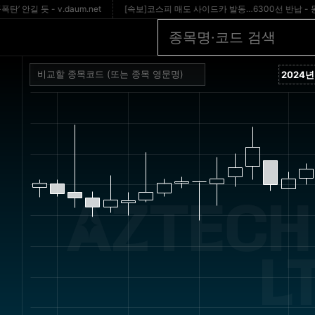
 듯 - v.daum.net
[속보]코스피 매도 사이드카 발동…6300선 반납 - 동아
AZTECH 
L