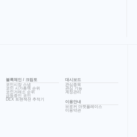
블록체인 / 크립토
대시보드
코인시장 스냅
관심종목
코인 시가총액 순위
관심 기능
코인거래소 순위
계정관리
급등중인 코인
DEX 트랜잭션 추적기
이용안내
브로커 마켓플레이스
이용약관