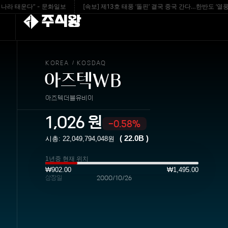
태운다” - 문화일보
[속보] 제13호 태풍 ‘돌핀’ 결국 중국 간다…한반도 ‘열풍폭탄’ 안길
주식왕
KOREA
KOSDAQ
/
아즈텍WB
아즈텍더블유비이
1,026
원
-0.58%
(
22.0B
)
시총:
22,049,794,048
원
1년중 현재 위치
₩902.00
₩1,495.00
상장일
2000/10/26