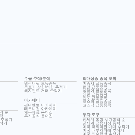
수급 추적/분석
최대상승 종목 포착
워런버핏 보유종목
미증시 급등종목
목표가 상향/하향 추적기
런던 급등종목
헤지펀드 거래 추적기
상하이 급등종목
심천 급등종목
인도 급등종목
아카데미
코스피 급등종목
펀더멘털 아카데미
코스닥 급등종목
테크니컬 아카데미
액 순
재무제표 용어집
투자 도구
락
투자공식 용어집
 추적기
전세계 통합 시가총액 순
추적기
전세계 금융시장 등락
미국 국회의원 매매 추적기
미국 내부자거래 추적기
미국 인수합병 추적기