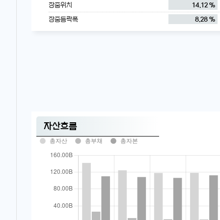
장중위치
14.12 %
장중등락폭
8.28 %
자산흐름
총자산
총부채
총자본