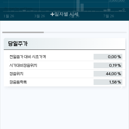
5,000,000
JS chart by amCharts
0
일자별 시세
1월 26
3월 26
5월 26
7월 26
당일주가
전일종가 대비 시초가격
0.00 %
시가대비장중위치
0.19 %
장중위치
44.00 %
장중등락폭
1.58 %