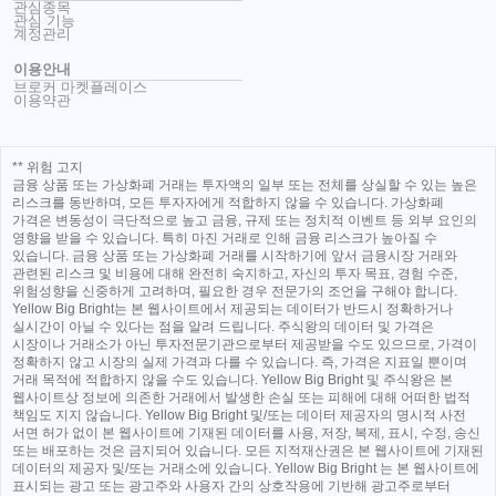
관심종목
관심 기능
계정관리
이용안내
브로커 마켓플레이스
이용약관
** 위험 고지
금융 상품 또는 가상화폐 거래는 투자액의 일부 또는 전체를 상실할 수 있는 높은
리스크를 동반하며, 모든 투자자에게 적합하지 않을 수 있습니다. 가상화폐
가격은 변동성이 극단적으로 높고 금융, 규제 또는 정치적 이벤트 등 외부 요인의
영향을 받을 수 있습니다. 특히 마진 거래로 인해 금융 리스크가 높아질 수
있습니다. 금융 상품 또는 가상화폐 거래를 시작하기에 앞서 금융시장 거래와
관련된 리스크 및 비용에 대해 완전히 숙지하고, 자신의 투자 목표, 경험 수준,
위험성향을 신중하게 고려하며, 필요한 경우 전문가의 조언을 구해야 합니다.
Yellow Big Bright는 본 웹사이트에서 제공되는 데이터가 반드시 정확하거나
실시간이 아닐 수 있다는 점을 알려 드립니다. 주식왕의 데이터 및 가격은
시장이나 거래소가 아닌 투자전문기관으로부터 제공받을 수도 있으므로, 가격이
정확하지 않고 시장의 실제 가격과 다를 수 있습니다. 즉, 가격은 지표일 뿐이며
거래 목적에 적합하지 않을 수도 있습니다. Yellow Big Bright 및 주식왕은 본
웹사이트상 정보에 의존한 거래에서 발생한 손실 또는 피해에 대해 어떠한 법적
책임도 지지 않습니다. Yellow Big Bright 및/또는 데이터 제공자의 명시적 사전
서면 허가 없이 본 웹사이트에 기재된 데이터를 사용, 저장, 복제, 표시, 수정, 송신
또는 배포하는 것은 금지되어 있습니다. 모든 지적재산권은 본 웹사이트에 기재된
데이터의 제공자 및/또는 거래소에 있습니다. Yellow Big Bright 는 본 웹사이트에
표시되는 광고 또는 광고주와 사용자 간의 상호작용에 기반해 광고주로부터