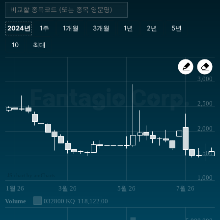
3,000
Fantagio Corp.
2,500
2,000
1,500
JS chart by amCharts
1,000
1월 26
3월 26
5월 26
7월 26
Volume
032800.KQ
118,122.00