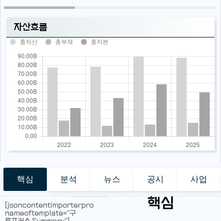
자산흐름
총자산
총부채
총자본
핵심
분석
뉴스
공시
사업
핵심
[jsoncontentimporterpro
nameoftemplate="구