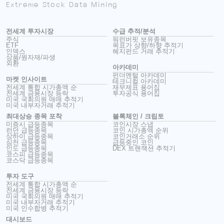
Extreme Stock Data Mining
전세계 투자시장
수급 추적/분석
주식
워런버핏 보유종목
ETF
목표가 상향/하향 추적기
인덱스
헤지펀드 거래 추적기
상품/원자재/파생
외환
아카데미
펀더멘털 아카데미
마켓 인사이트
테크니컬 아카데미
전세계 통합 시가총액 순
재무제표 용어집
전세계 금융시장 등락
투자공식 용어집
미국 국회의원 매매 추적기
미국 내부자거래 추적기
최대상승 종목 포착
블록체인 / 크립토
미증시 급등종목
코인시장 스냅
런던 급등종목
코인 시가총액 순위
상하이 급등종목
코인거래소 순위
심천 급등종목
급등중인 코인
인도 급등종목
DEX 트랜잭션 추적기
코스피 급등종목
코스닥 급등종목
투자 도구
전세계 통합 시가총액 순
전세계 금융시장 등락
미국 국회의원 매매 추적기
미국 내부자거래 추적기
미국 인수합병 추적기
대시보드