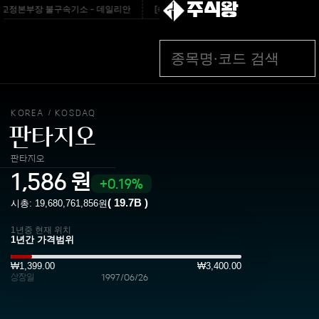
주식왕
 교정본부장 불구속기소 - 데일리안
[속보]종합특검, ‘계엄령 위반자 구금 공간 확보
KOREA
KOSDAQ
/
판타지오
판타지오
1,586
원
0.19%
(
19.7B
)
시총:
19,680,761,856
원
1년중 현재 위치
₩1,399.00
₩3,400.00
상장일
1997/06/26