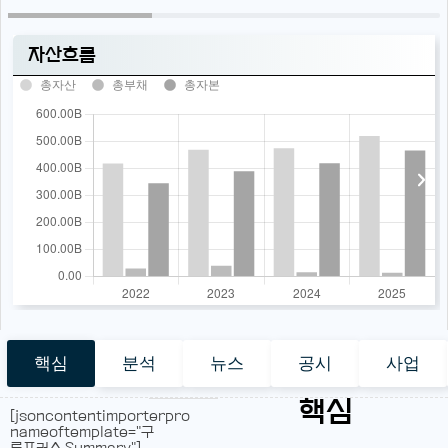
자산흐름
총자산
총부채
총자본
핵심
분석
뉴스
공시
사업
핵심
[jsoncontentimporterpro
nameoftemplate="구