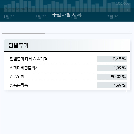
100,000
JS chart by amCharts
0
일자별 시세
1월 26
3월 26
5월 26
7월 26
당일주가
전일종가 대비 시초가격
0.45 %
시가대비장중위치
1.39 %
장중위치
90.32 %
장중등락폭
1.69 %