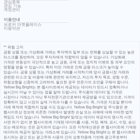
관심종목
관심 기능
계정관리
이용안내
브로커 마켓플레이스
이용약관
** 위험 고지
금융 상품 또는 가상화폐 거래는 투자액의 일부 또는 전체를 상실할 수 있는 높은
리스크를 동반하며, 모든 투자자에게 적합하지 않을 수 있습니다. 가상화폐
가격은 변동성이 극단적으로 높고 금융, 규제 또는 정치적 이벤트 등 외부 요인의
영향을 받을 수 있습니다. 특히 마진 거래로 인해 금융 리스크가 높아질 수
있습니다. 금융 상품 또는 가상화폐 거래를 시작하기에 앞서 금융시장 거래와
관련된 리스크 및 비용에 대해 완전히 숙지하고, 자신의 투자 목표, 경험 수준,
위험성향을 신중하게 고려하며, 필요한 경우 전문가의 조언을 구해야 합니다.
Yellow Big Bright는 본 웹사이트에서 제공되는 데이터가 반드시 정확하거나
실시간이 아닐 수 있다는 점을 알려 드립니다. 주식왕의 데이터 및 가격은
시장이나 거래소가 아닌 투자전문기관으로부터 제공받을 수도 있으므로, 가격이
정확하지 않고 시장의 실제 가격과 다를 수 있습니다. 즉, 가격은 지표일 뿐이며
거래 목적에 적합하지 않을 수도 있습니다. Yellow Big Bright 및 주식왕은 본
웹사이트상 정보에 의존한 거래에서 발생한 손실 또는 피해에 대해 어떠한 법적
책임도 지지 않습니다. Yellow Big Bright 및/또는 데이터 제공자의 명시적 사전
서면 허가 없이 본 웹사이트에 기재된 데이터를 사용, 저장, 복제, 표시, 수정, 송신
또는 배포하는 것은 금지되어 있습니다. 모든 지적재산권은 본 웹사이트에 기재된
데이터의 제공자 및/또는 거래소에 있습니다. Yellow Big Bright 는 본 웹사이트에
표시되는 광고 또는 광고주와 사용자 간의 상호작용에 기반해 광고주로부터