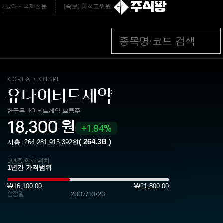
주식왕
났다 - 국제신문
[속보] 與최고위원 순회경선…박선원·최민희·서미화·한민수·김용順 -
KOREA
KOSPI
/
유나이티드제약
한국유나이티드제약 보통주
18,300
원
1.84%
(
264.3B
)
시총:
264,281,915,392
원
1년중 현재 위치
₩16,100.00
₩21,800.00
상장일
2007/10/23