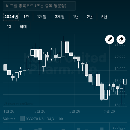
21,000
Korea United
20,000
Pharm. Inc.
19,000
18,000
17,000
JS chart by amCharts
16,000
1월 26
3월 26
5월 26
7월 26
Volume
033270.KS
134,311.00
200,000