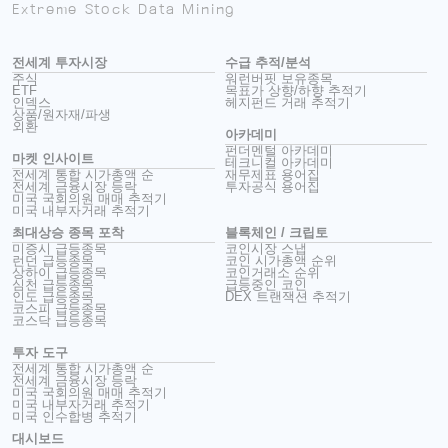
Extreme Stock Data Mining
전세계 투자시장
수급 추적/분석
주식
워런버핏 보유종목
ETF
목표가 상향/하향 추적기
인덱스
헤지펀드 거래 추적기
상품/원자재/파생
외환
아카데미
펀더멘털 아카데미
마켓 인사이트
테크니컬 아카데미
전세계 통합 시가총액 순
재무제표 용어집
전세계 금융시장 등락
투자공식 용어집
미국 국회의원 매매 추적기
미국 내부자거래 추적기
최대상승 종목 포착
블록체인 / 크립토
미증시 급등종목
코인시장 스냅
런던 급등종목
코인 시가총액 순위
상하이 급등종목
코인거래소 순위
심천 급등종목
급등중인 코인
인도 급등종목
DEX 트랜잭션 추적기
코스피 급등종목
코스닥 급등종목
투자 도구
전세계 통합 시가총액 순
전세계 금융시장 등락
미국 국회의원 매매 추적기
미국 내부자거래 추적기
미국 인수합병 추적기
대시보드