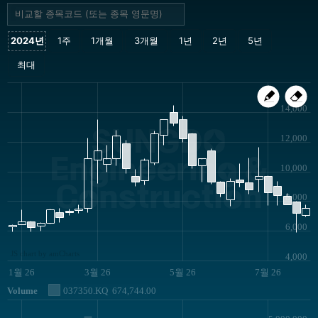
14,000
SUNGDO
12,000
Engineering &
10,000
Construction
8,000
6,000
JS chart by amCharts
4,000
1월 26
3월 26
5월 26
7월 26
Volume
037350.KQ
674,744.00