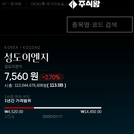
주식왕
” - 한겨레
[속보] 靑 국가안보실, 긴급안보상황점검회의 개최 - 연합뉴스TV
KOREA
KOSDAQ
/
성도이엔지
성도이엔지
7,560
원
-2.70%
(
113.0B
)
시총:
113,044,676,608
원
1년중 현재 위치
₩4,520.00
₩14,450.00
상장일
2000/01/11