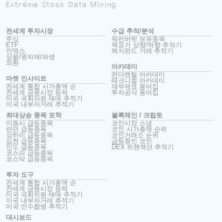
Extreme Stock Data Mining
전세계 투자시장
수급 추적/분석
주식
워런버핏 보유종목
ETF
목표가 상향/하향 추적기
인덱스
헤지펀드 거래 추적기
상품/원자재/파생
외환
아카데미
펀더멘털 아카데미
마켓 인사이트
테크니컬 아카데미
전세계 통합 시가총액 순
재무제표 용어집
전세계 금융시장 등락
투자공식 용어집
미국 국회의원 매매 추적기
미국 내부자거래 추적기
최대상승 종목 포착
블록체인 / 크립토
미증시 급등종목
코인시장 스냅
런던 급등종목
코인 시가총액 순위
상하이 급등종목
코인거래소 순위
심천 급등종목
급등중인 코인
인도 급등종목
DEX 트랜잭션 추적기
코스피 급등종목
코스닥 급등종목
투자 도구
전세계 통합 시가총액 순
전세계 금융시장 등락
미국 국회의원 매매 추적기
미국 내부자거래 추적기
미국 인수합병 추적기
대시보드