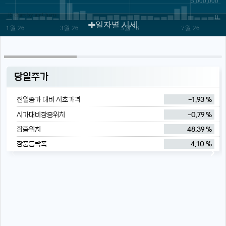
5,000,000
JS chart by amCharts
0
일자별 시세
1월 26
3월 26
5월 26
7월 26
당일주가
전일종가 대비 시초가격
-1.93 %
시가대비장중위치
-0.79 %
장중위치
48.39 %
장중등락폭
4.10 %