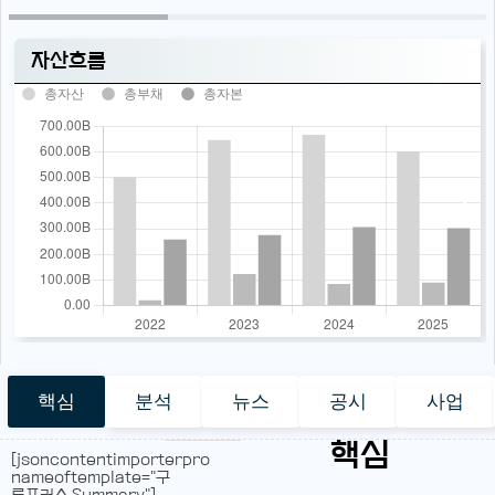
자산흐름
총자산
총부채
총자본
핵심
분석
뉴스
공시
사업
핵심
[jsoncontentimporterpro
nameoftemplate="구