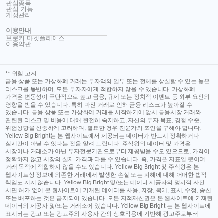
관심종목
관심 기능
계정관리
이용안내
브로커 마켓플레이스
이용약관
** 위험 고지
금융 상품 또는 가상화폐 거래는 투자액의 일부 또는 전체를 상실할 수 있는 높은
리스크를 동반하며, 모든 투자자에게 적합하지 않을 수 있습니다. 가상화폐
가격은 변동성이 극단적으로 높고 금융, 규제 또는 정치적 이벤트 등 외부 요인의
영향을 받을 수 있습니다. 특히 마진 거래로 인해 금융 리스크가 높아질 수
있습니다. 금융 상품 또는 가상화폐 거래를 시작하기에 앞서 금융시장 거래와
관련된 리스크 및 비용에 대해 완전히 숙지하고, 자신의 투자 목표, 경험 수준,
위험성향을 신중하게 고려하며, 필요한 경우 전문가의 조언을 구해야 합니다.
Yellow Big Bright는 본 웹사이트에서 제공되는 데이터가 반드시 정확하거나
실시간이 아닐 수 있다는 점을 알려 드립니다. 주식왕의 데이터 및 가격은
시장이나 거래소가 아닌 투자전문기관으로부터 제공받을 수도 있으므로, 가격이
정확하지 않고 시장의 실제 가격과 다를 수 있습니다. 즉, 가격은 지표일 뿐이며
거래 목적에 적합하지 않을 수도 있습니다. Yellow Big Bright 및 주식왕은 본
웹사이트상 정보에 의존한 거래에서 발생한 손실 또는 피해에 대해 어떠한 법적
책임도 지지 않습니다. Yellow Big Bright 및/또는 데이터 제공자의 명시적 사전
서면 허가 없이 본 웹사이트에 기재된 데이터를 사용, 저장, 복제, 표시, 수정, 송신
또는 배포하는 것은 금지되어 있습니다. 모든 지적재산권은 본 웹사이트에 기재된
데이터의 제공자 및/또는 거래소에 있습니다. Yellow Big Bright 는 본 웹사이트에
표시되는 광고 또는 광고주와 사용자 간의 상호작용에 기반해 광고주로부터