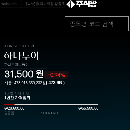
주식왕
is.com
[속보] 與최고위원 강원·TK경선…최민희·박선원·서미화·한민수·이성윤順
KOREA
KOSPI
/
하나투어
하나투어보통주
31,500
원
-0.94%
(
473.9B
)
시총:
473,915,359,232
원
1년중 현재 위치
₩28,600.00
₩55,500.00
상장일
2011/11/01