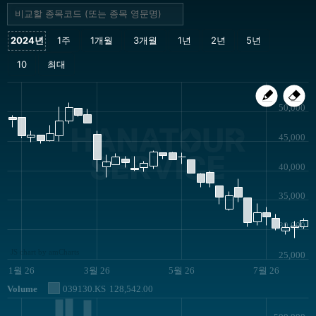
50,000
HANATOUR
45,000
SERVICE
40,000
35,000
30,000
JS chart by amCharts
25,000
1월 26
3월 26
5월 26
7월 26
Volume
039130.KS
128,542.00