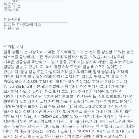
관심종목
관심 기능
계정관리
이용안내
브로커 마켓플레이스
이용약관
** 위험 고지
금융 상품 또는 가상화폐 거래는 투자액의 일부 또는 전체를 상실할 수 있는 높은
리스크를 동반하며, 모든 투자자에게 적합하지 않을 수 있습니다. 가상화폐
가격은 변동성이 극단적으로 높고 금융, 규제 또는 정치적 이벤트 등 외부 요인의
영향을 받을 수 있습니다. 특히 마진 거래로 인해 금융 리스크가 높아질 수
있습니다. 금융 상품 또는 가상화폐 거래를 시작하기에 앞서 금융시장 거래와
관련된 리스크 및 비용에 대해 완전히 숙지하고, 자신의 투자 목표, 경험 수준,
위험성향을 신중하게 고려하며, 필요한 경우 전문가의 조언을 구해야 합니다.
Yellow Big Bright는 본 웹사이트에서 제공되는 데이터가 반드시 정확하거나
실시간이 아닐 수 있다는 점을 알려 드립니다. 주식왕의 데이터 및 가격은
시장이나 거래소가 아닌 투자전문기관으로부터 제공받을 수도 있으므로, 가격이
정확하지 않고 시장의 실제 가격과 다를 수 있습니다. 즉, 가격은 지표일 뿐이며
거래 목적에 적합하지 않을 수도 있습니다. Yellow Big Bright 및 주식왕은 본
웹사이트상 정보에 의존한 거래에서 발생한 손실 또는 피해에 대해 어떠한 법적
책임도 지지 않습니다. Yellow Big Bright 및/또는 데이터 제공자의 명시적 사전
서면 허가 없이 본 웹사이트에 기재된 데이터를 사용, 저장, 복제, 표시, 수정, 송신
또는 배포하는 것은 금지되어 있습니다. 모든 지적재산권은 본 웹사이트에 기재된
데이터의 제공자 및/또는 거래소에 있습니다. Yellow Big Bright 는 본 웹사이트에
표시되는 광고 또는 광고주와 사용자 간의 상호작용에 기반해 광고주로부터