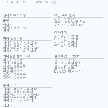
Extreme Stock Data Mining
전세계 투자시장
수급 추적/분석
주식
워런버핏 보유종목
ETF
목표가 상향/하향 추적기
인덱스
헤지펀드 거래 추적기
상품/원자재/파생
외환
아카데미
펀더멘털 아카데미
마켓 인사이트
테크니컬 아카데미
전세계 통합 시가총액 순
재무제표 용어집
전세계 금융시장 등락
투자공식 용어집
미국 국회의원 매매 추적기
미국 내부자거래 추적기
최대상승 종목 포착
블록체인 / 크립토
미증시 급등종목
코인시장 스냅
런던 급등종목
코인 시가총액 순위
상하이 급등종목
코인거래소 순위
심천 급등종목
급등중인 코인
인도 급등종목
DEX 트랜잭션 추적기
코스피 급등종목
코스닥 급등종목
투자 도구
전세계 통합 시가총액 순
전세계 금융시장 등락
미국 국회의원 매매 추적기
미국 내부자거래 추적기
미국 인수합병 추적기
대시보드