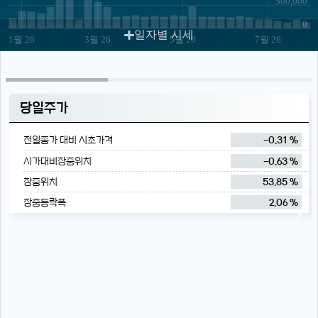
500,000
JS chart by amCharts
0
일자별 시세
1월 26
3월 26
5월 26
7월 26
당일주가
전일종가 대비 시초가격
-0.31 %
시가대비장중위치
-0.63 %
장중위치
53.85 %
장중등락폭
2.06 %