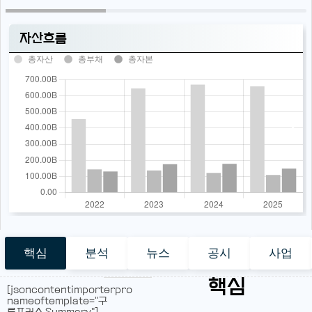
자산흐름
총자산
총부채
총자본
핵심
분석
뉴스
공시
사업
핵심
[jsoncontentimporterpro
nameoftemplate="구