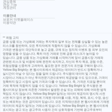
관심종목
관심 기능
계정관리
이용안내
브로커 마켓플레이스
이용약관
** 위험 고지
금융 상품 또는 가상화폐 거래는 투자액의 일부 또는 전체를 상실할 수 있는 높은
리스크를 동반하며, 모든 투자자에게 적합하지 않을 수 있습니다. 가상화폐
가격은 변동성이 극단적으로 높고 금융, 규제 또는 정치적 이벤트 등 외부 요인의
영향을 받을 수 있습니다. 특히 마진 거래로 인해 금융 리스크가 높아질 수
있습니다. 금융 상품 또는 가상화폐 거래를 시작하기에 앞서 금융시장 거래와
관련된 리스크 및 비용에 대해 완전히 숙지하고, 자신의 투자 목표, 경험 수준,
위험성향을 신중하게 고려하며, 필요한 경우 전문가의 조언을 구해야 합니다.
Yellow Big Bright는 본 웹사이트에서 제공되는 데이터가 반드시 정확하거나
실시간이 아닐 수 있다는 점을 알려 드립니다. 주식왕의 데이터 및 가격은
시장이나 거래소가 아닌 투자전문기관으로부터 제공받을 수도 있으므로, 가격이
정확하지 않고 시장의 실제 가격과 다를 수 있습니다. 즉, 가격은 지표일 뿐이며
거래 목적에 적합하지 않을 수도 있습니다. Yellow Big Bright 및 주식왕은 본
웹사이트상 정보에 의존한 거래에서 발생한 손실 또는 피해에 대해 어떠한 법적
책임도 지지 않습니다. Yellow Big Bright 및/또는 데이터 제공자의 명시적 사전
서면 허가 없이 본 웹사이트에 기재된 데이터를 사용, 저장, 복제, 표시, 수정, 송신
또는 배포하는 것은 금지되어 있습니다. 모든 지적재산권은 본 웹사이트에 기재된
데이터의 제공자 및/또는 거래소에 있습니다. Yellow Big Bright 는 본 웹사이트에
표시되는 광고 또는 광고주와 사용자 간의 상호작용에 기반해 광고주로부터