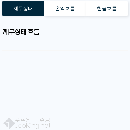
재무상태
손익흐름
현금흐름
재무상태 흐름
주식왕
| 주킹
JooKing.net