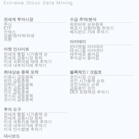
Extreme Stock Data Mining
전세계 투자시장
수급 추적/분석
주식
워런버핏 보유종목
ETF
목표가 상향/하향 추적기
인덱스
헤지펀드 거래 추적기
상품/원자재/파생
외환
아카데미
펀더멘털 아카데미
마켓 인사이트
테크니컬 아카데미
전세계 통합 시가총액 순
재무제표 용어집
전세계 금융시장 등락
투자공식 용어집
미국 국회의원 매매 추적기
미국 내부자거래 추적기
최대상승 종목 포착
블록체인 / 크립토
미증시 급등종목
코인시장 스냅
런던 급등종목
코인 시가총액 순위
상하이 급등종목
코인거래소 순위
심천 급등종목
급등중인 코인
인도 급등종목
DEX 트랜잭션 추적기
코스피 급등종목
코스닥 급등종목
투자 도구
전세계 통합 시가총액 순
전세계 금융시장 등락
미국 국회의원 매매 추적기
미국 내부자거래 추적기
미국 인수합병 추적기
대시보드