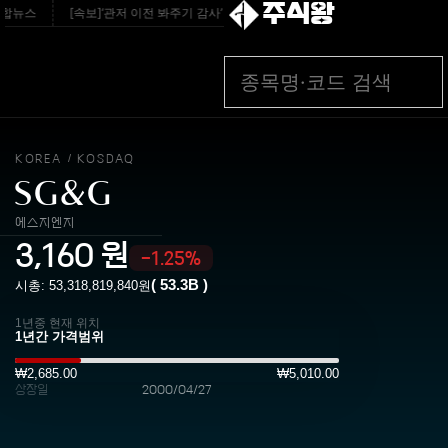
주식왕
합뉴스
[속보]‘관저 이전 봐주기 감사’ 유병호 구속적부심 기각···구속 유지 - 경향
KOREA
KOSDAQ
/
SG&G
에스지엔지
3,160
원
-1.25%
(
53.3B
)
시총:
53,318,819,840
원
1년중 현재 위치
₩2,685.00
₩5,010.00
상장일
2000/04/27