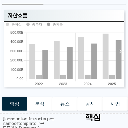
자산흐름
총자산
총부채
총자본
핵심
분석
뉴스
공시
사업
핵심
[jsoncontentimporterpro
nameoftemplate="구