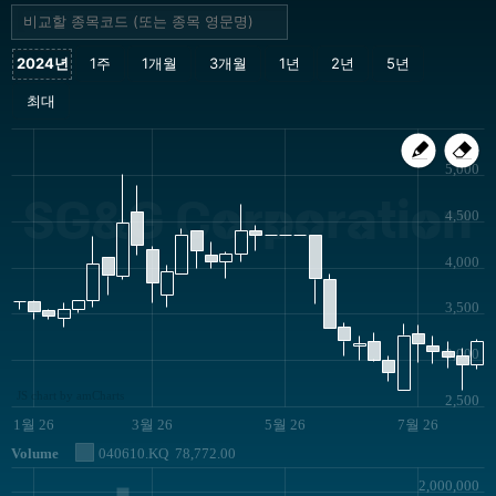
5,000
SG&G Corporation
4,500
4,000
3,500
3,000
JS chart by amCharts
2,500
1월 26
3월 26
5월 26
7월 26
Volume
040610.KQ
78,772.00
2,000,000