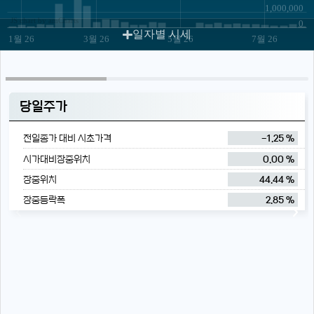
1,000,000
JS chart by amCharts
0
일자별 시세
1월 26
3월 26
5월 26
7월 26
당일주가
전일종가 대비 시초가격
-1.25 %
시가대비장중위치
0.00 %
장중위치
44.44 %
장중등락폭
2.85 %