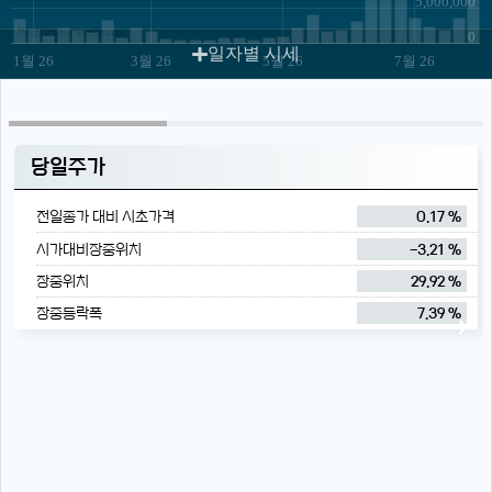
5,000,000
JS chart by amCharts
0
일자별 시세
1월 26
3월 26
5월 26
7월 26
당일주가
전일종가 대비 시초가격
0.17 %
시가대비장중위치
-3.21 %
장중위치
29.92 %
장중등락폭
7.39 %