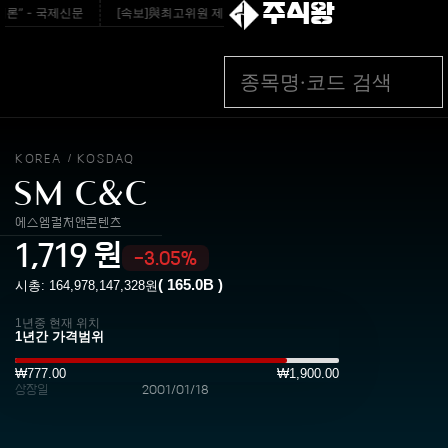
주식왕
” - 국제신문
[속보]與최고위원 제주·인천 순회경선…박선원·최민희·서미화·한민
KOREA
KOSDAQ
/
SM C&C
에스엠컬처앤콘텐츠
1,719
원
-3.05%
(
165.0B
)
시총:
164,978,147,328
원
1년중 현재 위치
₩777.00
₩1,900.00
상장일
2001/01/18