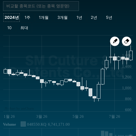
1,800
SM Culture &
1,600
1,400
Contents Co., Ltd.
1,200
1,000
800
JS chart by amCharts
600
1월 26
3월 26
5월 26
7월 26
Volume
048550.KQ
6,741,171.00