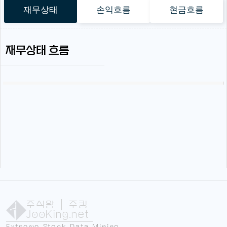
재무상태
손익흐름
현금흐름
재무상태 흐름
주식왕
| 주킹
JooKing.net
Extreme Stock Data Mining