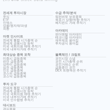
전세계 투자시장
수급 추적/분석
주식
워런버핏 보유종목
ETF
목표가 상향/하향 추적기
인덱스
헤지펀드 거래 추적기
상품/원자재/파생
외환
아카데미
펀더멘털 아카데미
마켓 인사이트
테크니컬 아카데미
전세계 통합 시가총액 순
재무제표 용어집
전세계 금융시장 등락
투자공식 용어집
미국 국회의원 매매 추적기
미국 내부자거래 추적기
최대상승 종목 포착
블록체인 / 크립토
미증시 급등종목
코인시장 스냅
런던 급등종목
코인 시가총액 순위
상하이 급등종목
코인거래소 순위
심천 급등종목
급등중인 코인
인도 급등종목
DEX 트랜잭션 추적기
코스피 급등종목
코스닥 급등종목
투자 도구
전세계 통합 시가총액 순
전세계 금융시장 등락
미국 국회의원 매매 추적기
미국 내부자거래 추적기
미국 인수합병 추적기
대시보드
관심종목