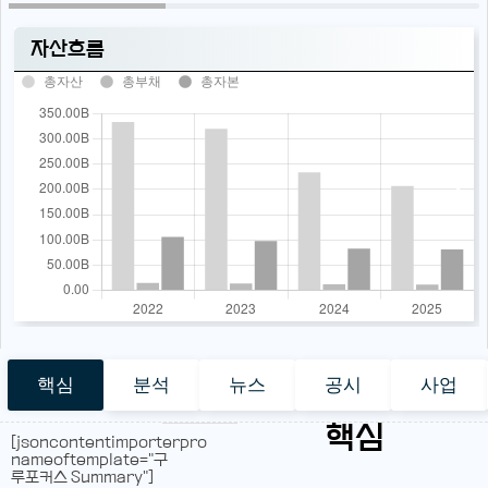
자산흐름
총자산
총부채
총자본
핵심
분석
뉴스
공시
사업
핵심
[jsoncontentimporterpro
nameoftemplate="구
루포커스 Summary"]