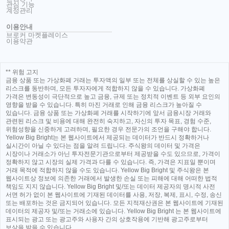
관심 기능
계정관리
이용안내
브로커 마켓플레이스
이용약관
** 위험 고지
금융 상품 또는 가상화폐 거래는 투자액의 일부 또는 전체를 상실할 수 있는 높은
리스크를 동반하며, 모든 투자자에게 적합하지 않을 수 있습니다. 가상화폐
가격은 변동성이 극단적으로 높고 금융, 규제 또는 정치적 이벤트 등 외부 요인의
영향을 받을 수 있습니다. 특히 마진 거래로 인해 금융 리스크가 높아질 수
있습니다. 금융 상품 또는 가상화폐 거래를 시작하기에 앞서 금융시장 거래와
관련된 리스크 및 비용에 대해 완전히 숙지하고, 자신의 투자 목표, 경험 수준,
위험성향을 신중하게 고려하며, 필요한 경우 전문가의 조언을 구해야 합니다.
Yellow Big Bright는 본 웹사이트에서 제공되는 데이터가 반드시 정확하거나
실시간이 아닐 수 있다는 점을 알려 드립니다. 주식왕의 데이터 및 가격은
시장이나 거래소가 아닌 투자전문기관으로부터 제공받을 수도 있으므로, 가격이
정확하지 않고 시장의 실제 가격과 다를 수 있습니다. 즉, 가격은 지표일 뿐이며
거래 목적에 적합하지 않을 수도 있습니다. Yellow Big Bright 및 주식왕은 본
웹사이트상 정보에 의존한 거래에서 발생한 손실 또는 피해에 대해 어떠한 법적
책임도 지지 않습니다. Yellow Big Bright 및/또는 데이터 제공자의 명시적 사전
서면 허가 없이 본 웹사이트에 기재된 데이터를 사용, 저장, 복제, 표시, 수정, 송신
또는 배포하는 것은 금지되어 있습니다. 모든 지적재산권은 본 웹사이트에 기재된
데이터의 제공자 및/또는 거래소에 있습니다. Yellow Big Bright 는 본 웹사이트에
표시되는 광고 또는 광고주와 사용자 간의 상호작용에 기반해 광고주로부터
보상을 받을 수 있습니다.