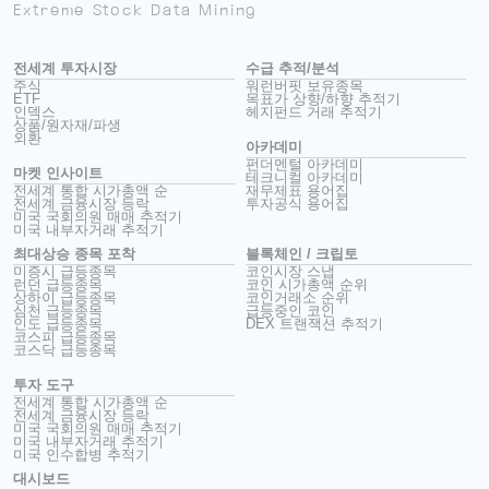
Extreme Stock Data Mining
전세계 투자시장
수급 추적/분석
주식
워런버핏 보유종목
ETF
목표가 상향/하향 추적기
인덱스
헤지펀드 거래 추적기
상품/원자재/파생
외환
아카데미
펀더멘털 아카데미
마켓 인사이트
테크니컬 아카데미
전세계 통합 시가총액 순
재무제표 용어집
전세계 금융시장 등락
투자공식 용어집
미국 국회의원 매매 추적기
미국 내부자거래 추적기
최대상승 종목 포착
블록체인 / 크립토
미증시 급등종목
코인시장 스냅
런던 급등종목
코인 시가총액 순위
상하이 급등종목
코인거래소 순위
심천 급등종목
급등중인 코인
인도 급등종목
DEX 트랜잭션 추적기
코스피 급등종목
코스닥 급등종목
투자 도구
전세계 통합 시가총액 순
전세계 금융시장 등락
미국 국회의원 매매 추적기
미국 내부자거래 추적기
미국 인수합병 추적기
대시보드