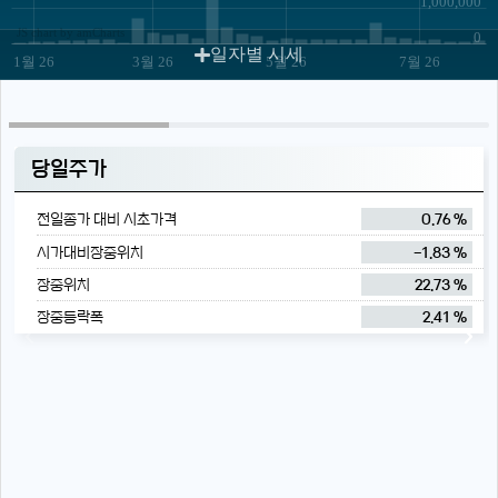
1,000,000
JS chart by amCharts
0
일자별 시세
1월 26
3월 26
5월 26
7월 26
당일주가
전일종가 대비 시초가격
0.76 %
시가대비장중위치
-1.83 %
장중위치
22.73 %
장중등락폭
2.41 %