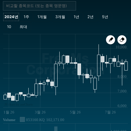
10,000
FreeMs
9,000
Corporation
8,000
7,000
JS chart by amCharts
6,000
1월 26
3월 26
5월 26
7월 26
Volume
053160.KQ
102,171.00