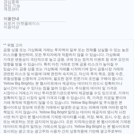
관심종목
관심 기능
계정관리
이용안내
브로커 마켓플레이스
이용약관
** 위험 고지
금융 상품 또는 가상화폐 거래는 투자액의 일부 또는 전체를 상실할 수 있는 높은
리스크를 동반하며, 모든 투자자에게 적합하지 않을 수 있습니다. 가상화폐
가격은 변동성이 극단적으로 높고 금융, 규제 또는 정치적 이벤트 등 외부 요인의
영향을 받을 수 있습니다. 특히 마진 거래로 인해 금융 리스크가 높아질 수
있습니다. 금융 상품 또는 가상화폐 거래를 시작하기에 앞서 금융시장 거래와
관련된 리스크 및 비용에 대해 완전히 숙지하고, 자신의 투자 목표, 경험 수준,
위험성향을 신중하게 고려하며, 필요한 경우 전문가의 조언을 구해야 합니다.
Yellow Big Bright는 본 웹사이트에서 제공되는 데이터가 반드시 정확하거나
실시간이 아닐 수 있다는 점을 알려 드립니다. 주식왕의 데이터 및 가격은
시장이나 거래소가 아닌 투자전문기관으로부터 제공받을 수도 있으므로, 가격이
정확하지 않고 시장의 실제 가격과 다를 수 있습니다. 즉, 가격은 지표일 뿐이며
거래 목적에 적합하지 않을 수도 있습니다. Yellow Big Bright 및 주식왕은 본
웹사이트상 정보에 의존한 거래에서 발생한 손실 또는 피해에 대해 어떠한 법적
책임도 지지 않습니다. Yellow Big Bright 및/또는 데이터 제공자의 명시적 사전
서면 허가 없이 본 웹사이트에 기재된 데이터를 사용, 저장, 복제, 표시, 수정, 송신
또는 배포하는 것은 금지되어 있습니다. 모든 지적재산권은 본 웹사이트에 기재된
데이터의 제공자 및/또는 거래소에 있습니다. Yellow Big Bright 는 본 웹사이트에
표시되는 광고 또는 광고주와 사용자 간의 상호작용에 기반해 광고주로부터