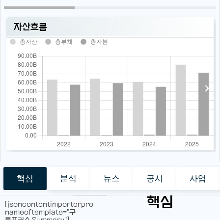
자산흐름
총자산
총부채
총자본
핵심
분석
뉴스
공시
사업
핵심
[jsoncontentimporterpro
nameoftemplate="구