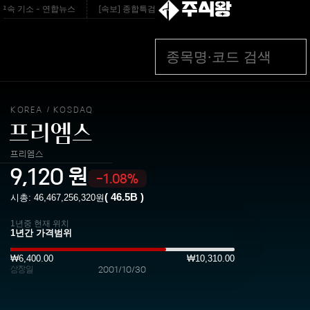
주식왕
속 기소 - 연합뉴스
[속보] 종합특검, '관저 이전 봐주기 감사' 유병호 구속기소 - v.
KOREA
KOSDAQ
/
프리엠스
프리엠스
9,120
원
-1.08%
(
46.5B
)
시총:
46,467,256,320
원
1년중 현재 위치
₩6,400.00
₩10,310.00
상장일
2001/10/30