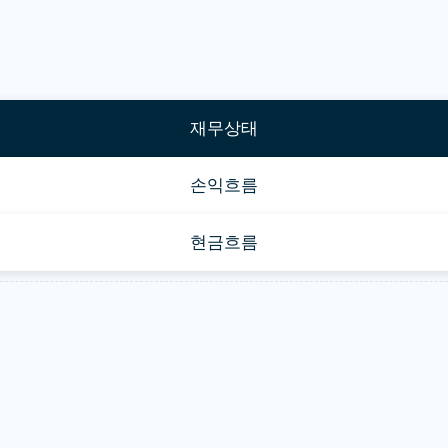
재무상태
손익흐름
현금흐름