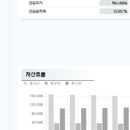
장중위치
No data
장중등락폭
0.00 %
자산흐름
총자산
총부채
총자본