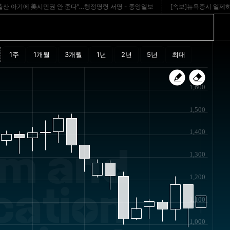
아기에 美시민권 안 준다”…행정명령 서명 - 중앙일보
[속보]뉴욕증시 일제히 하락
1,600
1,500
1,400
m and
1,300
1,200
cation
1,100
1,000