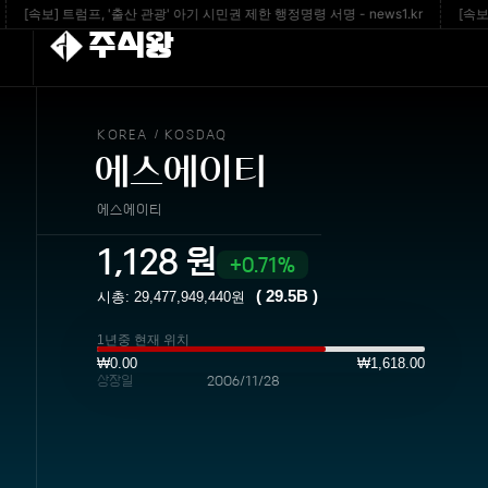
속보] 트럼프, '출산 관광' 아기 시민권 제한 행정명령 서명 - news1.kr
[속보] 트럼
주식왕
KOREA
KOSDAQ
/
에스에이티
에스에이티
1,128
원
0.71%
(
29.5B
)
시총:
29,477,949,440
원
1년중 현재 위치
₩0.00
₩1,618.00
상장일
2006/11/28