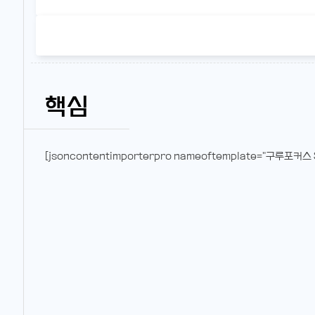
핵심
[jsoncontentimporterpro nameoftemplate="구루포커스 