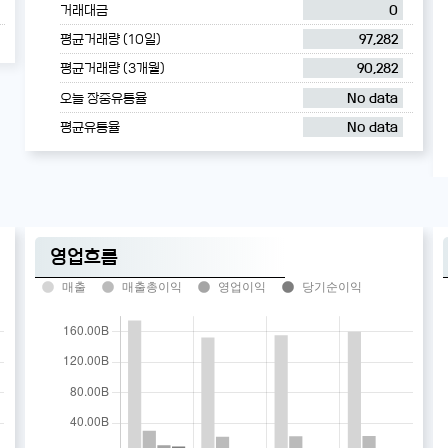
거래대금
0
평균거래량 (10일)
97,282
평균거래량 (3개월)
90,282
오늘 장중유통율
No data
평균유통율
No data
영업흐름
매출
매출총이익
영업이익
당기순이익