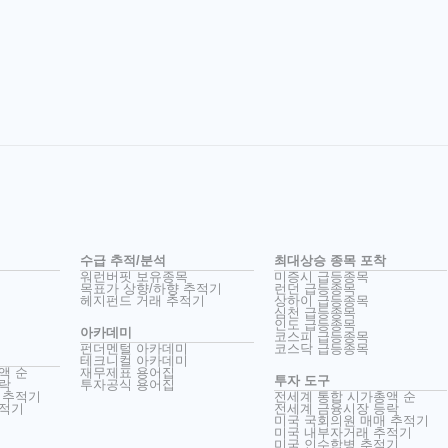
수급 추적/분석
최대상승 종목 포착
워런버핏 보유종목
미증시 급등종목
목표가 상향/하향 추적기
런던 급등종목
헤지펀드 거래 추적기
상하이 급등종목
심천 급등종목
인도 급등종목
아카데미
코스피 급등종목
펀더멘털 아카데미
코스닥 급등종목
테크니컬 아카데미
액 순
재무제표 용어집
투자 도구
락
투자공식 용어집
 추적기
전세계 통합 시가총액 순
추적기
전세계 금융시장 등락
미국 국회의원 매매 추적기
미국 내부자거래 추적기
미국 인수합병 추적기