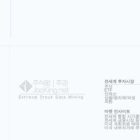
주식왕
| 주킹
전세계 투자시장
주식
JooKing.net
ETF
인덱스
Extreme Stock Data Mining
상품/원자재/파생
외환
마켓 인사이트
전세계 통합 시가총
전세계 금융시장 등
미국 국회의원 매매
미국 내부자거래 