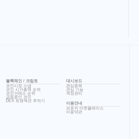
블록체인 / 크립토
대시보드
코인시장 스냅
관심종목
코인 시가총액 순위
관심 기능
코인거래소 순위
계정관리
급등중인 코인
DEX 트랜잭션 추적기
이용안내
브로커 마켓플레이스
이용약관