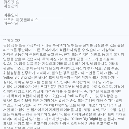
관심 기능
계정관리
이용안내
브로커 마켓플레이스
이용약관
** 위험 고지
금융 상품 또는 가상화폐 거래는 투자액의 일부 또는 전체를 상실할 수 있는 높은
리스크를 동반하며, 모든 투자자에게 적합하지 않을 수 있습니다. 가상화폐
가격은 변동성이 극단적으로 높고 금융, 규제 또는 정치적 이벤트 등 외부 요인의
영향을 받을 수 있습니다. 특히 마진 거래로 인해 금융 리스크가 높아질 수
있습니다. 금융 상품 또는 가상화폐 거래를 시작하기에 앞서 금융시장 거래와
관련된 리스크 및 비용에 대해 완전히 숙지하고, 자신의 투자 목표, 경험 수준,
위험성향을 신중하게 고려하며, 필요한 경우 전문가의 조언을 구해야 합니다.
Yellow Big Bright는 본 웹사이트에서 제공되는 데이터가 반드시 정확하거나
실시간이 아닐 수 있다는 점을 알려 드립니다. 주식왕의 데이터 및 가격은
시장이나 거래소가 아닌 투자전문기관으로부터 제공받을 수도 있으므로, 가격이
정확하지 않고 시장의 실제 가격과 다를 수 있습니다. 즉, 가격은 지표일 뿐이며
거래 목적에 적합하지 않을 수도 있습니다. Yellow Big Bright 및 주식왕은 본
웹사이트상 정보에 의존한 거래에서 발생한 손실 또는 피해에 대해 어떠한 법적
책임도 지지 않습니다. Yellow Big Bright 및/또는 데이터 제공자의 명시적 사전
서면 허가 없이 본 웹사이트에 기재된 데이터를 사용, 저장, 복제, 표시, 수정, 송신
또는 배포하는 것은 금지되어 있습니다. 모든 지적재산권은 본 웹사이트에 기재된
데이터의 제공자 및/또는 거래소에 있습니다. Yellow Big Bright 는 본 웹사이트에
표시되는 광고 또는 광고주와 사용자 간의 상호작용에 기반해 광고주로부터
보상을 받을 수 있습니다.