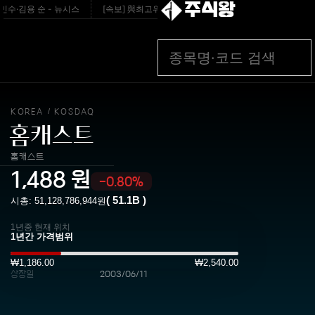
주식왕
·김용 순 - 뉴시스
[속보] 與최고위원 순회경선…박선원·최민희·서미화·한민수·김용順
KOREA
KOSDAQ
/
홈캐스트
홈캐스트
1,488
원
-0.80%
(
51.1B
)
시총:
51,128,786,944
원
1년중 현재 위치
₩1,186.00
₩2,540.00
상장일
2003/06/11