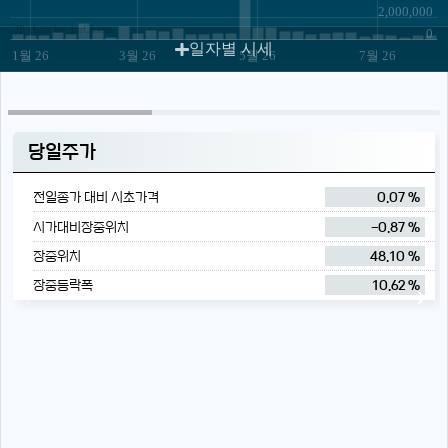
2,000,000
JS chart by amCharts
0
일자별 시세
1월 26
3월 26
5월 26
7월 26
당일주가
전일종가 대비 시초가격
0.07 %
시가대비장중위치
-0.87 %
장중위치
48.10 %
장중등락폭
10.62 %