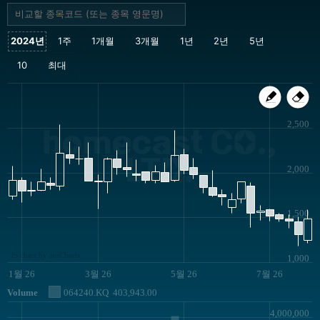
2,500
homecast CO.,
LTD.
2,000
1,500
JS chart by amCharts
1,000
1월 26
3월 26
5월 26
7월 26
Volume
064240.KQ
403,943.00
4,000,000