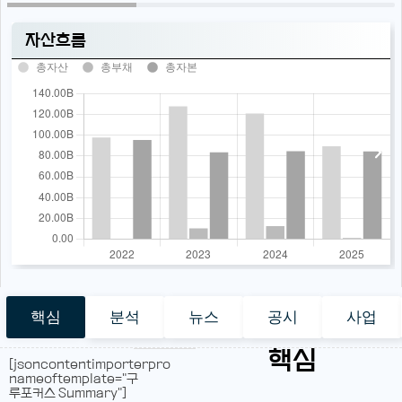
자산흐름
총자산
총부채
총자본
핵심
분석
뉴스
공시
사업
핵심
[jsoncontentimporterpro
nameoftemplate="구
루포커스 Summary"]