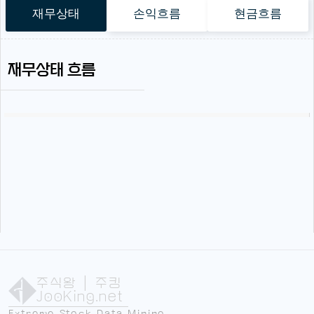
재무상태
손익흐름
현금흐름
재무상태 흐름
주식왕
| 주킹
JooKing.net
Extreme Stock Data Mining