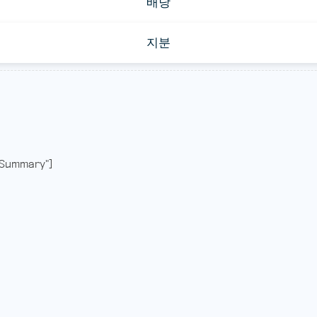
배당
지분
Summary"]