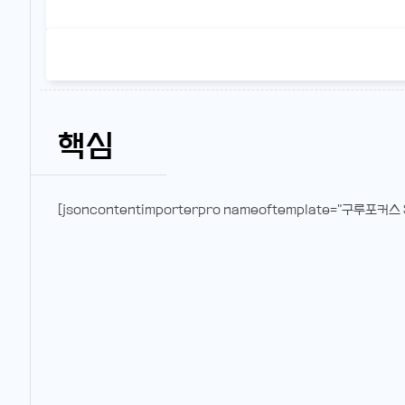
핵심
[jsoncontentimporterpro nameoftemplate="구루포커스 