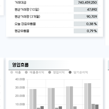
거래대금
740,459,250
평균거래량 (10일)
47,892
평균거래량 (3개월)
90,709
오늘 장중유통율
0.38 %
평균유통율
0.79 %
영업흐름
매출
매출총이익
영업이익
당기순이익