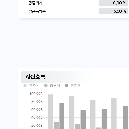
장중위치
0.00 %
장중등락폭
5.50 %
자산흐름
총자산
총부채
총자본