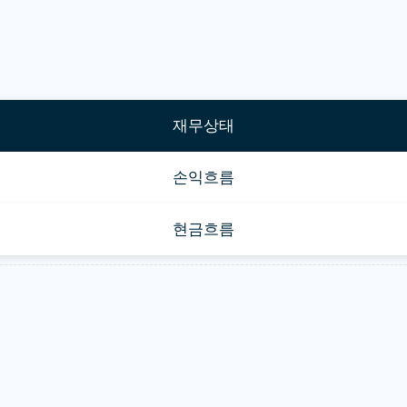
재무상태
손익흐름
현금흐름