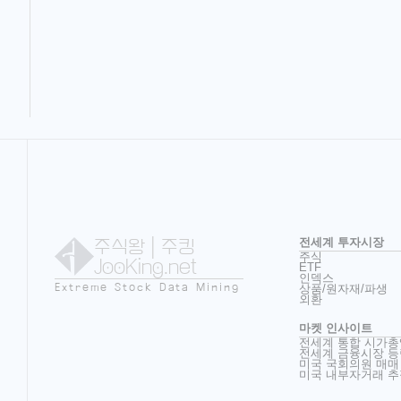
주식왕
| 주킹
전세계 투자시장
주식
JooKing.net
ETF
인덱스
Extreme Stock Data Mining
상품/원자재/파생
외환
마켓 인사이트
전세계 통합 시가총
전세계 금융시장 등
미국 국회의원 매매
미국 내부자거래 