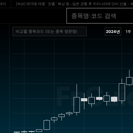
[속보] 제15호 태풍 `찬홈` 북상 중…일본 관통 후 우리나라에 단비 선물 - 부산일
FnGuid