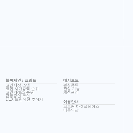
블록체인 / 크립토
대시보드
코인시장 스냅
관심종목
코인 시가총액 순위
관심 기능
코인거래소 순위
계정관리
급등중인 코인
DEX 트랜잭션 추적기
이용안내
브로커 마켓플레이스
이용약관