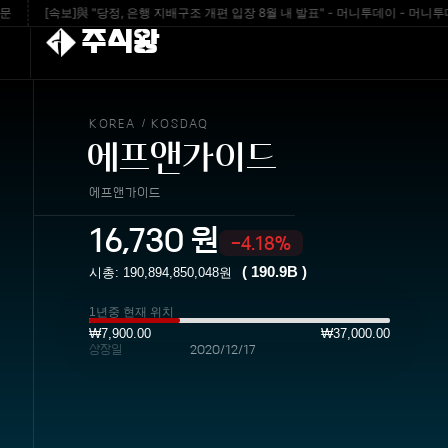
[속보]與 "당정, 은행 지배구조 개편 입장 8월 내 발표" - 머니투데이 - 머니투데이
주식왕
KOREA
KOSDAQ
/
에프앤가이드
에프앤가이드
16,730
원
-4.18%
(
190.9B
)
시총:
190,894,850,048
원
1년중 현재 위치
₩7,900.00
₩37,000.00
상장일
2020/12/17