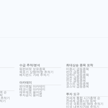
수급 추적/분석
최대상승 종목 포착
워런버핏 보유종목
미증시 급등종목
목표가 상향/하향 추적기
런던 급등종목
헤지펀드 거래 추적기
상하이 급등종목
심천 급등종목
인도 급등종목
아카데미
코스피 급등종목
펀더멘털 아카데미
코스닥 급등종목
테크니컬 아카데미
액 순
재무제표 용어집
투자 도구
락
투자공식 용어집
 추적기
전세계 통합 시가총액 순
추적기
전세계 금융시장 등락
미국 국회의원 매매 추적기
미국 내부자거래 추적기