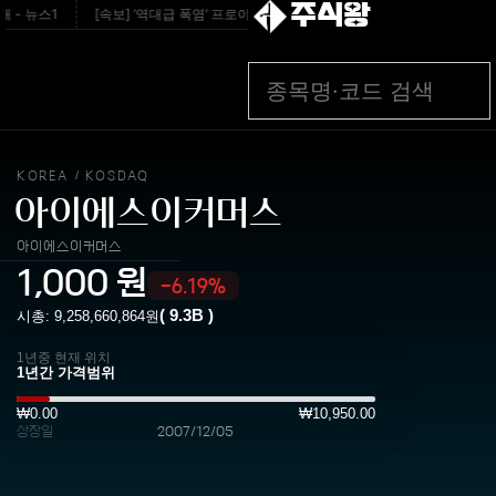
주식왕
 - 뉴스1
[속보] ’역대급 폭염’ 프로야구 주말까지 중단 - 연합뉴스TV
[속보
KOREA
KOSDAQ
/
아이에스이커머스
아이에스이커머스
1,000
원
-6.19%
(
9.3B
)
시총:
9,258,660,864
원
1년중 현재 위치
₩0.00
₩10,950.00
상장일
2007/12/05