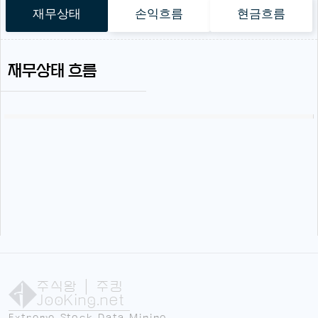
재무상태
손익흐름
현금흐름
재무상태 흐름
주식왕
| 주킹
JooKing.net
Extreme Stock Data Mining