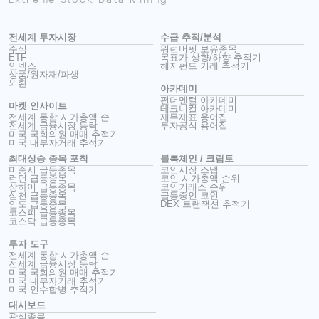
전세계 투자시장
수급 추적/분석
주식
워런버핏 보유종목
ETF
목표가 상향/하향 추적기
인덱스
헤지펀드 거래 추적기
상품/원자재/파생
외환
아카데미
펀더멘털 아카데미
마켓 인사이트
테크니컬 아카데미
전세계 통합 시가총액 순
재무제표 용어집
전세계 금융시장 등락
투자공식 용어집
미국 국회의원 매매 추적기
미국 내부자거래 추적기
최대상승 종목 포착
블록체인 / 크립토
미증시 급등종목
코인시장 스냅
런던 급등종목
코인 시가총액 순위
상하이 급등종목
코인거래소 순위
심천 급등종목
급등중인 코인
인도 급등종목
DEX 트랜잭션 추적기
코스피 급등종목
코스닥 급등종목
투자 도구
전세계 통합 시가총액 순
전세계 금융시장 등락
미국 국회의원 매매 추적기
미국 내부자거래 추적기
미국 인수합병 추적기
대시보드
관심종목