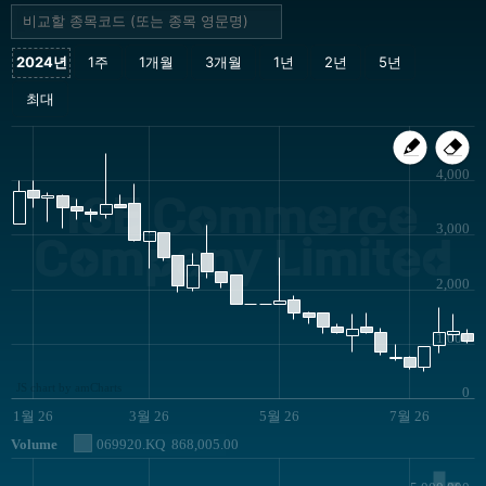
4,000
ISE Commerce
3,000
Company Limited
2,000
1,000
JS chart by amCharts
0
1월 26
3월 26
5월 26
7월 26
Volume
069920.KQ
868,005.00