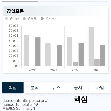
자산흐름
총자산
총부채
총자본
핵심
분석
뉴스
공시
사업
핵심
[jsoncontentimporterpro
nameoftemplate="구
루포커스 Summary"]