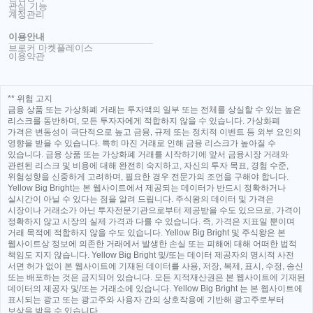
관심 기능
계정관리
이용안내
브로커 마켓플레이스
이용약관
** 위험 고지
금융 상품 또는 가상화폐 거래는 투자액의 일부 또는 전체를 상실할 수 있는 높은
리스크를 동반하며, 모든 투자자에게 적합하지 않을 수 있습니다. 가상화폐
가격은 변동성이 극단적으로 높고 금융, 규제 또는 정치적 이벤트 등 외부 요인의
영향을 받을 수 있습니다. 특히 마진 거래로 인해 금융 리스크가 높아질 수
있습니다. 금융 상품 또는 가상화폐 거래를 시작하기에 앞서 금융시장 거래와
관련된 리스크 및 비용에 대해 완전히 숙지하고, 자신의 투자 목표, 경험 수준,
위험성향을 신중하게 고려하며, 필요한 경우 전문가의 조언을 구해야 합니다.
Yellow Big Bright는 본 웹사이트에서 제공되는 데이터가 반드시 정확하거나
실시간이 아닐 수 있다는 점을 알려 드립니다. 주식왕의 데이터 및 가격은
시장이나 거래소가 아닌 투자전문기관으로부터 제공받을 수도 있으므로, 가격이
정확하지 않고 시장의 실제 가격과 다를 수 있습니다. 즉, 가격은 지표일 뿐이며
거래 목적에 적합하지 않을 수도 있습니다. Yellow Big Bright 및 주식왕은 본
웹사이트상 정보에 의존한 거래에서 발생한 손실 또는 피해에 대해 어떠한 법적
책임도 지지 않습니다. Yellow Big Bright 및/또는 데이터 제공자의 명시적 사전
서면 허가 없이 본 웹사이트에 기재된 데이터를 사용, 저장, 복제, 표시, 수정, 송신
또는 배포하는 것은 금지되어 있습니다. 모든 지적재산권은 본 웹사이트에 기재된
데이터의 제공자 및/또는 거래소에 있습니다. Yellow Big Bright 는 본 웹사이트에
표시되는 광고 또는 광고주와 사용자 간의 상호작용에 기반해 광고주로부터
보상을 받을 수 있습니다.