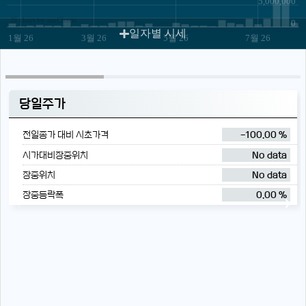
5,000,000
JS chart by amCharts
0
일자별 시세
1월 26
3월 26
5월 26
7월 26
당일주가
전일종가 대비 시초가격
-100.00 %
시가대비장중위치
No data
장중위치
No data
장중등락폭
0.00 %