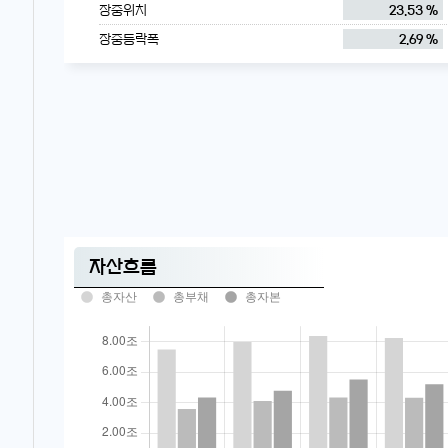
장중위치
23.53 %
장중등락폭
2.69 %
자산흐름
총자산
총부채
총자본