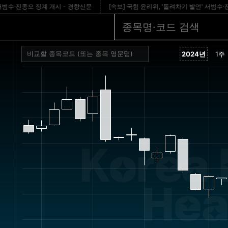
·진종오 징계 개시 - 경향신문
[속보] 국힘 윤리위, '돌려차기 발언' 서범수·진종오
Korea D
Hea