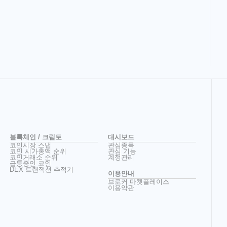
블록체인 / 크립토
대시보드
코인시장 스냅
관심종목
코인 시가총액 순위
관심 기능
코인거래소 순위
계정관리
급등중인 코인
DEX 트랜잭션 추적기
이용안내
브로커 마켓플레이스
이용약관