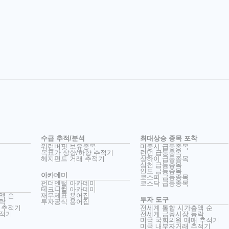
수급 추적/분석
최대상승 종목 포착
워런버핏 보유종목
미증시 급등종목
목표가 상향/하향 추적기
런던 급등종목
헤지펀드 거래 추적기
상하이 급등종목
심천 급등종목
인도 급등종목
아카데미
코스피 급등종목
펀더멘털 아카데미
코스닥 급등종목
테크니컬 아카데미
액 순
재무제표 용어집
투자 도구
락
투자공식 용어집
 추적기
전세계 통합 시가총액 순
추적기
전세계 금융시장 등락
미국 국회의원 매매 추적기
미국 내부자거래 추적기