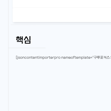
핵심
[jsoncontentimporterpro nameoftemplate="구루포커스 