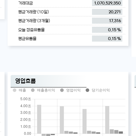
거래대금
1,070,529,350
평균거래량 (10일)
20,271
평균거래량 (3개월)
17,316
오늘 장중유통율
0.15 %
평균유통율
0.15 %
영업흐름
매출
매출총이익
영업이익
당기순이익