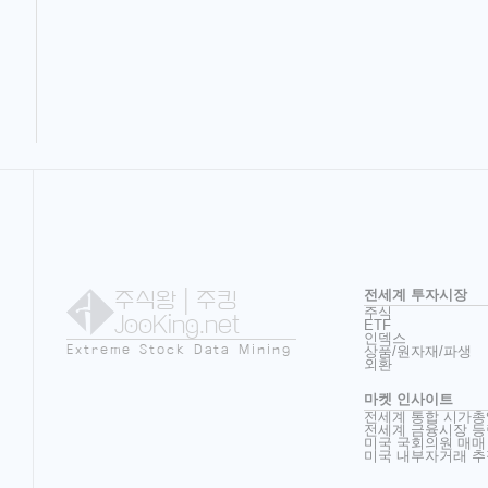
주식왕
| 주킹
전세계 투자시장
주식
JooKing.net
ETF
인덱스
Extreme Stock Data Mining
상품/원자재/파생
외환
마켓 인사이트
전세계 통합 시가총
전세계 금융시장 등
미국 국회의원 매매
미국 내부자거래 