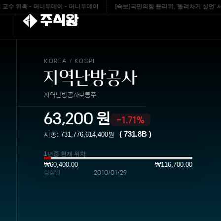
위촉 - 머니투데이 - 머니투데이
[속보]국민의힘 윤리위, ‘돌려차기 실언’ 서범수
주식왕
KOREA
KOSPI
/
지역난방공사
지역난방공사보통주
63,200
원
-1.71%
(
731.8B
)
시총:
731,776,614,400
원
1년중 현재 위치
₩60,400.00
₩116,700.00
상장일
2010/01/29