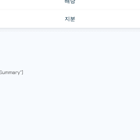
배당
지분
Summary"]