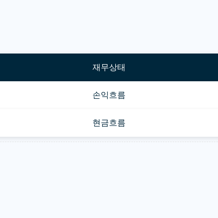
재무상태
손익흐름
현금흐름