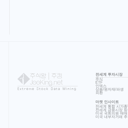
주식왕
| 주킹
전세계 투자시장
주식
JooKing.net
ETF
인덱스
Extreme Stock Data Mining
상품/원자재/파생
외환
마켓 인사이트
전세계 통합 시가총
전세계 금융시장 등
미국 국회의원 매매
미국 내부자거래 