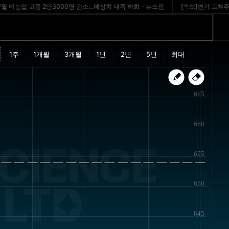
 비농업 고용 2만3000명 감소…예상치 대폭 하회 - 뉴스핌
[속보]변기 고쳐주던 7
665
660
CIENCE
655
650
,LTD
645