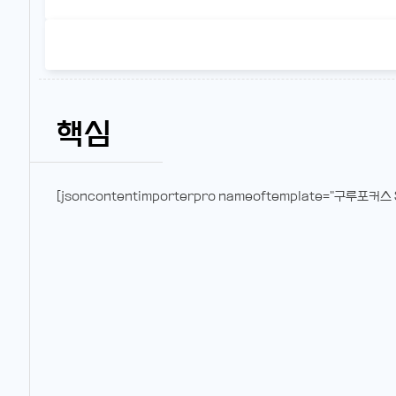
핵심
[jsoncontentimporterpro nameoftemplate="구루포커스 