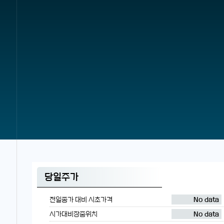
당일주가
전일종가 대비 시초가격
No data
시가대비장중위치
No data