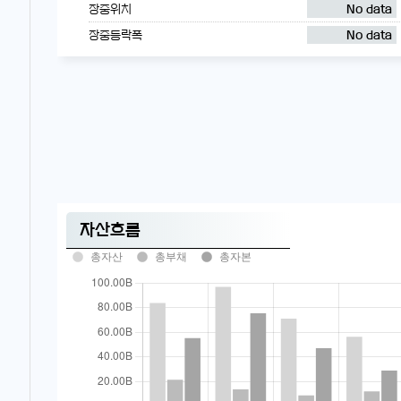
장중위치
No data
장중등락폭
No data
자산흐름
총자산
총부채
총자본