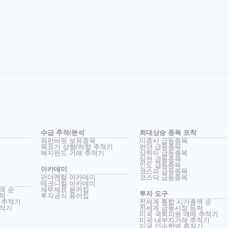
수급 추적/분석
최대상승 종목 포착
워런버핏 보유종목
미증시 급등종목
목표가 상향/하향 추적기
런던 급등종목
헤지펀드 거래 추적기
상하이 급등종목
심천 급등종목
인도 급등종목
아카데미
코스피 급등종목
펀더멘털 아카데미
코스닥 급등종목
테크니컬 아카데미
액 순
재무제표 용어집
투자 도구
락
투자공식 용어집
 추적기
전세계 통합 시가총액 순
추적기
전세계 금융시장 등락
미국 국회의원 매매 추적기
미국 내부자거래 추적기
미국 인수합병 추적기