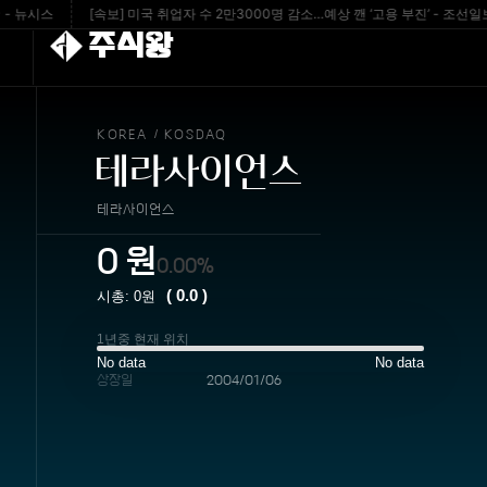
뉴시스
[속보] 미국 취업자 수 2만3000명 감소…예상 깬 ‘고용 부진’ - 조선일보
주식왕
KOREA
KOSDAQ
/
테라사이언스
테라사이언스
0
원
0.00%
(
0.0
)
시총:
0
원
1년중 현재 위치
No data
No data
상장일
2004/01/06