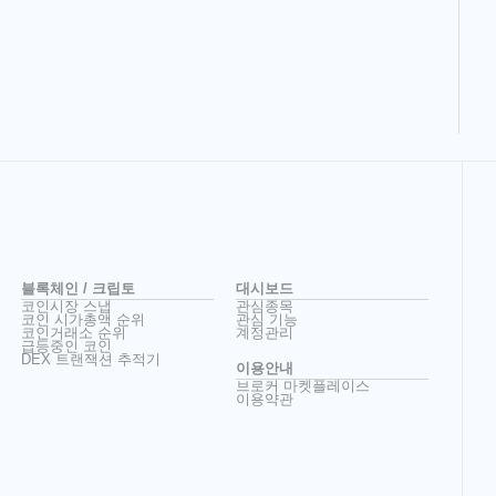
블록체인 / 크립토
대시보드
코인시장 스냅
관심종목
코인 시가총액 순위
관심 기능
코인거래소 순위
계정관리
급등중인 코인
DEX 트랜잭션 추적기
이용안내
브로커 마켓플레이스
이용약관