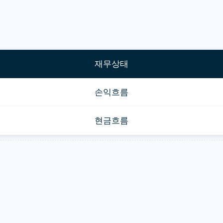
재무상태
손익흐름
현금흐름