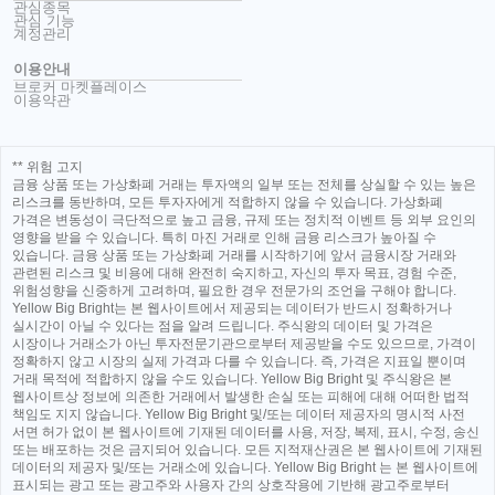
관심종목
관심 기능
계정관리
이용안내
브로커 마켓플레이스
이용약관
** 위험 고지
금융 상품 또는 가상화폐 거래는 투자액의 일부 또는 전체를 상실할 수 있는 높은
리스크를 동반하며, 모든 투자자에게 적합하지 않을 수 있습니다. 가상화폐
가격은 변동성이 극단적으로 높고 금융, 규제 또는 정치적 이벤트 등 외부 요인의
영향을 받을 수 있습니다. 특히 마진 거래로 인해 금융 리스크가 높아질 수
있습니다. 금융 상품 또는 가상화폐 거래를 시작하기에 앞서 금융시장 거래와
관련된 리스크 및 비용에 대해 완전히 숙지하고, 자신의 투자 목표, 경험 수준,
위험성향을 신중하게 고려하며, 필요한 경우 전문가의 조언을 구해야 합니다.
Yellow Big Bright는 본 웹사이트에서 제공되는 데이터가 반드시 정확하거나
실시간이 아닐 수 있다는 점을 알려 드립니다. 주식왕의 데이터 및 가격은
시장이나 거래소가 아닌 투자전문기관으로부터 제공받을 수도 있으므로, 가격이
정확하지 않고 시장의 실제 가격과 다를 수 있습니다. 즉, 가격은 지표일 뿐이며
거래 목적에 적합하지 않을 수도 있습니다. Yellow Big Bright 및 주식왕은 본
웹사이트상 정보에 의존한 거래에서 발생한 손실 또는 피해에 대해 어떠한 법적
책임도 지지 않습니다. Yellow Big Bright 및/또는 데이터 제공자의 명시적 사전
서면 허가 없이 본 웹사이트에 기재된 데이터를 사용, 저장, 복제, 표시, 수정, 송신
또는 배포하는 것은 금지되어 있습니다. 모든 지적재산권은 본 웹사이트에 기재된
데이터의 제공자 및/또는 거래소에 있습니다. Yellow Big Bright 는 본 웹사이트에
표시되는 광고 또는 광고주와 사용자 간의 상호작용에 기반해 광고주로부터