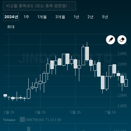
3,000
JINDO.CO.,LTD
2,800
2,600
2,400
2,200
2,000
JS chart by amCharts
1,800
1월 26
3월 26
5월 26
7월 26
Volume
088790.KS
71,511.00