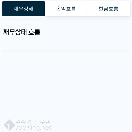
재무상태
손익흐름
현금흐름
재무상태 흐름
주식왕
| 주킹
JooKing.net