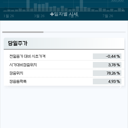
500,000
JS chart by amCharts
0
일자별 시세
1월 26
3월 26
5월 26
7월 26
당일주가
전일종가 대비 시초가격
-0.44 %
시가대비장중위치
3.78 %
장중위치
78.26 %
장중등락폭
4.93 %