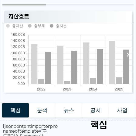
자산흐름
총자산
총부채
총자본
핵심
분석
뉴스
공시
사업
핵심
[jsoncontentimporterpro
nameoftemplate="구