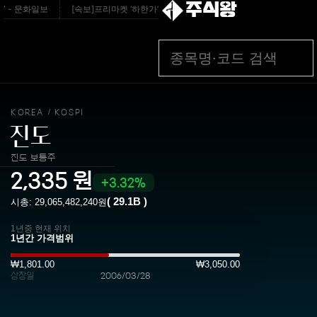
주식왕
- 문화일보
[속보]프리마켓 ‘하한가’ 하닉, 본장서 9% 급락…사이드카 발동 - 문
KOREA
KOSPI
/
진도
진도 보통주
2,335
원
3.32%
(
29.1B
)
시총:
29,065,482,240
원
1년중 현재 위치
₩1,801.00
₩3,050.00
상장일
2006/03/28