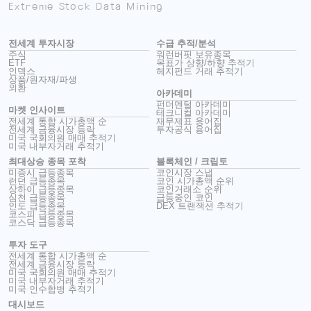
Extreme Stock Data Mining
전세계 투자시장
수급 추적/분석
주식
워런버핏 보유종목
ETF
목표가 상향/하향 추적기
인덱스
헤지펀드 거래 추적기
상품/원자재/파생
외환
아카데미
펀더멘털 아카데미
마켓 인사이트
테크니컬 아카데미
전세계 통합 시가총액 순
재무제표 용어집
전세계 금융시장 등락
투자공식 용어집
미국 국회의원 매매 추적기
미국 내부자거래 추적기
최대상승 종목 포착
블록체인 / 크립토
미증시 급등종목
코인시장 스냅
런던 급등종목
코인 시가총액 순위
상하이 급등종목
코인거래소 순위
심천 급등종목
급등중인 코인
인도 급등종목
DEX 트랜잭션 추적기
코스피 급등종목
코스닥 급등종목
투자 도구
전세계 통합 시가총액 순
전세계 금융시장 등락
미국 국회의원 매매 추적기
미국 내부자거래 추적기
미국 인수합병 추적기
대시보드