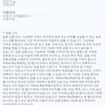
관심 기능
계정관리
이용안내
브로커 마켓플레이스
이용약관
** 위험 고지
금융 상품 또는 가상화폐 거래는 투자액의 일부 또는 전체를 상실할 수 있는 높은
리스크를 동반하며, 모든 투자자에게 적합하지 않을 수 있습니다. 가상화폐
가격은 변동성이 극단적으로 높고 금융, 규제 또는 정치적 이벤트 등 외부 요인의
영향을 받을 수 있습니다. 특히 마진 거래로 인해 금융 리스크가 높아질 수
있습니다. 금융 상품 또는 가상화폐 거래를 시작하기에 앞서 금융시장 거래와
관련된 리스크 및 비용에 대해 완전히 숙지하고, 자신의 투자 목표, 경험 수준,
위험성향을 신중하게 고려하며, 필요한 경우 전문가의 조언을 구해야 합니다.
Yellow Big Bright는 본 웹사이트에서 제공되는 데이터가 반드시 정확하거나
실시간이 아닐 수 있다는 점을 알려 드립니다. 주식왕의 데이터 및 가격은
시장이나 거래소가 아닌 투자전문기관으로부터 제공받을 수도 있으므로, 가격이
정확하지 않고 시장의 실제 가격과 다를 수 있습니다. 즉, 가격은 지표일 뿐이며
거래 목적에 적합하지 않을 수도 있습니다. Yellow Big Bright 및 주식왕은 본
웹사이트상 정보에 의존한 거래에서 발생한 손실 또는 피해에 대해 어떠한 법적
책임도 지지 않습니다. Yellow Big Bright 및/또는 데이터 제공자의 명시적 사전
서면 허가 없이 본 웹사이트에 기재된 데이터를 사용, 저장, 복제, 표시, 수정, 송신
또는 배포하는 것은 금지되어 있습니다. 모든 지적재산권은 본 웹사이트에 기재된
데이터의 제공자 및/또는 거래소에 있습니다. Yellow Big Bright 는 본 웹사이트에
표시되는 광고 또는 광고주와 사용자 간의 상호작용에 기반해 광고주로부터
보상을 받을 수 있습니다.