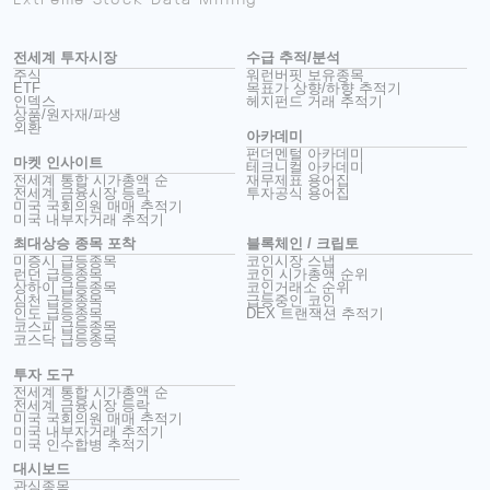
전세계 투자시장
수급 추적/분석
주식
워런버핏 보유종목
ETF
목표가 상향/하향 추적기
인덱스
헤지펀드 거래 추적기
상품/원자재/파생
외환
아카데미
펀더멘털 아카데미
마켓 인사이트
테크니컬 아카데미
전세계 통합 시가총액 순
재무제표 용어집
전세계 금융시장 등락
투자공식 용어집
미국 국회의원 매매 추적기
미국 내부자거래 추적기
최대상승 종목 포착
블록체인 / 크립토
미증시 급등종목
코인시장 스냅
런던 급등종목
코인 시가총액 순위
상하이 급등종목
코인거래소 순위
심천 급등종목
급등중인 코인
인도 급등종목
DEX 트랜잭션 추적기
코스피 급등종목
코스닥 급등종목
투자 도구
전세계 통합 시가총액 순
전세계 금융시장 등락
미국 국회의원 매매 추적기
미국 내부자거래 추적기
미국 인수합병 추적기
대시보드
관심종목