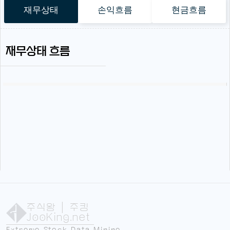
재무상태
손익흐름
현금흐름
재무상태 흐름
주식왕
| 주킹
JooKing.net
Extreme Stock Data Mining