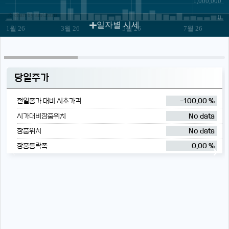
1,000,000
JS chart by amCharts
0
일자별 시세
1월 26
3월 26
5월 26
7월 26
당일주가
전일종가 대비 시초가격
-100.00 %
시가대비장중위치
No data
장중위치
No data
장중등락폭
0.00 %