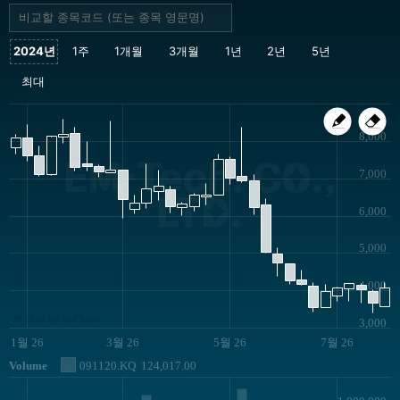
8,000
EM-Tech. CO.,
7,000
LTD.
6,000
5,000
4,000
JS chart by amCharts
3,000
1월 26
3월 26
5월 26
7월 26
Volume
091120.KQ
124,017.00