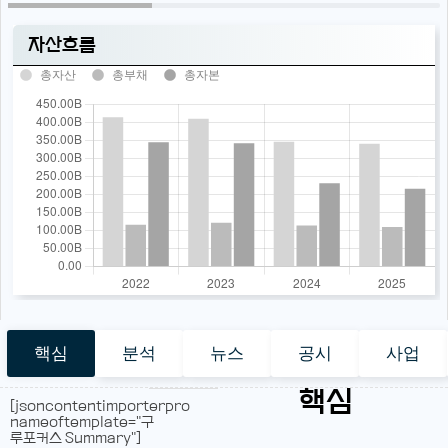
자산흐름
총자산
총부채
총자본
핵심
분석
뉴스
공시
사업
핵심
[jsoncontentimporterpro
nameoftemplate="구
루포커스 Summary"]