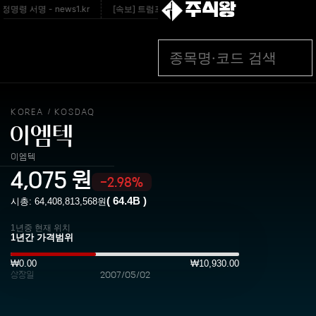
주식왕
령 서명 - news1.kr
[속보] 트럼프, 폴리실리콘 산업 보호 행정명령 서명 - yna.c
KOREA
KOSDAQ
/
이엠텍
이엠텍
4,075
원
-2.98%
(
64.4B
)
시총:
64,408,813,568
원
1년중 현재 위치
₩0.00
₩10,930.00
상장일
2007/05/02