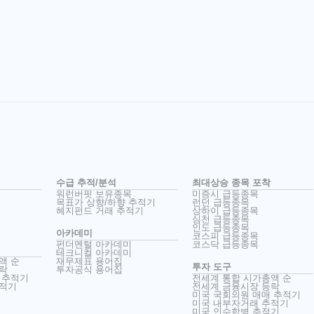
수급 추적/분석
최대상승 종목 포착
워런버핏 보유종목
미증시 급등종목
목표가 상향/하향 추적기
런던 급등종목
헤지펀드 거래 추적기
상하이 급등종목
심천 급등종목
인도 급등종목
아카데미
코스피 급등종목
펀더멘털 아카데미
코스닥 급등종목
테크니컬 아카데미
액 순
재무제표 용어집
투자 도구
락
투자공식 용어집
 추적기
전세계 통합 시가총액 순
추적기
전세계 금융시장 등락
미국 국회의원 매매 추적기
미국 내부자거래 추적기
미국 인수합병 추적기