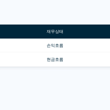
재무상태
손익흐름
현금흐름