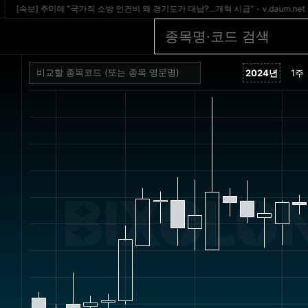
속보] 추미애 “국가직 소방 인건비 왜 경기도가 대납?…개혁 시급” - v.daum.net
[
BIXOLON 