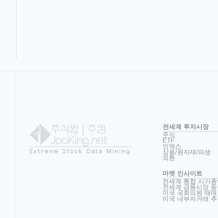
주식왕
| 주킹
전세계 투자시장
주식
JooKing.net
ETF
인덱스
Extreme Stock Data Mining
상품/원자재/파생
외환
마켓 인사이트
전세계 통합 시가총
전세계 금융시장 등
미국 국회의원 매매
미국 내부자거래 