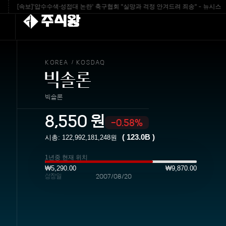
[속보]'압수수색·성접대 논란' 축구협회 "실망과 걱정 안겨드려 죄송" - 뉴시스
[
주식왕
KOREA
KOSDAQ
/
빅솔론
빅솔론
8,550
원
-0.58%
(
123.0B
)
시총:
122,992,181,248
원
1년중 현재 위치
₩5,290.00
₩9,870.00
상장일
2007/08/20