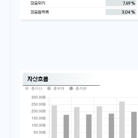
장중위치
7.69 %
장중등락폭
3.04 %
자산흐름
총자산
총부채
총자본