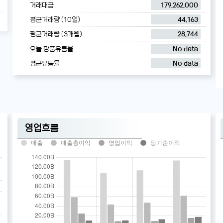
거래대금
179,262,000
평균거래량 (10일)
44,163
평균거래량 (3개월)
28,744
오늘 장중유통율
No data
평균유통율
No data
영업흐름
매출
매출총이익
영업이익
당기순이익