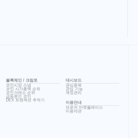
블록체인 / 크립토
대시보드
코인시장 스냅
관심종목
코인 시가총액 순위
관심 기능
코인거래소 순위
계정관리
급등중인 코인
DEX 트랜잭션 추적기
이용안내
브로커 마켓플레이스
이용약관