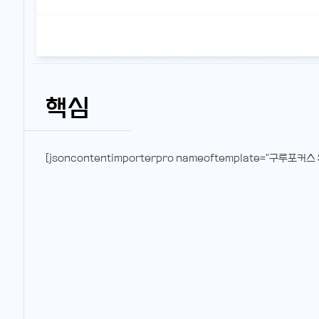
핵심
[jsoncontentimporterpro nameoftemplate="구루포커스 