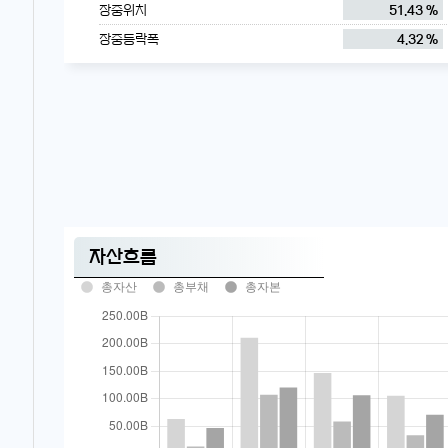
장중위치
51.43 %
장중등락폭
4.32 %
자산흐름
총자산
총부채
총자본