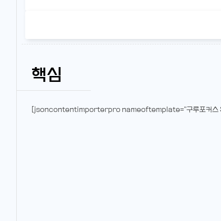
핵심
[jsoncontentimporterpro nameoftemplate="구루포커스 