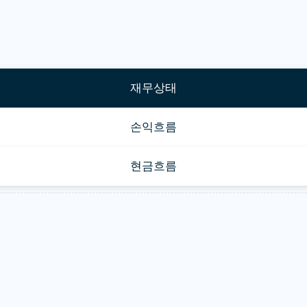
재무상태
손익흐름
현금흐름