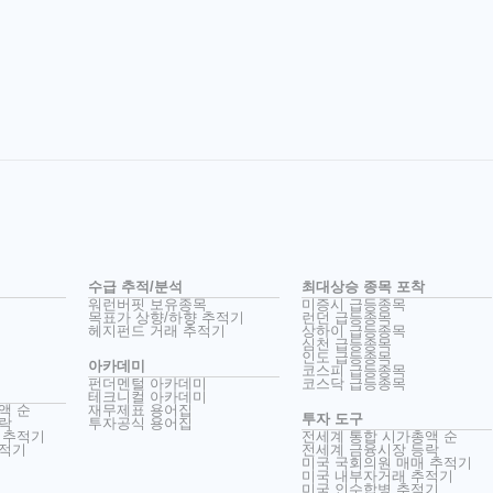
수급 추적/분석
최대상승 종목 포착
워런버핏 보유종목
미증시 급등종목
목표가 상향/하향 추적기
런던 급등종목
헤지펀드 거래 추적기
상하이 급등종목
심천 급등종목
인도 급등종목
아카데미
코스피 급등종목
펀더멘털 아카데미
코스닥 급등종목
테크니컬 아카데미
액 순
재무제표 용어집
투자 도구
락
투자공식 용어집
 추적기
전세계 통합 시가총액 순
추적기
전세계 금융시장 등락
미국 국회의원 매매 추적기
미국 내부자거래 추적기
미국 인수합병 추적기