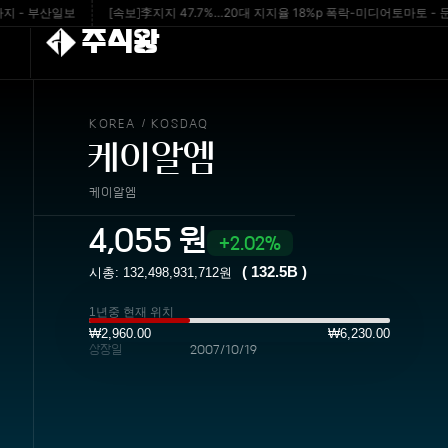
 부산일보
[속보]李지지 47.7%…20대 지지율 18%p 폭락-미디어토마토 - 문화일
주식왕
KOREA
KOSDAQ
/
케이알엠
케이알엠
4,055
원
2.02%
(
132.5B
)
시총:
132,498,931,712
원
1년중 현재 위치
₩2,960.00
₩6,230.00
상장일
2007/10/19