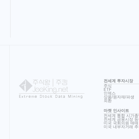
주식왕
| 주킹
전세계 투자시장
주식
JooKing.net
ETF
인덱스
Extreme Stock Data Mining
상품/원자재/파생
외환
마켓 인사이트
전세계 통합 시가총
전세계 금융시장 등
미국 국회의원 매매
미국 내부자거래 