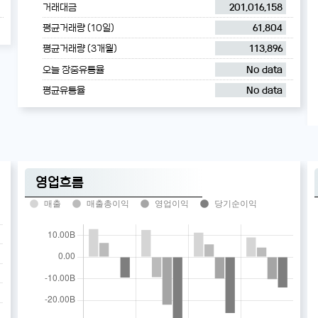
거래대금
201,016,158
평균거래량 (10일)
61,804
평균거래량 (3개월)
113,896
오늘 장중유통율
No data
평균유통율
No data
영업흐름
매출
매출총이익
영업이익
당기순이익