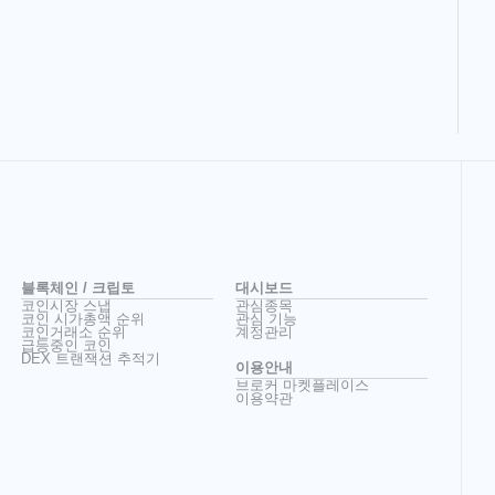
블록체인 / 크립토
대시보드
코인시장 스냅
관심종목
코인 시가총액 순위
관심 기능
코인거래소 순위
계정관리
급등중인 코인
DEX 트랜잭션 추적기
이용안내
브로커 마켓플레이스
이용약관