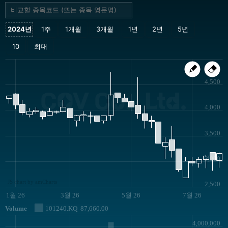
4,500
CQV Co., Ltd.
4,000
3,500
3,000
JS chart by amCharts
2,500
1월 26
3월 26
5월 26
7월 26
Volume
101240.KQ
87,660.00
4,000,000