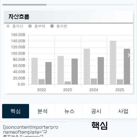
자산흐름
총자산
총부채
총자본
핵심
분석
뉴스
공시
사업
핵심
[jsoncontentimporterpro
nameoftemplate="구