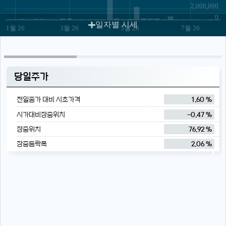
2,000,000
JS chart by amCharts
0
일자별 시세
1월 26
3월 26
5월 26
7월 26
당일주가
전일종가 대비 시초가격
1.60 %
시가대비장중위치
-0.47 %
장중위치
76.92 %
장중등락폭
2.06 %