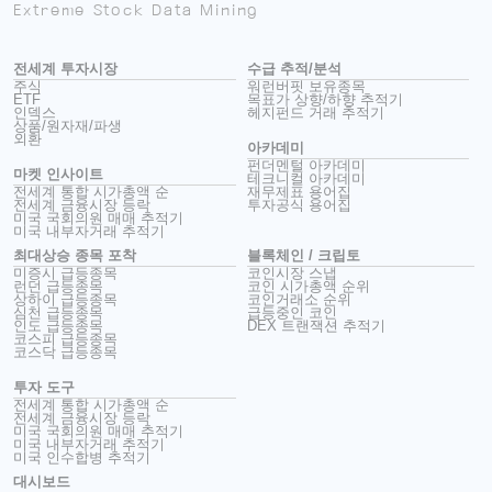
Extreme Stock Data Mining
전세계 투자시장
수급 추적/분석
주식
워런버핏 보유종목
ETF
목표가 상향/하향 추적기
인덱스
헤지펀드 거래 추적기
상품/원자재/파생
외환
아카데미
펀더멘털 아카데미
마켓 인사이트
테크니컬 아카데미
전세계 통합 시가총액 순
재무제표 용어집
전세계 금융시장 등락
투자공식 용어집
미국 국회의원 매매 추적기
미국 내부자거래 추적기
최대상승 종목 포착
블록체인 / 크립토
미증시 급등종목
코인시장 스냅
런던 급등종목
코인 시가총액 순위
상하이 급등종목
코인거래소 순위
심천 급등종목
급등중인 코인
인도 급등종목
DEX 트랜잭션 추적기
코스피 급등종목
코스닥 급등종목
투자 도구
전세계 통합 시가총액 순
전세계 금융시장 등락
미국 국회의원 매매 추적기
미국 내부자거래 추적기
미국 인수합병 추적기
대시보드