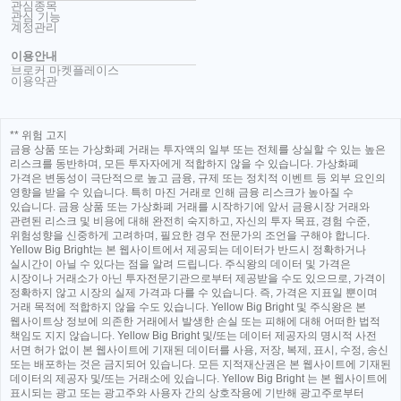
관심종목
관심 기능
계정관리
이용안내
브로커 마켓플레이스
이용약관
** 위험 고지
금융 상품 또는 가상화폐 거래는 투자액의 일부 또는 전체를 상실할 수 있는 높은
리스크를 동반하며, 모든 투자자에게 적합하지 않을 수 있습니다. 가상화폐
가격은 변동성이 극단적으로 높고 금융, 규제 또는 정치적 이벤트 등 외부 요인의
영향을 받을 수 있습니다. 특히 마진 거래로 인해 금융 리스크가 높아질 수
있습니다. 금융 상품 또는 가상화폐 거래를 시작하기에 앞서 금융시장 거래와
관련된 리스크 및 비용에 대해 완전히 숙지하고, 자신의 투자 목표, 경험 수준,
위험성향을 신중하게 고려하며, 필요한 경우 전문가의 조언을 구해야 합니다.
Yellow Big Bright는 본 웹사이트에서 제공되는 데이터가 반드시 정확하거나
실시간이 아닐 수 있다는 점을 알려 드립니다. 주식왕의 데이터 및 가격은
시장이나 거래소가 아닌 투자전문기관으로부터 제공받을 수도 있으므로, 가격이
정확하지 않고 시장의 실제 가격과 다를 수 있습니다. 즉, 가격은 지표일 뿐이며
거래 목적에 적합하지 않을 수도 있습니다. Yellow Big Bright 및 주식왕은 본
웹사이트상 정보에 의존한 거래에서 발생한 손실 또는 피해에 대해 어떠한 법적
책임도 지지 않습니다. Yellow Big Bright 및/또는 데이터 제공자의 명시적 사전
서면 허가 없이 본 웹사이트에 기재된 데이터를 사용, 저장, 복제, 표시, 수정, 송신
또는 배포하는 것은 금지되어 있습니다. 모든 지적재산권은 본 웹사이트에 기재된
데이터의 제공자 및/또는 거래소에 있습니다. Yellow Big Bright 는 본 웹사이트에
표시되는 광고 또는 광고주와 사용자 간의 상호작용에 기반해 광고주로부터