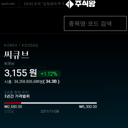
주식왕
m.net
[속보] 조국 “김정관의 中 ‘996 노동제’ 칭송은 반인권·시대착오적” - 서
KOREA
KOSDAQ
/
씨큐브
씨큐브
3,155
원
1.12%
(
34.3B
)
시총:
34,259,826,688
원
1년중 현재 위치
₩2,680.00
₩5,300.00
상장일
2011/11/08