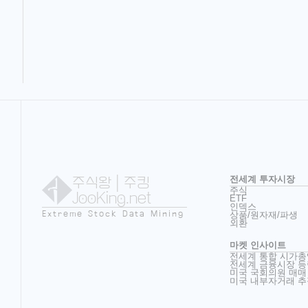
주식왕
| 주킹
전세계 투자시장
주식
JooKing.net
ETF
인덱스
Extreme Stock Data Mining
상품/원자재/파생
외환
마켓 인사이트
전세계 통합 시가총
전세계 금융시장 등
미국 국회의원 매매
미국 내부자거래 