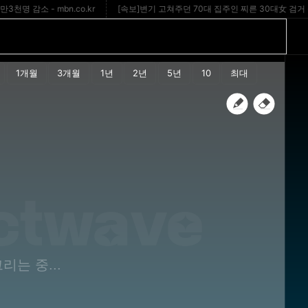
 감소 - mbn.co.kr
[속보]변기 고쳐주던 70대 집주인 찌른 30대女 검거 - 
ctwave
리는 중...