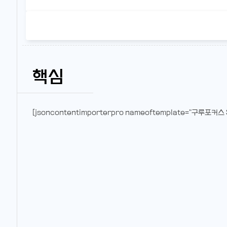
핵심
[jsoncontentimporterpro nameoftemplate="구루포커스 