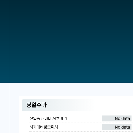
당일주가
전일종가 대비 시초가격
No data
시가대비장중위치
No data