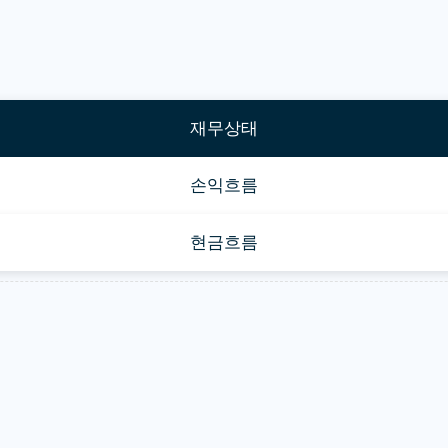
재무상태
손익흐름
현금흐름