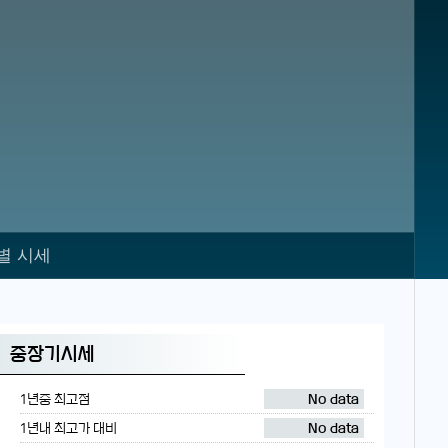
별 시세
중장기시세
1년중 최고점
No data
1년내 최고가 대비
No data