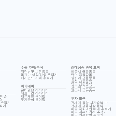
수급 추적/분석
최대상승 종목 포착
워런버핏 보유종목
미증시 급등종목
목표가 상향/하향 추적기
런던 급등종목
헤지펀드 거래 추적기
상하이 급등종목
심천 급등종목
인도 급등종목
아카데미
코스피 급등종목
펀더멘털 아카데미
코스닥 급등종목
테크니컬 아카데미
액 순
재무제표 용어집
투자 도구
락
투자공식 용어집
 추적기
전세계 통합 시가총액 순
추적기
전세계 금융시장 등락
미국 국회의원 매매 추적기
미국 내부자거래 추적기
미국 인수합병 추적기