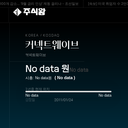
개 감소… ‘9월 금리 인상’ 제동 걸리나 - 조선일보
[속보] 미국 취업자 수 2만300
주식왕
KOREA
KOSDAQ
/
커넥트웨이브
커넥트웨이브
No data
원
No data
(
No data
)
시총:
No data
원
1년중 현재 위치
No data
No data
상장일
2011/01/24