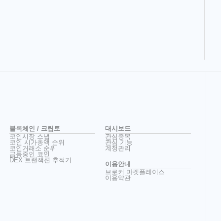
블록체인 / 크립토
대시보드
코인시장 스냅
관심종목
코인 시가총액 순위
관심 기능
코인거래소 순위
계정관리
급등중인 코인
DEX 트랜잭션 추적기
이용안내
브로커 마켓플레이스
이용약관