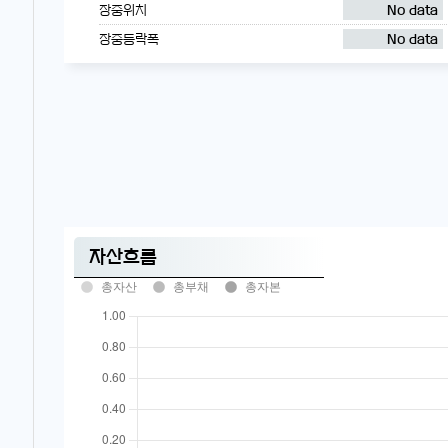
장중위치
No data
장중등락폭
No data
자산흐름
총자산
총부채
총자본