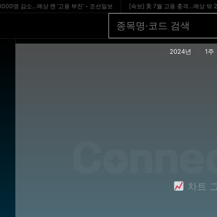
0명 감소…예상 깬 ‘고용 부진’ - 조선일보
[속보] 美 7월 고용 충격…예상 밖 2만3천명
Conne
차트 그