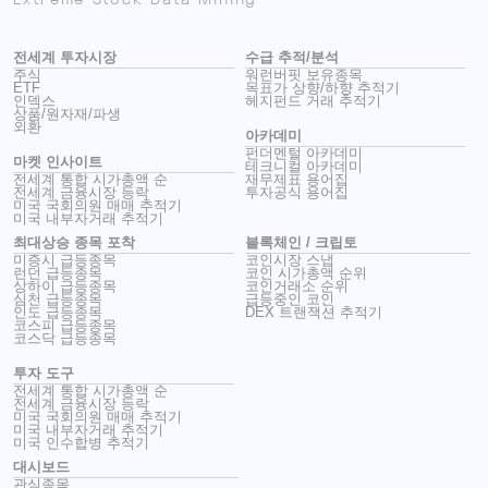
전세계 투자시장
수급 추적/분석
주식
워런버핏 보유종목
ETF
목표가 상향/하향 추적기
인덱스
헤지펀드 거래 추적기
상품/원자재/파생
외환
아카데미
펀더멘털 아카데미
마켓 인사이트
테크니컬 아카데미
전세계 통합 시가총액 순
재무제표 용어집
전세계 금융시장 등락
투자공식 용어집
미국 국회의원 매매 추적기
미국 내부자거래 추적기
최대상승 종목 포착
블록체인 / 크립토
미증시 급등종목
코인시장 스냅
런던 급등종목
코인 시가총액 순위
상하이 급등종목
코인거래소 순위
심천 급등종목
급등중인 코인
인도 급등종목
DEX 트랜잭션 추적기
코스피 급등종목
코스닥 급등종목
투자 도구
전세계 통합 시가총액 순
전세계 금융시장 등락
미국 국회의원 매매 추적기
미국 내부자거래 추적기
미국 인수합병 추적기
대시보드
관심종목