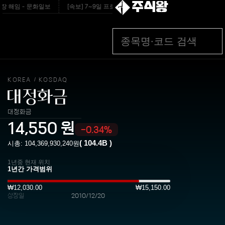
주식왕
 해임 - 문화일보
[속보] 7~9일 프로야구 3연전도 폭염 취소…11일 재개 - 중앙
KOREA
KOSDAQ
/
대정화금
대정화금
14,550
원
-0.34%
(
104.4B
)
시총:
104,369,930,240
원
1년중 현재 위치
₩12,030.00
₩15,150.00
상장일
2010/12/20