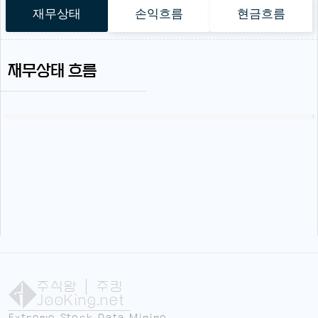
재무상태
손익흐름
현금흐름
재무상태 흐름
주식왕
| 주킹
JooKing.net
Extreme Stock Data Mining