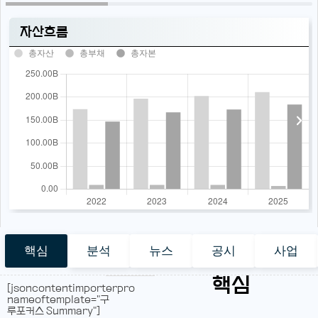
자산흐름
총자산
총부채
총자본
핵심
분석
뉴스
공시
사업
핵심
[jsoncontentimporterpro
nameoftemplate="구
루포커스 Summary"]