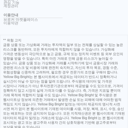
관심 기능
계정관리
이용안내
브로커 마켓플레이스
이용약관
** 위험 고지
금융 상품 또는 가상화폐 거래는 투자액의 일부 또는 전체를 상실할 수 있는 높은
리스크를 동반하며, 모든 투자자에게 적합하지 않을 수 있습니다. 가상화폐
가격은 변동성이 극단적으로 높고 금융, 규제 또는 정치적 이벤트 등 외부 요인의
영향을 받을 수 있습니다. 특히 마진 거래로 인해 금융 리스크가 높아질 수
있습니다. 금융 상품 또는 가상화폐 거래를 시작하기에 앞서 금융시장 거래와
관련된 리스크 및 비용에 대해 완전히 숙지하고, 자신의 투자 목표, 경험 수준,
위험성향을 신중하게 고려하며, 필요한 경우 전문가의 조언을 구해야 합니다.
Yellow Big Bright는 본 웹사이트에서 제공되는 데이터가 반드시 정확하거나
실시간이 아닐 수 있다는 점을 알려 드립니다. 주식왕의 데이터 및 가격은
시장이나 거래소가 아닌 투자전문기관으로부터 제공받을 수도 있으므로, 가격이
정확하지 않고 시장의 실제 가격과 다를 수 있습니다. 즉, 가격은 지표일 뿐이며
거래 목적에 적합하지 않을 수도 있습니다. Yellow Big Bright 및 주식왕은 본
웹사이트상 정보에 의존한 거래에서 발생한 손실 또는 피해에 대해 어떠한 법적
책임도 지지 않습니다. Yellow Big Bright 및/또는 데이터 제공자의 명시적 사전
서면 허가 없이 본 웹사이트에 기재된 데이터를 사용, 저장, 복제, 표시, 수정, 송신
또는 배포하는 것은 금지되어 있습니다. 모든 지적재산권은 본 웹사이트에 기재된
데이터의 제공자 및/또는 거래소에 있습니다. Yellow Big Bright 는 본 웹사이트에
표시되는 광고 또는 광고주와 사용자 간의 상호작용에 기반해 광고주로부터
보상을 받을 수 있습니다.