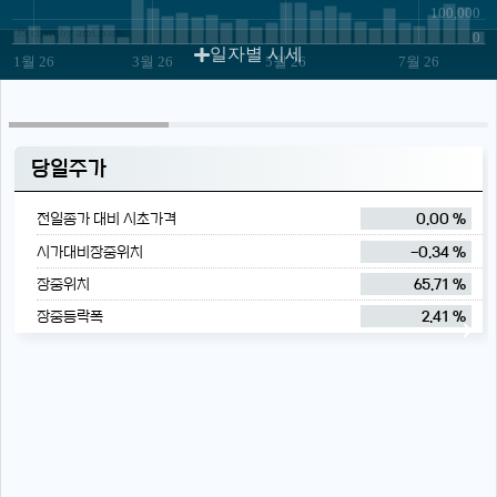
100,000
JS chart by amCharts
0
일자별 시세
1월 26
3월 26
5월 26
7월 26
당일주가
전일종가 대비 시초가격
0.00 %
시가대비장중위치
-0.34 %
장중위치
65.71 %
장중등락폭
2.41 %