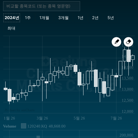
15,000
Daejung
14,500
14,000
Chemicals &
13,500
Metals Co., Ltd.
13,000
12,500
JS chart by amCharts
12,000
1월 26
3월 26
5월 26
7월 26
Volume
120240.KQ
48,668.00
200,000