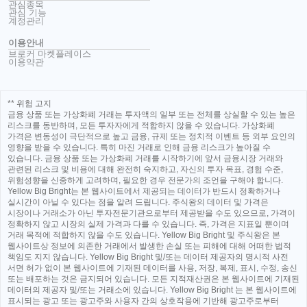
관심종목
관심 기능
계정관리
이용안내
브로커 마켓플레이스
이용약관
** 위험 고지
금융 상품 또는 가상화폐 거래는 투자액의 일부 또는 전체를 상실할 수 있는 높은
리스크를 동반하며, 모든 투자자에게 적합하지 않을 수 있습니다. 가상화폐
가격은 변동성이 극단적으로 높고 금융, 규제 또는 정치적 이벤트 등 외부 요인의
영향을 받을 수 있습니다. 특히 마진 거래로 인해 금융 리스크가 높아질 수
있습니다. 금융 상품 또는 가상화폐 거래를 시작하기에 앞서 금융시장 거래와
관련된 리스크 및 비용에 대해 완전히 숙지하고, 자신의 투자 목표, 경험 수준,
위험성향을 신중하게 고려하며, 필요한 경우 전문가의 조언을 구해야 합니다.
Yellow Big Bright는 본 웹사이트에서 제공되는 데이터가 반드시 정확하거나
실시간이 아닐 수 있다는 점을 알려 드립니다. 주식왕의 데이터 및 가격은
시장이나 거래소가 아닌 투자전문기관으로부터 제공받을 수도 있으므로, 가격이
정확하지 않고 시장의 실제 가격과 다를 수 있습니다. 즉, 가격은 지표일 뿐이며
거래 목적에 적합하지 않을 수도 있습니다. Yellow Big Bright 및 주식왕은 본
웹사이트상 정보에 의존한 거래에서 발생한 손실 또는 피해에 대해 어떠한 법적
책임도 지지 않습니다. Yellow Big Bright 및/또는 데이터 제공자의 명시적 사전
서면 허가 없이 본 웹사이트에 기재된 데이터를 사용, 저장, 복제, 표시, 수정, 송신
또는 배포하는 것은 금지되어 있습니다. 모든 지적재산권은 본 웹사이트에 기재된
데이터의 제공자 및/또는 거래소에 있습니다. Yellow Big Bright 는 본 웹사이트에
표시되는 광고 또는 광고주와 사용자 간의 상호작용에 기반해 광고주로부터