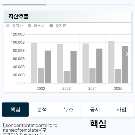
자산흐름
총자산
총부채
총자본
핵심
분석
뉴스
공시
사업
핵심
[jsoncontentimporterpro
nameoftemplate="구