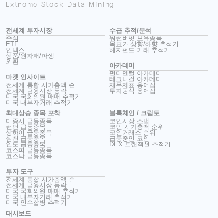
Extreme Stock Data Mining
전세계 투자시장
수급 추적/분석
주식
워런버핏 보유종목
ETF
목표가 상향/하향 추적기
인덱스
헤지펀드 거래 추적기
상품/원자재/파생
외환
아카데미
펀더멘털 아카데미
마켓 인사이트
테크니컬 아카데미
전세계 통합 시가총액 순
재무제표 용어집
전세계 금융시장 등락
투자공식 용어집
미국 국회의원 매매 추적기
미국 내부자거래 추적기
최대상승 종목 포착
블록체인 / 크립토
미증시 급등종목
코인시장 스냅
런던 급등종목
코인 시가총액 순위
상하이 급등종목
코인거래소 순위
심천 급등종목
급등중인 코인
인도 급등종목
DEX 트랜잭션 추적기
코스피 급등종목
코스닥 급등종목
투자 도구
전세계 통합 시가총액 순
전세계 금융시장 등락
미국 국회의원 매매 추적기
미국 내부자거래 추적기
미국 인수합병 추적기
대시보드