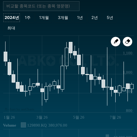
1,100
ABKO CO., LTD.
1,000
900
JS chart by amCharts
800
1월 26
3월 26
5월 26
7월 26
Volume
129890.KQ
380,976.00