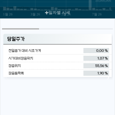
10,000,000
JS chart by amCharts
0
일자별 시세
1월 26
3월 26
5월 26
7월 26
당일주가
전일종가 대비 시초가격
0.00 %
시가대비장중위치
1.07 %
장중위치
55.56 %
장중등락폭
1.90 %