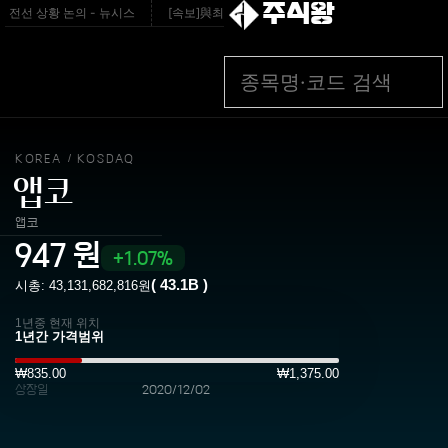
주식왕
선 상황 논의 - 뉴시스
[속보]與최고위원 제주·인천 순회경선…박선원·최민희·서
KOREA
KOSDAQ
/
앱코
앱코
947
원
1.07%
(
43.1B
)
시총:
43,131,682,816
원
1년중 현재 위치
₩835.00
₩1,375.00
상장일
2020/12/02