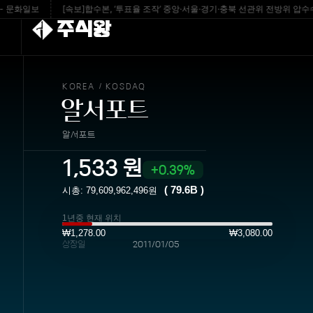
화일보
[속보]합수본, ‘투표율 조작’ 중앙·서울·경기·충북 선관위 전방위 압수수색 -
주식왕
KOREA
KOSDAQ
/
알서포트
알서포트
1,533
원
0.39%
(
79.6B
)
시총:
79,609,962,496
원
1년중 현재 위치
₩1,278.00
₩3,080.00
상장일
2011/01/05