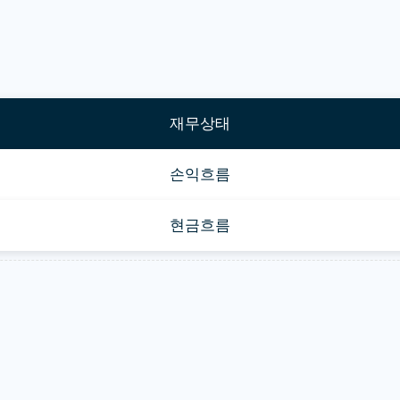
재무상태
손익흐름
현금흐름