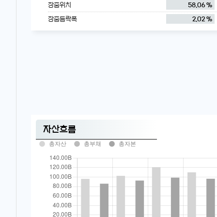
장중위치
58.06 %
장중등락폭
2.02 %
자산흐름
총자산
총부채
총자본