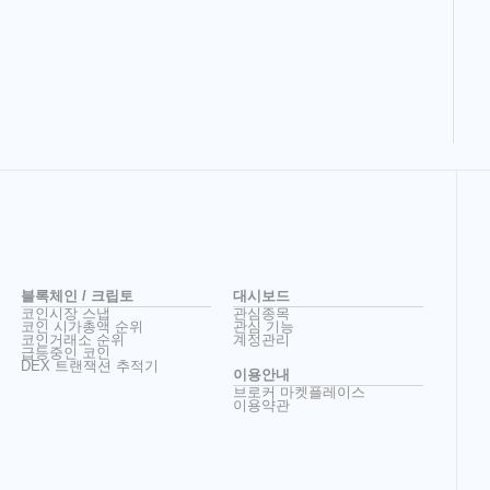
블록체인 / 크립토
대시보드
코인시장 스냅
관심종목
코인 시가총액 순위
관심 기능
코인거래소 순위
계정관리
급등중인 코인
DEX 트랜잭션 추적기
이용안내
브로커 마켓플레이스
이용약관