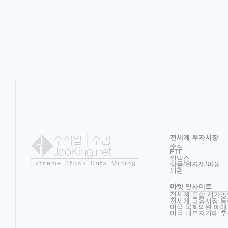
주식왕
| 주킹
전세계 투자시장
주식
JooKing.net
ETF
인덱스
Extreme Stock Data Mining
상품/원자재/파생
외환
마켓 인사이트
전세계 통합 시가총
전세계 금융시장 등
미국 국회의원 매매
미국 내부자거래 