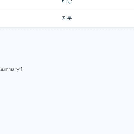
배당
지분
Summary"]