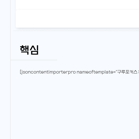
핵심
[jsoncontentimporterpro nameoftemplate="구루포커스 