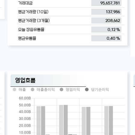
거래대금
95,657,781
평균거래량 (10일)
137,986
평균거래량 (3개월)
208,662
오늘 장중유통율
0.12 %
평균유통율
0.40 %
영업흐름
매출
매출총이익
영업이익
당기순이익