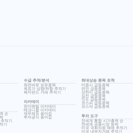
수급 추적/분석
최대상승 종목 포착
워런버핏 보유종목
미증시 급등종목
목표가 상향/하향 추적기
런던 급등종목
헤지펀드 거래 추적기
상하이 급등종목
심천 급등종목
인도 급등종목
아카데미
코스피 급등종목
펀더멘털 아카데미
코스닥 급등종목
테크니컬 아카데미
액 순
재무제표 용어집
투자 도구
락
투자공식 용어집
 추적기
전세계 통합 시가총액 순
추적기
전세계 금융시장 등락
미국 국회의원 매매 추적기
미국 내부자거래 추적기