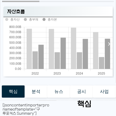
자산흐름
총자산
총부채
총자본
핵심
분석
뉴스
공시
사업
핵심
[jsoncontentimporterpro
nameoftemplate="구
루포커스 Summary"]