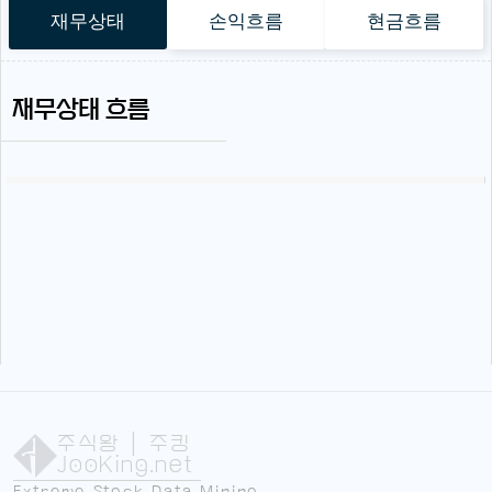
재무상태
손익흐름
현금흐름
재무상태 흐름
주식왕
| 주킹
JooKing.net
Extreme Stock Data Mining