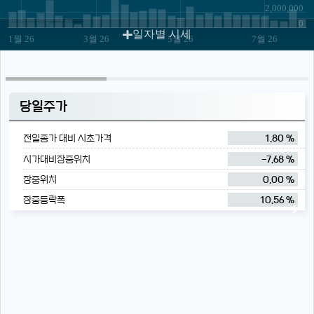
2,000,000
JS chart by amCharts
0
일자별 시세
1월 26
3월 26
5월 26
7월 26
당일주가
전일종가 대비 시초가격
1.80 %
시가대비장중위치
-7.68 %
장중위치
0.00 %
장중등락폭
10.56 %