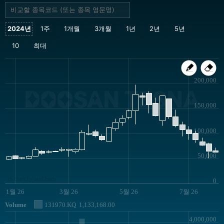
200,000
DOOSAN TESNA
150,000
100,000
50,000
JS chart by amCharts
0
1월 26
3월 26
5월 26
7월 26
Volume
131970.KQ
1,133,168.00
4,000,000