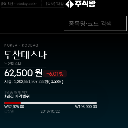
주식왕
년 - etoday.co.kr
[속보] '채상병 순직 책임' 임성근 전 사단장 2심서도 징
KOREA
KOSDAQ
/
두산테스나
두산테스나
62,500
원
-6.01%
(
1.2조
)
시총:
1,202,851,807,232
원
1년중 현재 위치
₩32,925.00
₩196,900.00
상장일
2013/10/22