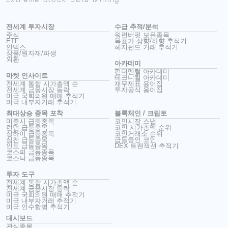
전세계 투자시장
수급 추적/분석
주식
워런버핏 보유종목
ETF
목표가 상향/하향 추적기
인덱스
헤지펀드 거래 추적기
상품/원자재/파생
외환
아카데미
펀더멘털 아카데미
마켓 인사이트
테크니컬 아카데미
전세계 통합 시가총액 순
재무제표 용어집
전세계 금융시장 등락
투자공식 용어집
미국 국회의원 매매 추적기
미국 내부자거래 추적기
최대상승 종목 포착
블록체인 / 크립토
미증시 급등종목
코인시장 스냅
런던 급등종목
코인 시가총액 순위
상하이 급등종목
코인거래소 순위
심천 급등종목
급등중인 코인
인도 급등종목
DEX 트랜잭션 추적기
코스피 급등종목
코스닥 급등종목
투자 도구
전세계 통합 시가총액 순
전세계 금융시장 등락
미국 국회의원 매매 추적기
미국 내부자거래 추적기
미국 인수합병 추적기
대시보드
관심종목