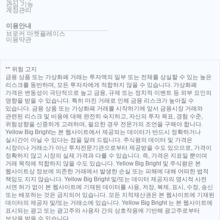
관심 기능
계정관리
이용안내
브로커 마켓플레이스
이용약관
** 위험 고지
금융 상품 또는 가상화폐 거래는 투자액의 일부 또는 전체를 상실할 수 있는 높은
리스크를 동반하며, 모든 투자자에게 적합하지 않을 수 있습니다. 가상화폐
가격은 변동성이 극단적으로 높고 금융, 규제 또는 정치적 이벤트 등 외부 요인의
영향을 받을 수 있습니다. 특히 마진 거래로 인해 금융 리스크가 높아질 수
있습니다. 금융 상품 또는 가상화폐 거래를 시작하기에 앞서 금융시장 거래와
관련된 리스크 및 비용에 대해 완전히 숙지하고, 자신의 투자 목표, 경험 수준,
위험성향을 신중하게 고려하며, 필요한 경우 전문가의 조언을 구해야 합니다.
Yellow Big Bright는 본 웹사이트에서 제공되는 데이터가 반드시 정확하거나
실시간이 아닐 수 있다는 점을 알려 드립니다. 주식왕의 데이터 및 가격은
시장이나 거래소가 아닌 투자전문기관으로부터 제공받을 수도 있으므로, 가격이
정확하지 않고 시장의 실제 가격과 다를 수 있습니다. 즉, 가격은 지표일 뿐이며
거래 목적에 적합하지 않을 수도 있습니다. Yellow Big Bright 및 주식왕은 본
웹사이트상 정보에 의존한 거래에서 발생한 손실 또는 피해에 대해 어떠한 법적
책임도 지지 않습니다. Yellow Big Bright 및/또는 데이터 제공자의 명시적 사전
서면 허가 없이 본 웹사이트에 기재된 데이터를 사용, 저장, 복제, 표시, 수정, 송신
또는 배포하는 것은 금지되어 있습니다. 모든 지적재산권은 본 웹사이트에 기재된
데이터의 제공자 및/또는 거래소에 있습니다. Yellow Big Bright 는 본 웹사이트에
표시되는 광고 또는 광고주와 사용자 간의 상호작용에 기반해 광고주로부터
보상을 받을 수 있습니다.