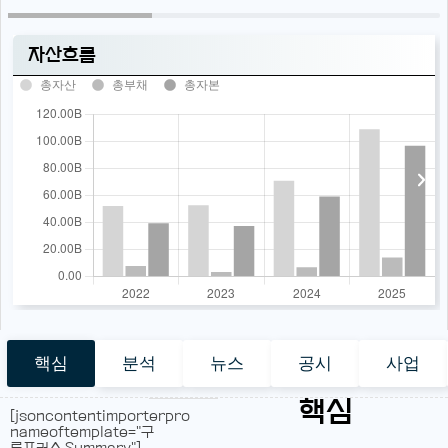
자산흐름
총자산
총부채
총자본
핵심
분석
뉴스
공시
사업
핵심
[jsoncontentimporterpro
nameoftemplate="구