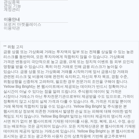
관심종목
관심 기능
계정관리
이용안내
브로커 마켓플레이스
이용약관
** 위험 고지
금융 상품 또는 가상화폐 거래는 투자액의 일부 또는 전체를 상실할 수 있는 높은
리스크를 동반하며, 모든 투자자에게 적합하지 않을 수 있습니다. 가상화폐
가격은 변동성이 극단적으로 높고 금융, 규제 또는 정치적 이벤트 등 외부 요인의
영향을 받을 수 있습니다. 특히 마진 거래로 인해 금융 리스크가 높아질 수
있습니다. 금융 상품 또는 가상화폐 거래를 시작하기에 앞서 금융시장 거래와
관련된 리스크 및 비용에 대해 완전히 숙지하고, 자신의 투자 목표, 경험 수준,
위험성향을 신중하게 고려하며, 필요한 경우 전문가의 조언을 구해야 합니다.
Yellow Big Bright는 본 웹사이트에서 제공되는 데이터가 반드시 정확하거나
실시간이 아닐 수 있다는 점을 알려 드립니다. 주식왕의 데이터 및 가격은
시장이나 거래소가 아닌 투자전문기관으로부터 제공받을 수도 있으므로, 가격이
정확하지 않고 시장의 실제 가격과 다를 수 있습니다. 즉, 가격은 지표일 뿐이며
거래 목적에 적합하지 않을 수도 있습니다. Yellow Big Bright 및 주식왕은 본
웹사이트상 정보에 의존한 거래에서 발생한 손실 또는 피해에 대해 어떠한 법적
책임도 지지 않습니다. Yellow Big Bright 및/또는 데이터 제공자의 명시적 사전
서면 허가 없이 본 웹사이트에 기재된 데이터를 사용, 저장, 복제, 표시, 수정, 송신
또는 배포하는 것은 금지되어 있습니다. 모든 지적재산권은 본 웹사이트에 기재된
데이터의 제공자 및/또는 거래소에 있습니다. Yellow Big Bright 는 본 웹사이트에
표시되는 광고 또는 광고주와 사용자 간의 상호작용에 기반해 광고주로부터