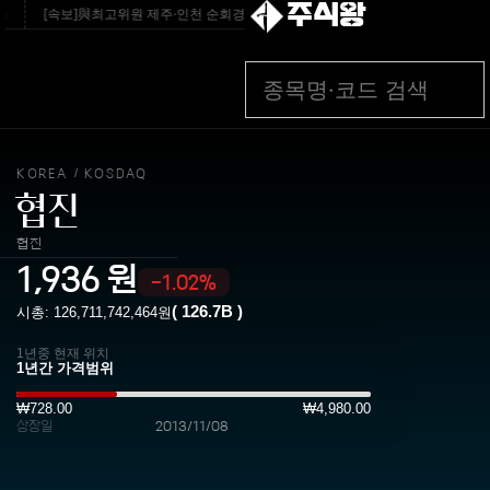
주식왕
[속보]與최고위원 제주·인천 순회경선…박선원·최민희·서미화·한민수·김용 순 - 
KOREA
KOSDAQ
/
협진
협진
1,936
원
-1.02%
(
126.7B
)
시총:
126,711,742,464
원
1년중 현재 위치
₩728.00
₩4,980.00
상장일
2013/11/08