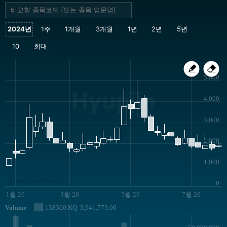
5,000
Hyupjin
4,000
3,000
2,000
1,000
JS chart by amCharts
0
1월 26
3월 26
5월 26
7월 26
Volume
138360.KQ
3,941,773.00