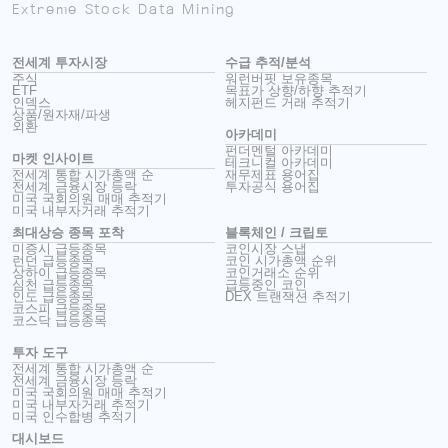
Extreme Stock Data Mining
전세계 투자시장
수급 추적/분석
주식
워런버핏 보유종목
ETF
목표가 상향/하향 추적기
인덱스
헤지펀드 거래 추적기
상품/원자재/파생
외환
아카데미
펀더멘털 아카데미
마켓 인사이트
테크니컬 아카데미
전세계 통합 시가총액 순
재무제표 용어집
전세계 금융시장 등락
투자공식 용어집
미국 국회의원 매매 추적기
미국 내부자거래 추적기
최대상승 종목 포착
블록체인 / 크립토
미증시 급등종목
코인시장 스냅
런던 급등종목
코인 시가총액 순위
상하이 급등종목
코인거래소 순위
심천 급등종목
급등중인 코인
인도 급등종목
DEX 트랜잭션 추적기
코스피 급등종목
코스닥 급등종목
투자 도구
전세계 통합 시가총액 순
전세계 금융시장 등락
미국 국회의원 매매 추적기
미국 내부자거래 추적기
미국 인수합병 추적기
대시보드