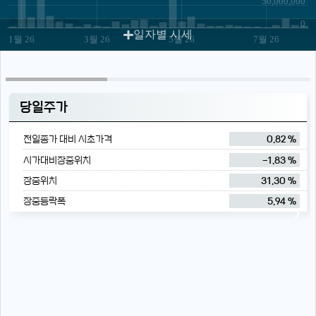
50,000,000
JS chart by amCharts
0
일자별 시세
1월 26
3월 26
5월 26
7월 26
당일주가
전일종가 대비 시초가격
0.82 %
시가대비장중위치
-1.83 %
장중위치
31.30 %
장중등락폭
5.94 %