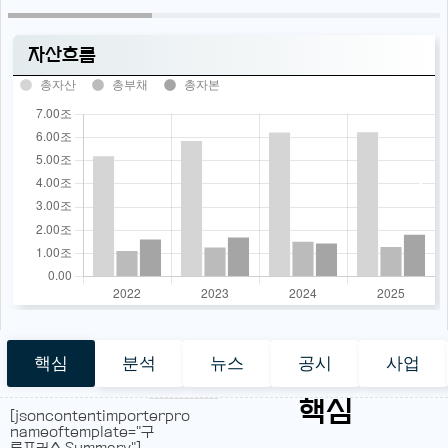
자산흐름
총자산
총부채
총자본
핵심
분석
뉴스
공시
사업
핵심
[jsoncontentimporterpro
nameoftemplate="구