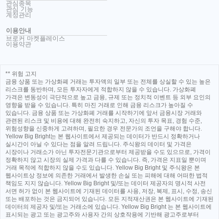
관심종목
관심 기능
계정관리
이용안내
브로커 마켓플레이스
이용약관
** 위험 고지
금융 상품 또는 가상화폐 거래는 투자액의 일부 또는 전체를 상실할 수 있는 높은
리스크를 동반하며, 모든 투자자에게 적합하지 않을 수 있습니다. 가상화폐
가격은 변동성이 극단적으로 높고 금융, 규제 또는 정치적 이벤트 등 외부 요인의
영향을 받을 수 있습니다. 특히 마진 거래로 인해 금융 리스크가 높아질 수
있습니다. 금융 상품 또는 가상화폐 거래를 시작하기에 앞서 금융시장 거래와
관련된 리스크 및 비용에 대해 완전히 숙지하고, 자신의 투자 목표, 경험 수준,
위험성향을 신중하게 고려하며, 필요한 경우 전문가의 조언을 구해야 합니다.
Yellow Big Bright는 본 웹사이트에서 제공되는 데이터가 반드시 정확하거나
실시간이 아닐 수 있다는 점을 알려 드립니다. 주식왕의 데이터 및 가격은
시장이나 거래소가 아닌 투자전문기관으로부터 제공받을 수도 있으므로, 가격이
정확하지 않고 시장의 실제 가격과 다를 수 있습니다. 즉, 가격은 지표일 뿐이며
거래 목적에 적합하지 않을 수도 있습니다. Yellow Big Bright 및 주식왕은 본
웹사이트상 정보에 의존한 거래에서 발생한 손실 또는 피해에 대해 어떠한 법적
책임도 지지 않습니다. Yellow Big Bright 및/또는 데이터 제공자의 명시적 사전
서면 허가 없이 본 웹사이트에 기재된 데이터를 사용, 저장, 복제, 표시, 수정, 송신
또는 배포하는 것은 금지되어 있습니다. 모든 지적재산권은 본 웹사이트에 기재된
데이터의 제공자 및/또는 거래소에 있습니다. Yellow Big Bright 는 본 웹사이트에
표시되는 광고 또는 광고주와 사용자 간의 상호작용에 기반해 광고주로부터