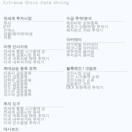
Extreme Stock Data Mining
전세계 투자시장
수급 추적/분석
주식
워런버핏 보유종목
ETF
목표가 상향/하향 추적기
인덱스
헤지펀드 거래 추적기
상품/원자재/파생
외환
아카데미
펀더멘털 아카데미
마켓 인사이트
테크니컬 아카데미
전세계 통합 시가총액 순
재무제표 용어집
전세계 금융시장 등락
투자공식 용어집
미국 국회의원 매매 추적기
미국 내부자거래 추적기
최대상승 종목 포착
블록체인 / 크립토
미증시 급등종목
코인시장 스냅
런던 급등종목
코인 시가총액 순위
상하이 급등종목
코인거래소 순위
심천 급등종목
급등중인 코인
인도 급등종목
DEX 트랜잭션 추적기
코스피 급등종목
코스닥 급등종목
투자 도구
전세계 통합 시가총액 순
전세계 금융시장 등락
미국 국회의원 매매 추적기
미국 내부자거래 추적기
미국 인수합병 추적기
대시보드