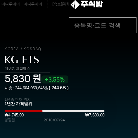
주식왕
 - 머니투데이 - 머니투데이
[속보]與최고위원 제주·인천 순회경선…박선원·최민희·서
KOREA
KOSDAQ
/
KG ETS
케이지이티에스
5,830
원
3.55%
(
244.6B
)
시총:
244,604,059,648
원
1년중 현재 위치
₩4,745.00
₩7,600.00
상장일
2013/07/24