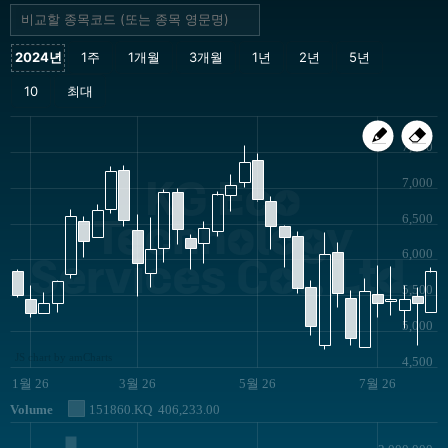
7,500
KG Eco
7,000
6,500
Technology
6,000
Services Co., Ltd.
5,500
5,000
JS chart by amCharts
4,500
1월 26
3월 26
5월 26
7월 26
Volume
151860.KQ
406,233.00