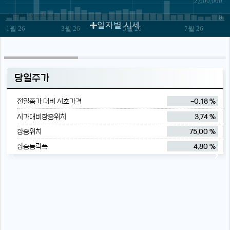
2,000,000
JS chart by amCharts
0
일자별 시세
1월 26
3월 26
5월 26
7월 26
당일주가
전일종가 대비 시초가격
-0.18 %
시가대비장중위치
3.74 %
장중위치
75.00 %
장중등락폭
4.80 %