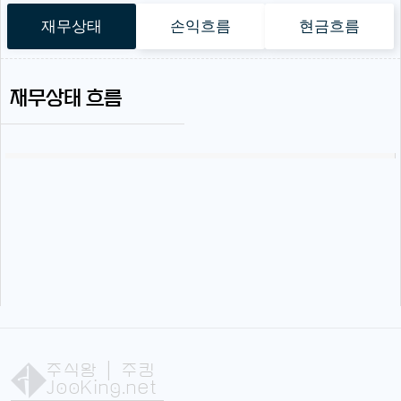
재무상태
손익흐름
현금흐름
재무상태 흐름
주식왕
| 주킹
JooKing.net