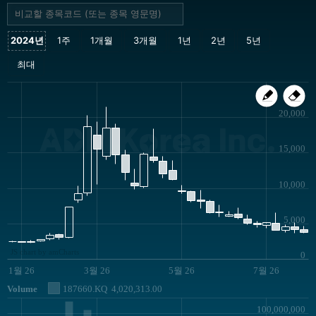
20,000
ADM Korea Inc.
15,000
10,000
5,000
JS chart by amCharts
0
1월 26
3월 26
5월 26
7월 26
Volume
187660.KQ
4,020,313.00
100,000,000