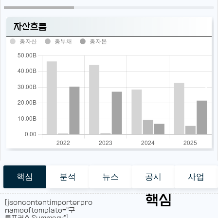
자산흐름
총자산
총부채
총자본
핵심
분석
뉴스
공시
사업
핵심
[jsoncontentimporterpro
nameoftemplate="구