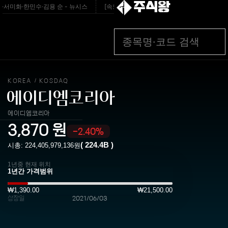
주식왕
미화·한민수·김용 순 - 뉴시스
[속보] 與최고위원 순회경선…박선원·최민희·서미화·한
KOREA
KOSDAQ
/
에이디엠코리아
에이디엠코리아
3,870
원
-2.40%
(
224.4B
)
시총:
224,405,979,136
원
1년중 현재 위치
₩1,390.00
₩21,500.00
상장일
2021/06/03