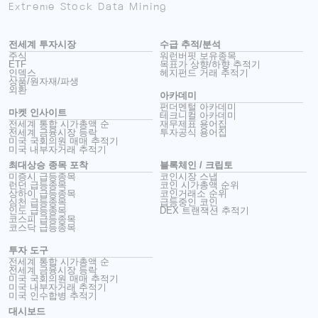
Extreme Stock Data Mining
전세계 투자시장
수급 추적/분석
주식
워런버핏 보유종목
ETF
목표가 상향/하향 추적기
인덱스
헤지펀드 거래 추적기
상품/원자재/파생
외환
아카데미
펀더멘털 아카데미
마켓 인사이트
테크니컬 아카데미
전세계 통합 시가총액 순
재무제표 용어집
전세계 금융시장 등락
투자공식 용어집
미국 국회의원 매매 추적기
미국 내부자거래 추적기
최대상승 종목 포착
블록체인 / 크립토
미증시 급등종목
코인시장 스냅
런던 급등종목
코인 시가총액 순위
상하이 급등종목
코인거래소 순위
심천 급등종목
급등중인 코인
인도 급등종목
DEX 트랜잭션 추적기
코스피 급등종목
코스닥 급등종목
투자 도구
전세계 통합 시가총액 순
전세계 금융시장 등락
미국 국회의원 매매 추적기
미국 내부자거래 추적기
미국 인수합병 추적기
대시보드