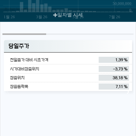
50,000,000
JS chart by amCharts
0
일자별 시세
1월 26
3월 26
5월 26
7월 26
당일주가
전일종가 대비 시초가격
1.39 %
시가대비장중위치
-3.73 %
장중위치
38.18 %
장중등락폭
7.11 %