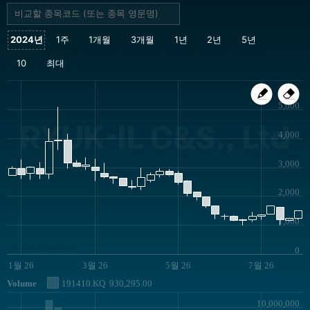
5,000
RYUK-IL C&S., Ltd
4,000
3,000
2,000
1,000
JS chart by amCharts
0
1월 26
3월 26
5월 26
7월 26
Volume
191410.KQ
930,295.00
10,000,000