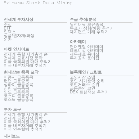
Extreme Stock Data Mining
전세계 투자시장
수급 추적/분석
주식
워런버핏 보유종목
ETF
목표가 상향/하향 추적기
인덱스
헤지펀드 거래 추적기
상품/원자재/파생
외환
아카데미
펀더멘털 아카데미
마켓 인사이트
테크니컬 아카데미
전세계 통합 시가총액 순
재무제표 용어집
전세계 금융시장 등락
투자공식 용어집
미국 국회의원 매매 추적기
미국 내부자거래 추적기
최대상승 종목 포착
블록체인 / 크립토
미증시 급등종목
코인시장 스냅
런던 급등종목
코인 시가총액 순위
상하이 급등종목
코인거래소 순위
심천 급등종목
급등중인 코인
인도 급등종목
DEX 트랜잭션 추적기
코스피 급등종목
코스닥 급등종목
투자 도구
전세계 통합 시가총액 순
전세계 금융시장 등락
미국 국회의원 매매 추적기
미국 내부자거래 추적기
미국 인수합병 추적기
대시보드