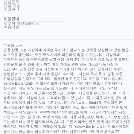
관심종목
관심 기능
계정관리
이용안내
브로커 마켓플레이스
이용약관
** 위험 고지
금융 상품 또는 가상화폐 거래는 투자액의 일부 또는 전체를 상실할 수 있는 높은
리스크를 동반하며, 모든 투자자에게 적합하지 않을 수 있습니다. 가상화폐
가격은 변동성이 극단적으로 높고 금융, 규제 또는 정치적 이벤트 등 외부 요인의
영향을 받을 수 있습니다. 특히 마진 거래로 인해 금융 리스크가 높아질 수
있습니다. 금융 상품 또는 가상화폐 거래를 시작하기에 앞서 금융시장 거래와
관련된 리스크 및 비용에 대해 완전히 숙지하고, 자신의 투자 목표, 경험 수준,
위험성향을 신중하게 고려하며, 필요한 경우 전문가의 조언을 구해야 합니다.
Yellow Big Bright는 본 웹사이트에서 제공되는 데이터가 반드시 정확하거나
실시간이 아닐 수 있다는 점을 알려 드립니다. 주식왕의 데이터 및 가격은
시장이나 거래소가 아닌 투자전문기관으로부터 제공받을 수도 있으므로, 가격이
정확하지 않고 시장의 실제 가격과 다를 수 있습니다. 즉, 가격은 지표일 뿐이며
거래 목적에 적합하지 않을 수도 있습니다. Yellow Big Bright 및 주식왕은 본
웹사이트상 정보에 의존한 거래에서 발생한 손실 또는 피해에 대해 어떠한 법적
책임도 지지 않습니다. Yellow Big Bright 및/또는 데이터 제공자의 명시적 사전
서면 허가 없이 본 웹사이트에 기재된 데이터를 사용, 저장, 복제, 표시, 수정, 송신
또는 배포하는 것은 금지되어 있습니다. 모든 지적재산권은 본 웹사이트에 기재된
데이터의 제공자 및/또는 거래소에 있습니다. Yellow Big Bright 는 본 웹사이트에
표시되는 광고 또는 광고주와 사용자 간의 상호작용에 기반해 광고주로부터