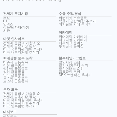
전세계 투자시장
수급 추적/분석
주식
워런버핏 보유종목
ETF
목표가 상향/하향 추적기
인덱스
헤지펀드 거래 추적기
상품/원자재/파생
외환
아카데미
펀더멘털 아카데미
마켓 인사이트
테크니컬 아카데미
전세계 통합 시가총액 순
재무제표 용어집
전세계 금융시장 등락
투자공식 용어집
미국 국회의원 매매 추적기
미국 내부자거래 추적기
최대상승 종목 포착
블록체인 / 크립토
미증시 급등종목
코인시장 스냅
런던 급등종목
코인 시가총액 순위
상하이 급등종목
코인거래소 순위
심천 급등종목
급등중인 코인
인도 급등종목
DEX 트랜잭션 추적기
코스피 급등종목
코스닥 급등종목
투자 도구
전세계 통합 시가총액 순
전세계 금융시장 등락
미국 국회의원 매매 추적기
미국 내부자거래 추적기
미국 인수합병 추적기
대시보드
관심종목