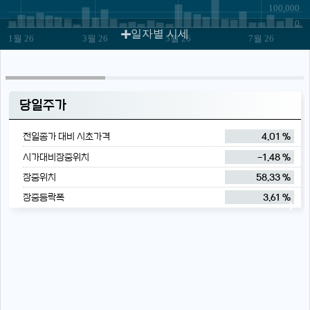
100,000
JS chart by amCharts
0
일자별 시세
1월 26
3월 26
5월 26
7월 26
당일주가
전일종가 대비 시초가격
4.01 %
시가대비장중위치
-1.48 %
장중위치
58.33 %
장중등락폭
3.61 %