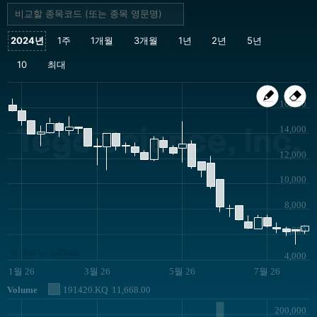
16,000
Tego Science, Inc.
14,000
12,000
10,000
8,000
6,000
JS chart by amCharts
4,000
1월 26
3월 26
5월 26
7월 26
Volume
191420.KQ
11,668.00
200,000