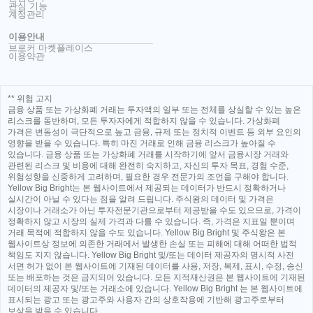
관심 기능
계정관리
이용안내
브로커 마켓플레이스
이용약관
** 위험 고지
금융 상품 또는 가상화폐 거래는 투자액의 일부 또는 전체를 상실할 수 있는 높은
리스크를 동반하며, 모든 투자자에게 적합하지 않을 수 있습니다. 가상화폐
가격은 변동성이 극단적으로 높고 금융, 규제 또는 정치적 이벤트 등 외부 요인의
영향을 받을 수 있습니다. 특히 마진 거래로 인해 금융 리스크가 높아질 수
있습니다. 금융 상품 또는 가상화폐 거래를 시작하기에 앞서 금융시장 거래와
관련된 리스크 및 비용에 대해 완전히 숙지하고, 자신의 투자 목표, 경험 수준,
위험성향을 신중하게 고려하며, 필요한 경우 전문가의 조언을 구해야 합니다.
Yellow Big Bright는 본 웹사이트에서 제공되는 데이터가 반드시 정확하거나
실시간이 아닐 수 있다는 점을 알려 드립니다. 주식왕의 데이터 및 가격은
시장이나 거래소가 아닌 투자전문기관으로부터 제공받을 수도 있으므로, 가격이
정확하지 않고 시장의 실제 가격과 다를 수 있습니다. 즉, 가격은 지표일 뿐이며
거래 목적에 적합하지 않을 수도 있습니다. Yellow Big Bright 및 주식왕은 본
웹사이트상 정보에 의존한 거래에서 발생한 손실 또는 피해에 대해 어떠한 법적
책임도 지지 않습니다. Yellow Big Bright 및/또는 데이터 제공자의 명시적 사전
서면 허가 없이 본 웹사이트에 기재된 데이터를 사용, 저장, 복제, 표시, 수정, 송신
또는 배포하는 것은 금지되어 있습니다. 모든 지적재산권은 본 웹사이트에 기재된
데이터의 제공자 및/또는 거래소에 있습니다. Yellow Big Bright 는 본 웹사이트에
표시되는 광고 또는 광고주와 사용자 간의 상호작용에 기반해 광고주로부터
보상을 받을 수 있습니다.