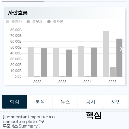
자산흐름
총자산
총부채
총자본
핵심
분석
뉴스
공시
사업
핵심
[jsoncontentimporterpro
nameoftemplate="구
루포커스 Summary"]