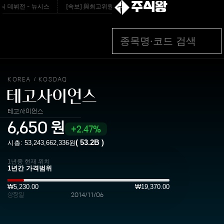
주식왕
 데뷔전 - 뉴시스
[속보] 與최고위원 강원·TK경선…최민희·박선원·서미화·한민수
KOREA
KOSDAQ
/
테고사이언스
테고사이언스
6,650
원
2.47%
(
53.2B
)
시총:
53,243,662,336
원
1년중 현재 위치
₩5,230.00
₩19,370.00
상장일
2014/11/06