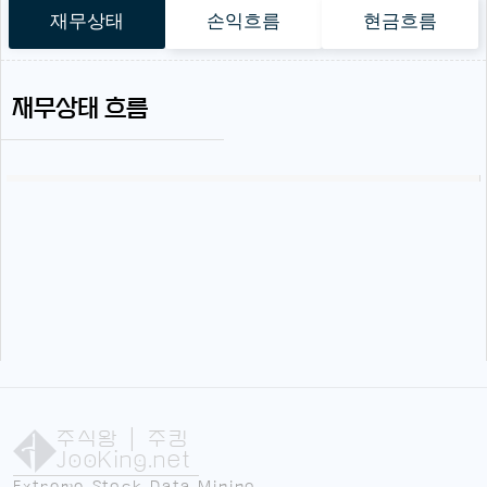
재무상태
손익흐름
현금흐름
재무상태 흐름
주식왕
| 주킹
JooKing.net
Extreme Stock Data Mining