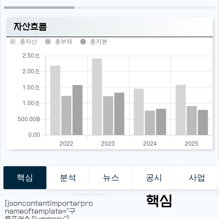
자산흐름
총자산
총부채
총자본
핵심
분석
뉴스
공시
사업
핵심
[jsoncontentimporterpro
nameoftemplate="구