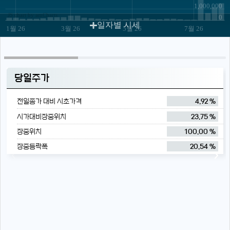
1,000,000
JS chart by amCharts
0
일자별 시세
1월 26
3월 26
5월 26
7월 26
당일주가
전일종가 대비 시초가격
4.92 %
시가대비장중위치
23.75 %
장중위치
100.00 %
장중등락폭
20.54 %