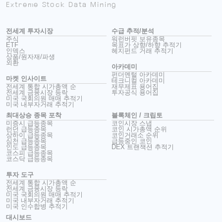
Extreme Stock Data Mining
전세계 투자시장
수급 추적/분석
주식
워런버핏 보유종목
ETF
목표가 상향/하향 추적기
인덱스
헤지펀드 거래 추적기
상품/원자재/파생
외환
아카데미
펀더멘털 아카데미
마켓 인사이트
테크니컬 아카데미
전세계 통합 시가총액 순
재무제표 용어집
전세계 금융시장 등락
투자공식 용어집
미국 국회의원 매매 추적기
미국 내부자거래 추적기
최대상승 종목 포착
블록체인 / 크립토
미증시 급등종목
코인시장 스냅
런던 급등종목
코인 시가총액 순위
상하이 급등종목
코인거래소 순위
심천 급등종목
급등중인 코인
인도 급등종목
DEX 트랜잭션 추적기
코스피 급등종목
코스닥 급등종목
투자 도구
전세계 통합 시가총액 순
전세계 금융시장 등락
미국 국회의원 매매 추적기
미국 내부자거래 추적기
미국 인수합병 추적기
대시보드