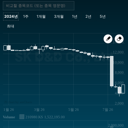
14,000
SK D&D Co., Ltd
12,000
10,000
8,000
6,000
4,000
JS chart by amCharts
2,000
1월 26
3월 26
5월 26
7월 26
Volume
210980.KS
1,522,195.00
2,000,000