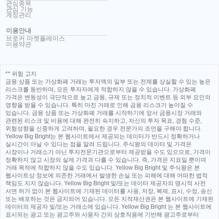
관심종목
관심 기능
계정관리
이용안내
브로커 마켓플레이스
이용약관
** 위험 고지
금융 상품 또는 가상화폐 거래는 투자액의 일부 또는 전체를 상실할 수 있는 높은
리스크를 동반하며, 모든 투자자에게 적합하지 않을 수 있습니다. 가상화폐
가격은 변동성이 극단적으로 높고 금융, 규제 또는 정치적 이벤트 등 외부 요인의
영향을 받을 수 있습니다. 특히 마진 거래로 인해 금융 리스크가 높아질 수
있습니다. 금융 상품 또는 가상화폐 거래를 시작하기에 앞서 금융시장 거래와
관련된 리스크 및 비용에 대해 완전히 숙지하고, 자신의 투자 목표, 경험 수준,
위험성향을 신중하게 고려하며, 필요한 경우 전문가의 조언을 구해야 합니다.
Yellow Big Bright는 본 웹사이트에서 제공되는 데이터가 반드시 정확하거나
실시간이 아닐 수 있다는 점을 알려 드립니다. 주식왕의 데이터 및 가격은
시장이나 거래소가 아닌 투자전문기관으로부터 제공받을 수도 있으므로, 가격이
정확하지 않고 시장의 실제 가격과 다를 수 있습니다. 즉, 가격은 지표일 뿐이며
거래 목적에 적합하지 않을 수도 있습니다. Yellow Big Bright 및 주식왕은 본
웹사이트상 정보에 의존한 거래에서 발생한 손실 또는 피해에 대해 어떠한 법적
책임도 지지 않습니다. Yellow Big Bright 및/또는 데이터 제공자의 명시적 사전
서면 허가 없이 본 웹사이트에 기재된 데이터를 사용, 저장, 복제, 표시, 수정, 송신
또는 배포하는 것은 금지되어 있습니다. 모든 지적재산권은 본 웹사이트에 기재된
데이터의 제공자 및/또는 거래소에 있습니다. Yellow Big Bright 는 본 웹사이트에
표시되는 광고 또는 광고주와 사용자 간의 상호작용에 기반해 광고주로부터