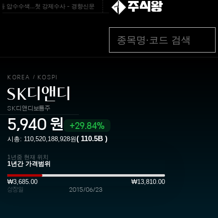
주식왕
등 압수수색…첫 강제수사 - 경향신문
[속보] 경찰, ‘홍명보 선임 논란’ 대한축구협회
KOREA
KOSPI
/
SK디앤디
SK디앤디보통주
5,940
원
29.84%
(
110.5B
)
시총:
110,520,188,928
원
1년중 현재 위치
₩3,685.00
₩13,810.00
상장일
2015/06/23