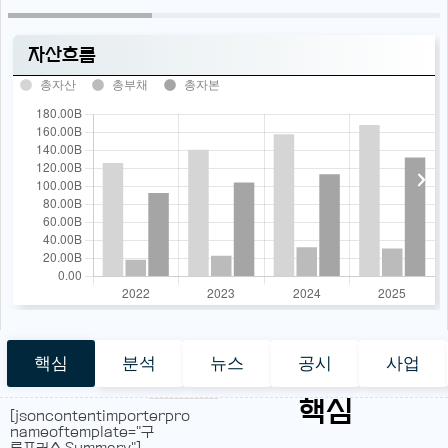
자산흐름
총자산
총부채
총자본
핵심
분석
뉴스
공시
사업
핵심
[jsoncontentimporterpro
nameoftemplate="구