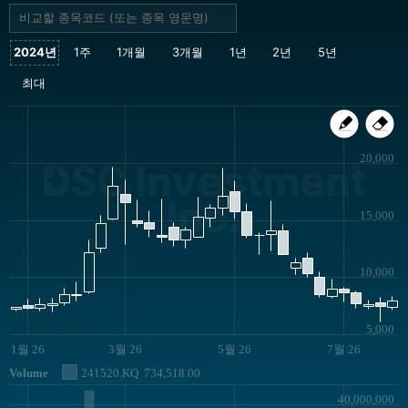
20,000
DSC Investment
Inc.
15,000
10,000
JS chart by amCharts
5,000
1월 26
3월 26
5월 26
7월 26
Volume
241520.KQ
734,518.00
40,000,000