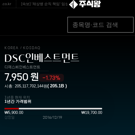
주식왕
o.kr
[속보] '채상병 순직 책임' 임성근 전 사단장 2심서도 징역 3년 - 파이낸셜
KOREA
KOSDAQ
/
DSC인베스트먼트
디에스씨인베스트먼트
7,950
원
-1.73%
(
205.1B
)
시총:
205,117,702,144
원
1년중 현재 위치
₩5,900.00
₩19,700.00
상장일
2016/12/19