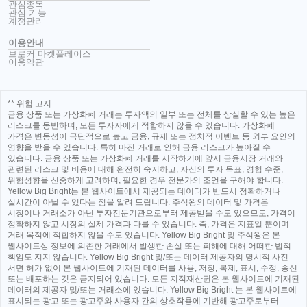
관심종목
관심 기능
계정관리
이용안내
브로커 마켓플레이스
이용약관
** 위험 고지
금융 상품 또는 가상화폐 거래는 투자액의 일부 또는 전체를 상실할 수 있는 높은
리스크를 동반하며, 모든 투자자에게 적합하지 않을 수 있습니다. 가상화폐
가격은 변동성이 극단적으로 높고 금융, 규제 또는 정치적 이벤트 등 외부 요인의
영향을 받을 수 있습니다. 특히 마진 거래로 인해 금융 리스크가 높아질 수
있습니다. 금융 상품 또는 가상화폐 거래를 시작하기에 앞서 금융시장 거래와
관련된 리스크 및 비용에 대해 완전히 숙지하고, 자신의 투자 목표, 경험 수준,
위험성향을 신중하게 고려하며, 필요한 경우 전문가의 조언을 구해야 합니다.
Yellow Big Bright는 본 웹사이트에서 제공되는 데이터가 반드시 정확하거나
실시간이 아닐 수 있다는 점을 알려 드립니다. 주식왕의 데이터 및 가격은
시장이나 거래소가 아닌 투자전문기관으로부터 제공받을 수도 있으므로, 가격이
정확하지 않고 시장의 실제 가격과 다를 수 있습니다. 즉, 가격은 지표일 뿐이며
거래 목적에 적합하지 않을 수도 있습니다. Yellow Big Bright 및 주식왕은 본
웹사이트상 정보에 의존한 거래에서 발생한 손실 또는 피해에 대해 어떠한 법적
책임도 지지 않습니다. Yellow Big Bright 및/또는 데이터 제공자의 명시적 사전
서면 허가 없이 본 웹사이트에 기재된 데이터를 사용, 저장, 복제, 표시, 수정, 송신
또는 배포하는 것은 금지되어 있습니다. 모든 지적재산권은 본 웹사이트에 기재된
데이터의 제공자 및/또는 거래소에 있습니다. Yellow Big Bright 는 본 웹사이트에
표시되는 광고 또는 광고주와 사용자 간의 상호작용에 기반해 광고주로부터