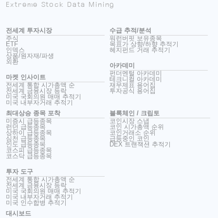
Extreme Stock Data Mining
전세계 투자시장
수급 추적/분석
주식
워런버핏 보유종목
ETF
목표가 상향/하향 추적기
인덱스
헤지펀드 거래 추적기
상품/원자재/파생
외환
아카데미
펀더멘털 아카데미
마켓 인사이트
테크니컬 아카데미
전세계 통합 시가총액 순
재무제표 용어집
전세계 금융시장 등락
투자공식 용어집
미국 국회의원 매매 추적기
미국 내부자거래 추적기
최대상승 종목 포착
블록체인 / 크립토
미증시 급등종목
코인시장 스냅
런던 급등종목
코인 시가총액 순위
상하이 급등종목
코인거래소 순위
심천 급등종목
급등중인 코인
인도 급등종목
DEX 트랜잭션 추적기
코스피 급등종목
코스닥 급등종목
투자 도구
전세계 통합 시가총액 순
전세계 금융시장 등락
미국 국회의원 매매 추적기
미국 내부자거래 추적기
미국 인수합병 추적기
대시보드