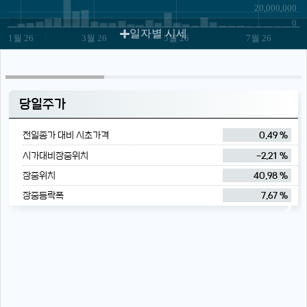
20,000,000
JS chart by amCharts
0
일자별 시세
1월 26
3월 26
5월 26
7월 26
당일주가
전일종가 대비 시초가격
0.49 %
시가대비장중위치
-2.21 %
장중위치
40.98 %
장중등락폭
7.67 %