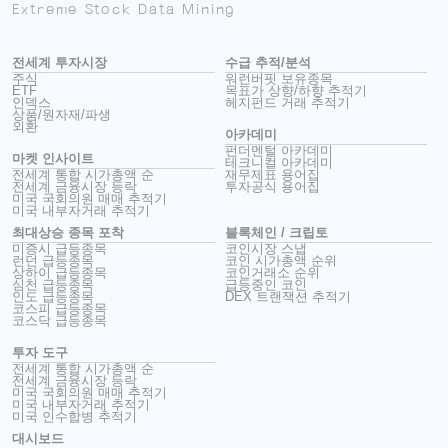
Extreme Stock Data Mining
전세계 투자시장
수급 추적/분석
주식
워런버핏 보유종목
ETF
목표가 상향/하향 추적기
인덱스
헤지펀드 거래 추적기
상품/원자재/파생
외환
아카데미
펀더멘털 아카데미
마켓 인사이트
테크니컬 아카데미
전세계 통합 시가총액 순
재무제표 용어집
전세계 금융시장 등락
투자공식 용어집
미국 국회의원 매매 추적기
미국 내부자거래 추적기
최대상승 종목 포착
블록체인 / 크립토
미증시 급등종목
코인시장 스냅
런던 급등종목
코인 시가총액 순위
상하이 급등종목
코인거래소 순위
심천 급등종목
급등중인 코인
인도 급등종목
DEX 트랜잭션 추적기
코스피 급등종목
코스닥 급등종목
투자 도구
전세계 통합 시가총액 순
전세계 금융시장 등락
미국 국회의원 매매 추적기
미국 내부자거래 추적기
미국 인수합병 추적기
대시보드