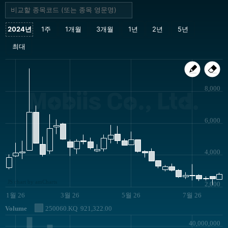
8,000
Mobiis Co., Ltd.
6,000
4,000
JS chart by amCharts
2,000
1월 26
3월 26
5월 26
7월 26
Volume
250060.KQ
921,322.00
40,000,000