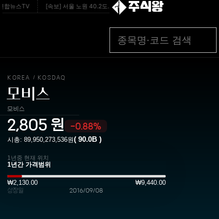
주식왕
 연합뉴스TV
[속보] 서울 노원 40.2도‥올여름 서울 최고 기온 경신 - MBC 뉴스
KOREA
KOSDAQ
/
모비스
모비스
2,805
원
-0.88%
(
90.0B
)
시총:
89,950,273,536
원
1년중 현재 위치
₩2,130.00
₩9,440.00
상장일
2016/09/08