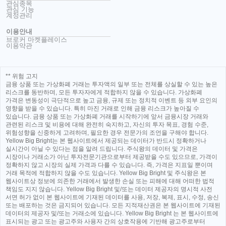
관심종목
관심 기능
계정관리
이용안내
브로커 마켓플레이스
이용약관
** 위험 고지
금융 상품 또는 가상화폐 거래는 투자액의 일부 또는 전체를 상실할 수 있는 높은
리스크를 동반하며, 모든 투자자에게 적합하지 않을 수 있습니다. 가상화폐
가격은 변동성이 극단적으로 높고 금융, 규제 또는 정치적 이벤트 등 외부 요인의
영향을 받을 수 있습니다. 특히 마진 거래로 인해 금융 리스크가 높아질 수
있습니다. 금융 상품 또는 가상화폐 거래를 시작하기에 앞서 금융시장 거래와
관련된 리스크 및 비용에 대해 완전히 숙지하고, 자신의 투자 목표, 경험 수준,
위험성향을 신중하게 고려하며, 필요한 경우 전문가의 조언을 구해야 합니다.
Yellow Big Bright는 본 웹사이트에서 제공되는 데이터가 반드시 정확하거나
실시간이 아닐 수 있다는 점을 알려 드립니다. 주식왕의 데이터 및 가격은
시장이나 거래소가 아닌 투자전문기관으로부터 제공받을 수도 있으므로, 가격이
정확하지 않고 시장의 실제 가격과 다를 수 있습니다. 즉, 가격은 지표일 뿐이며
거래 목적에 적합하지 않을 수도 있습니다. Yellow Big Bright 및 주식왕은 본
웹사이트상 정보에 의존한 거래에서 발생한 손실 또는 피해에 대해 어떠한 법적
책임도 지지 않습니다. Yellow Big Bright 및/또는 데이터 제공자의 명시적 사전
서면 허가 없이 본 웹사이트에 기재된 데이터를 사용, 저장, 복제, 표시, 수정, 송신
또는 배포하는 것은 금지되어 있습니다. 모든 지적재산권은 본 웹사이트에 기재된
데이터의 제공자 및/또는 거래소에 있습니다. Yellow Big Bright 는 본 웹사이트에
표시되는 광고 또는 광고주와 사용자 간의 상호작용에 기반해 광고주로부터