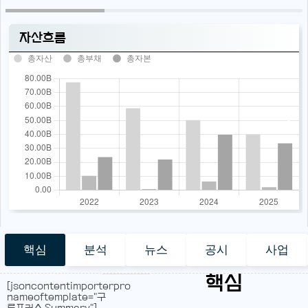
자산흐름
총자산
총부채
총자본
핵심
분석
뉴스
공시
사업
핵심
[jsoncontentimporterpro
nameoftemplate="구