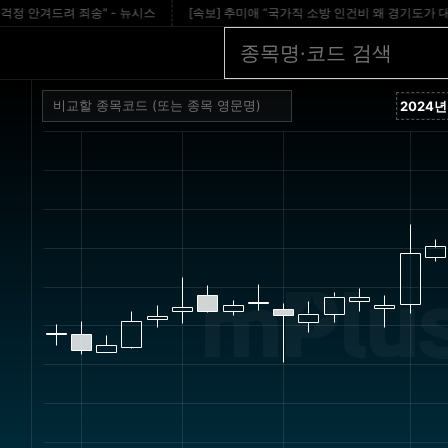
안겨드려 죄송" - 뉴시스
[속보] 추미애 “국가직 소방 인건비 왜 경기도가 대납?…개혁 
mPlus