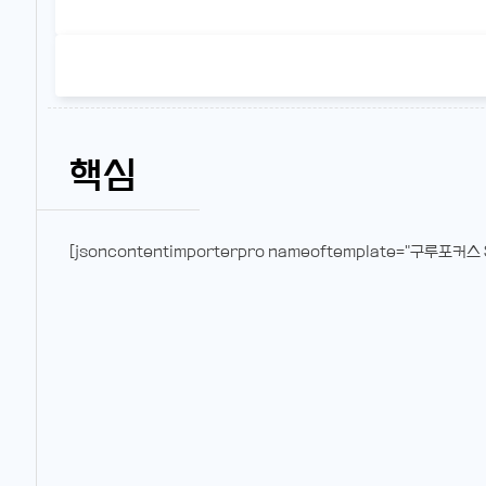
핵심
[jsoncontentimporterpro nameoftemplate="구루포커스 