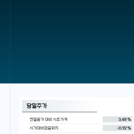
당일주가
전일종가 대비 시초가격
3.48 %
시가대비장중위치
-0.92 %