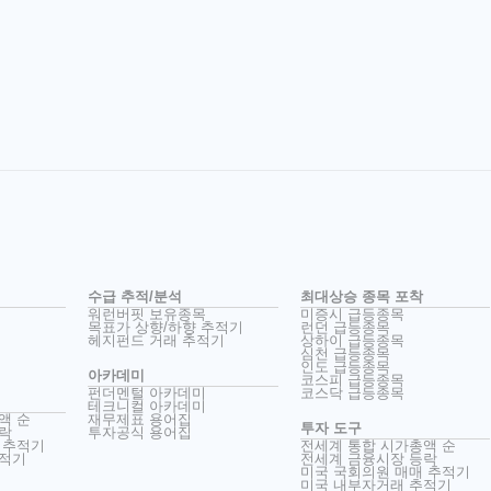
수급 추적/분석
최대상승 종목 포착
워런버핏 보유종목
미증시 급등종목
목표가 상향/하향 추적기
런던 급등종목
헤지펀드 거래 추적기
상하이 급등종목
심천 급등종목
인도 급등종목
아카데미
코스피 급등종목
펀더멘털 아카데미
코스닥 급등종목
테크니컬 아카데미
액 순
재무제표 용어집
투자 도구
락
투자공식 용어집
 추적기
전세계 통합 시가총액 순
추적기
전세계 금융시장 등락
미국 국회의원 매매 추적기
미국 내부자거래 추적기