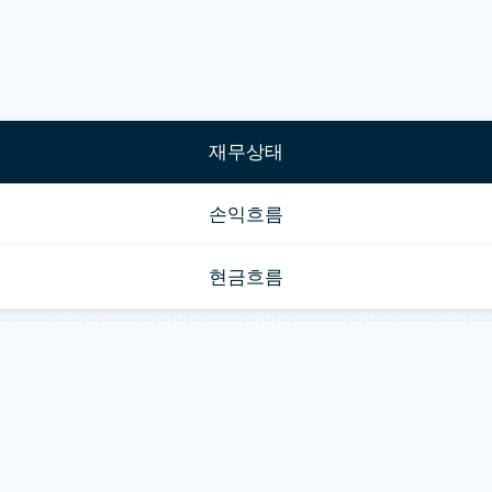
재무상태
손익흐름
현금흐름