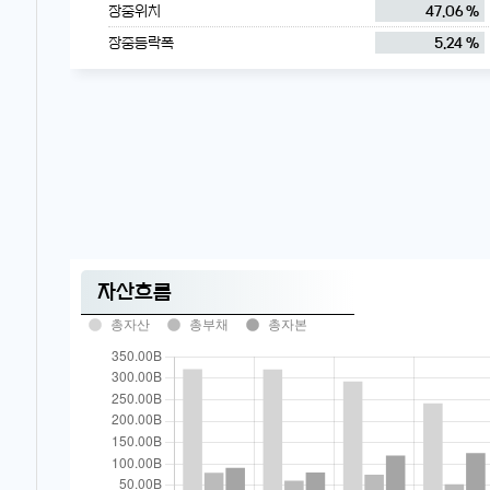
장중위치
47.06 %
장중등락폭
5.24 %
자산흐름
총자산
총부채
총자본