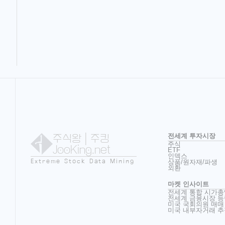
주식왕
| 주킹
전세계 투자시장
주식
JooKing.net
ETF
인덱스
Extreme Stock Data Mining
상품/원자재/파생
외환
마켓 인사이트
전세계 통합 시가총
전세계 금융시장 등
미국 국회의원 매매
미국 내부자거래 