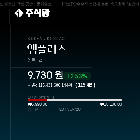
정난’ 책임 공방 - 문화일보
[속보]'압수수색·성접대 논란' 축구협회 "실망과 걱정 
주식왕
KOREA
KOSDAQ
/
엠플러스
엠플러스
9,730
원
2.53%
(
115.4B
)
시총:
115,431,686,144
원
1년중 현재 위치
₩6,990.00
₩20,100.00
상장일
2017/09/20