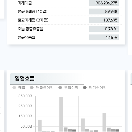
거래대금
906,236,275
평균거래량 (10일)
89,948
평균거래량 (3개월)
137,695
오늘 장중유통율
0.78 %
평균유통율
1.16 %
영업흐름
매출
매출총이익
영업이익
당기순이익