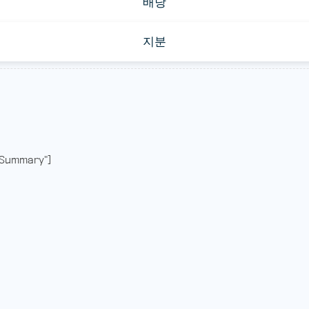
배당
지분
Summary"]