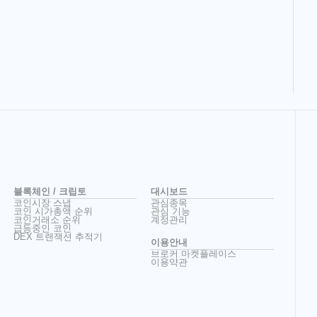
블록체인 / 크립토
대시보드
코인시장 스냅
관심종목
코인 시가총액 순위
관심 기능
코인거래소 순위
계정관리
급등중인 코인
DEX 트랜잭션 추적기
이용안내
브로커 마켓플레이스
이용약관