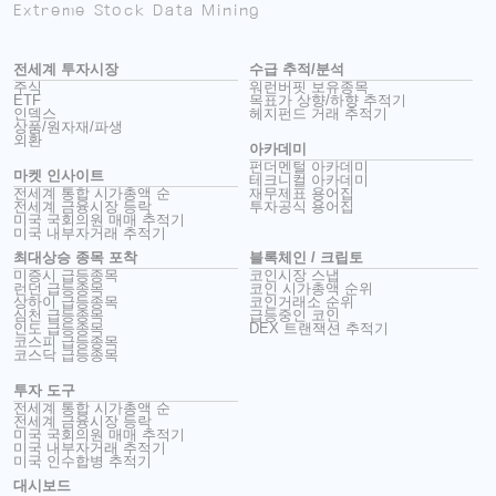
Extreme Stock Data Mining
전세계 투자시장
수급 추적/분석
주식
워런버핏 보유종목
ETF
목표가 상향/하향 추적기
인덱스
헤지펀드 거래 추적기
상품/원자재/파생
외환
아카데미
펀더멘털 아카데미
마켓 인사이트
테크니컬 아카데미
전세계 통합 시가총액 순
재무제표 용어집
전세계 금융시장 등락
투자공식 용어집
미국 국회의원 매매 추적기
미국 내부자거래 추적기
최대상승 종목 포착
블록체인 / 크립토
미증시 급등종목
코인시장 스냅
런던 급등종목
코인 시가총액 순위
상하이 급등종목
코인거래소 순위
심천 급등종목
급등중인 코인
인도 급등종목
DEX 트랜잭션 추적기
코스피 급등종목
코스닥 급등종목
투자 도구
전세계 통합 시가총액 순
전세계 금융시장 등락
미국 국회의원 매매 추적기
미국 내부자거래 추적기
미국 인수합병 추적기
대시보드