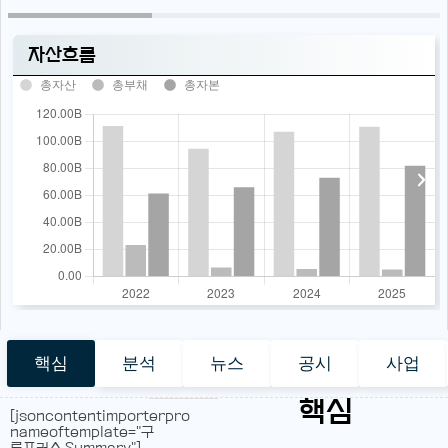
자산흐름
총자산
총부채
총자본
핵심
분석
뉴스
공시
사업
핵심
[jsoncontentimporterpro
nameoftemplate="구