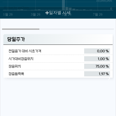
10,000,000
JS chart by amCharts
0
일자별 시세
1월 26
3월 26
5월 26
7월 26
당일주가
전일종가 대비 시초가격
0.00 %
시가대비장중위치
1.00 %
장중위치
75.00 %
장중등락폭
1.97 %