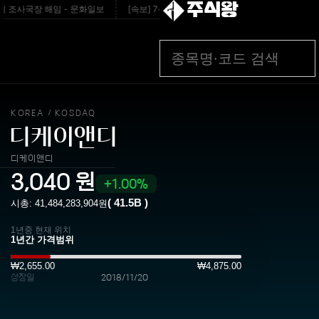
주식왕
 조사국장 해임 - 문화일보
[속보] 7~9일 프로야구 3연전도 폭염 취소…11일 재개
KOREA
KOSDAQ
/
디케이앤디
디케이앤디
3,040
원
1.00%
(
41.5B
)
시총:
41,484,283,904
원
1년중 현재 위치
₩2,655.00
₩4,875.00
상장일
2018/11/20