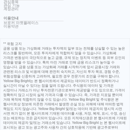
관심종목
관심 기능
계정관리
이용안내
브로커 마켓플레이스
이용약관
** 위험 고지
금융 상품 또는 가상화폐 거래는 투자액의 일부 또는 전체를 상실할 수 있는 높은
리스크를 동반하며, 모든 투자자에게 적합하지 않을 수 있습니다. 가상화폐
가격은 변동성이 극단적으로 높고 금융, 규제 또는 정치적 이벤트 등 외부 요인의
영향을 받을 수 있습니다. 특히 마진 거래로 인해 금융 리스크가 높아질 수
있습니다. 금융 상품 또는 가상화폐 거래를 시작하기에 앞서 금융시장 거래와
관련된 리스크 및 비용에 대해 완전히 숙지하고, 자신의 투자 목표, 경험 수준,
위험성향을 신중하게 고려하며, 필요한 경우 전문가의 조언을 구해야 합니다.
Yellow Big Bright는 본 웹사이트에서 제공되는 데이터가 반드시 정확하거나
실시간이 아닐 수 있다는 점을 알려 드립니다. 주식왕의 데이터 및 가격은
시장이나 거래소가 아닌 투자전문기관으로부터 제공받을 수도 있으므로, 가격이
정확하지 않고 시장의 실제 가격과 다를 수 있습니다. 즉, 가격은 지표일 뿐이며
거래 목적에 적합하지 않을 수도 있습니다. Yellow Big Bright 및 주식왕은 본
웹사이트상 정보에 의존한 거래에서 발생한 손실 또는 피해에 대해 어떠한 법적
책임도 지지 않습니다. Yellow Big Bright 및/또는 데이터 제공자의 명시적 사전
서면 허가 없이 본 웹사이트에 기재된 데이터를 사용, 저장, 복제, 표시, 수정, 송신
또는 배포하는 것은 금지되어 있습니다. 모든 지적재산권은 본 웹사이트에 기재된
데이터의 제공자 및/또는 거래소에 있습니다. Yellow Big Bright 는 본 웹사이트에
표시되는 광고 또는 광고주와 사용자 간의 상호작용에 기반해 광고주로부터