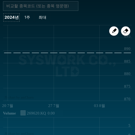
895
890
SYSWORK CO.,
885
LTD
880
875
JS chart by amCharts
870
20 7월
27 7월
03 8월
Volume
269620.KQ
0.00
5
JS chart by amCharts
0