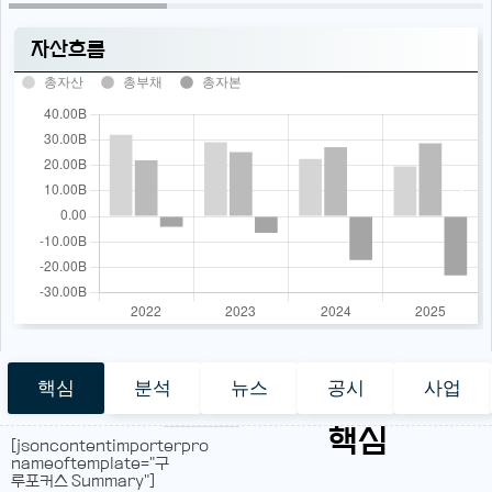
자산흐름
총자산
총부채
총자본
핵심
분석
뉴스
공시
사업
핵심
[jsoncontentimporterpro
nameoftemplate="구
루포커스 Summary"]