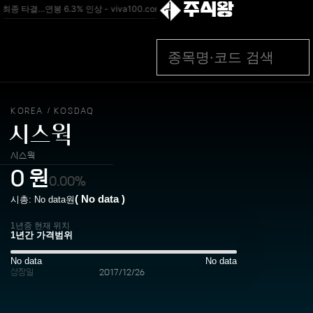
주식왕
타결…연봉 6.3% 인상 - viva100.com
[속보] 카카오 노사 올해 임금협약 최종 타
KOREA
KOSDAQ
/
시스웍
시스웍
0
원
0.00%
(
No data
)
시총:
No data
원
1년중 현재 위치
No data
No data
상장일
2017/12/26