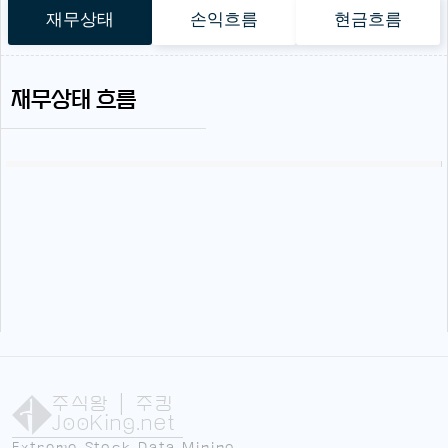
재무상태
손익흐름
현금흐름
재무상태 흐름
주식왕
| 주킹
JooKing.net
Extreme Stock Data Mining