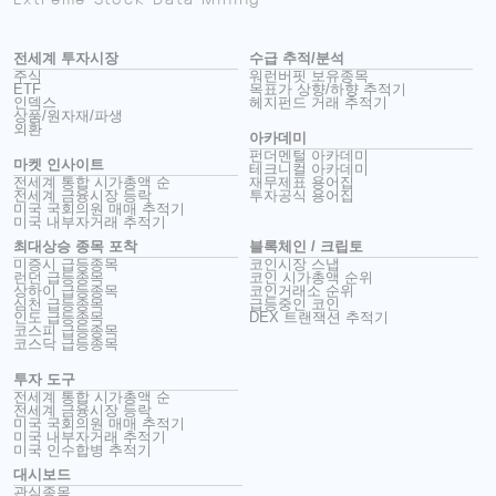
전세계 투자시장
수급 추적/분석
주식
워런버핏 보유종목
ETF
목표가 상향/하향 추적기
인덱스
헤지펀드 거래 추적기
상품/원자재/파생
외환
아카데미
펀더멘털 아카데미
마켓 인사이트
테크니컬 아카데미
전세계 통합 시가총액 순
재무제표 용어집
전세계 금융시장 등락
투자공식 용어집
미국 국회의원 매매 추적기
미국 내부자거래 추적기
최대상승 종목 포착
블록체인 / 크립토
미증시 급등종목
코인시장 스냅
런던 급등종목
코인 시가총액 순위
상하이 급등종목
코인거래소 순위
심천 급등종목
급등중인 코인
인도 급등종목
DEX 트랜잭션 추적기
코스피 급등종목
코스닥 급등종목
투자 도구
전세계 통합 시가총액 순
전세계 금융시장 등락
미국 국회의원 매매 추적기
미국 내부자거래 추적기
미국 인수합병 추적기
대시보드
관심종목