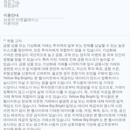
관심 기능
계정관리
이용안내
브로커 마켓플레이스
이용약관
** 위험 고지
금융 상품 또는 가상화폐 거래는 투자액의 일부 또는 전체를 상실할 수 있는 높은
리스크를 동반하며, 모든 투자자에게 적합하지 않을 수 있습니다. 가상화폐
가격은 변동성이 극단적으로 높고 금융, 규제 또는 정치적 이벤트 등 외부 요인의
영향을 받을 수 있습니다. 특히 마진 거래로 인해 금융 리스크가 높아질 수
있습니다. 금융 상품 또는 가상화폐 거래를 시작하기에 앞서 금융시장 거래와
관련된 리스크 및 비용에 대해 완전히 숙지하고, 자신의 투자 목표, 경험 수준,
위험성향을 신중하게 고려하며, 필요한 경우 전문가의 조언을 구해야 합니다.
Yellow Big Bright는 본 웹사이트에서 제공되는 데이터가 반드시 정확하거나
실시간이 아닐 수 있다는 점을 알려 드립니다. 주식왕의 데이터 및 가격은
시장이나 거래소가 아닌 투자전문기관으로부터 제공받을 수도 있으므로, 가격이
정확하지 않고 시장의 실제 가격과 다를 수 있습니다. 즉, 가격은 지표일 뿐이며
거래 목적에 적합하지 않을 수도 있습니다. Yellow Big Bright 및 주식왕은 본
웹사이트상 정보에 의존한 거래에서 발생한 손실 또는 피해에 대해 어떠한 법적
책임도 지지 않습니다. Yellow Big Bright 및/또는 데이터 제공자의 명시적 사전
서면 허가 없이 본 웹사이트에 기재된 데이터를 사용, 저장, 복제, 표시, 수정, 송신
또는 배포하는 것은 금지되어 있습니다. 모든 지적재산권은 본 웹사이트에 기재된
데이터의 제공자 및/또는 거래소에 있습니다. Yellow Big Bright 는 본 웹사이트에
표시되는 광고 또는 광고주와 사용자 간의 상호작용에 기반해 광고주로부터
보상을 받을 수 있습니다.