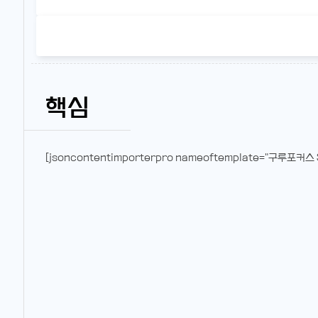
핵심
[jsoncontentimporterpro nameoftemplate="구루포커스 