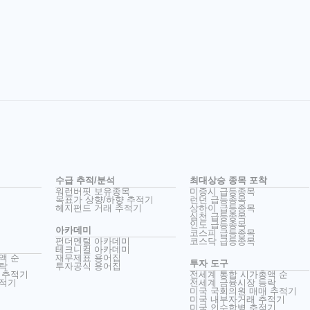
수급 추적/분석
최대상승 종목 포착
워런버핏 보유종목
미증시 급등종목
목표가 상향/하향 추적기
런던 급등종목
헤지펀드 거래 추적기
상하이 급등종목
심천 급등종목
인도 급등종목
아카데미
코스피 급등종목
펀더멘털 아카데미
코스닥 급등종목
테크니컬 아카데미
액 순
재무제표 용어집
투자 도구
락
투자공식 용어집
 추적기
전세계 통합 시가총액 순
추적기
전세계 금융시장 등락
미국 국회의원 매매 추적기
미국 내부자거래 추적기
미국 인수합병 추적기