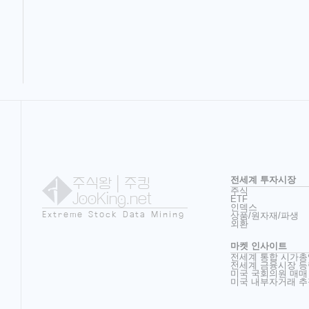
주식왕
| 주킹
전세계 투자시장
주식
JooKing.net
ETF
인덱스
Extreme Stock Data Mining
상품/원자재/파생
외환
마켓 인사이트
전세계 통합 시가총
전세계 금융시장 등
미국 국회의원 매매
미국 내부자거래 