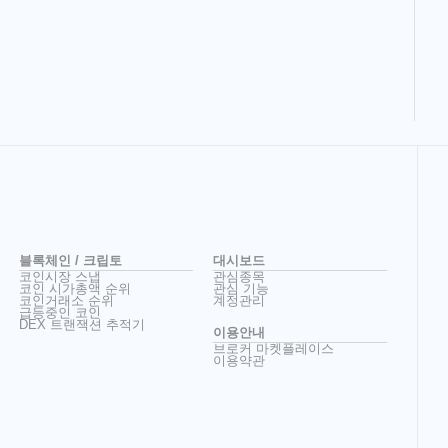
블록체인 / 크립토
대시보드
코인시장 스냅
관심종목
코인 시가총액 순위
관심 기능
코인거래소 순위
계정관리
급등중인 코인
DEX 트랜잭션 추적기
이용안내
브로커 마켓플레이스
이용약관