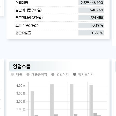
거래대금
2,629,446,400
평균거래량 (10일)
240,891
평균거래량 (3개월)
224,458
오늘 장중유통율
0.19 %
평균유통율
0.36 %
영업흐름
매출
매출총이익
영업이익
당기순이익