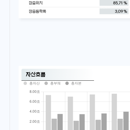
장중위치
85.71 %
장중등락폭
3.09 %
자산흐름
총자산
총부채
총자본