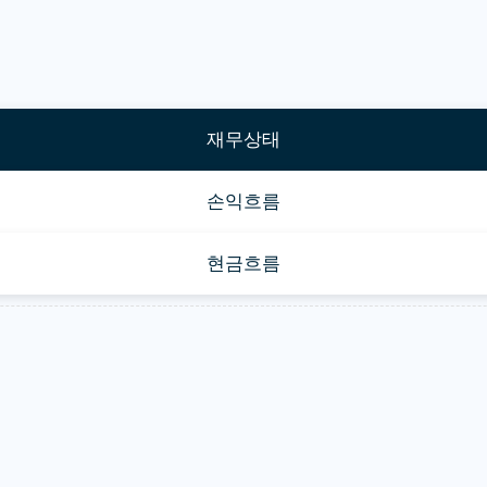
재무상태
손익흐름
현금흐름