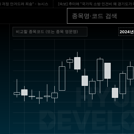
안겨드려 죄송" - 뉴시스
[속보] 추미애 “국가직 소방 인건비 왜 경기도가 대납?…개혁 
HYU
DEVEL