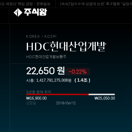
정난’ 책임 공방 - 문화일보
[속보]'압수수색·성접대 논란' 축구협회 "실망과 걱정 
주식왕
KOREA
KOSPI
/
HDC현대산업개발
HDC현대산업개발보통주
22,650
원
-0.22%
(
1.4조
)
시총:
1,417,791,275,008
원
1년중 현재 위치
₩16,900.00
₩25,050.00
상장일
2018/06/12