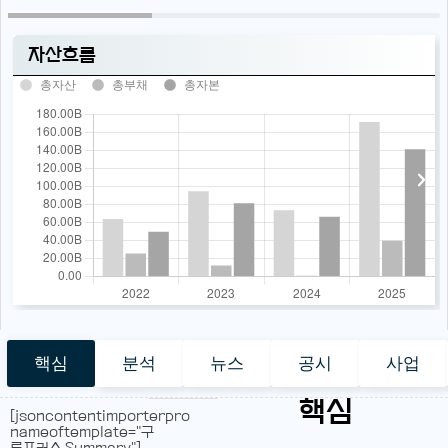
자산흐름
총자산
총부채
총자본
핵심
분석
뉴스
공시
사업
핵심
[jsoncontentimporterpro
nameoftemplate="구