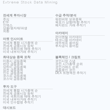
Extreme Stock Data Mining
전세계 투자시장
수급 추적/분석
주식
워런버핏 보유종목
ETF
목표가 상향/하향 추적기
인덱스
헤지펀드 거래 추적기
상품/원자재/파생
외환
아카데미
펀더멘털 아카데미
마켓 인사이트
테크니컬 아카데미
전세계 통합 시가총액 순
재무제표 용어집
전세계 금융시장 등락
투자공식 용어집
미국 국회의원 매매 추적기
미국 내부자거래 추적기
최대상승 종목 포착
블록체인 / 크립토
미증시 급등종목
코인시장 스냅
런던 급등종목
코인 시가총액 순위
상하이 급등종목
코인거래소 순위
심천 급등종목
급등중인 코인
인도 급등종목
DEX 트랜잭션 추적기
코스피 급등종목
코스닥 급등종목
투자 도구
전세계 통합 시가총액 순
전세계 금융시장 등락
미국 국회의원 매매 추적기
미국 내부자거래 추적기
미국 인수합병 추적기
대시보드