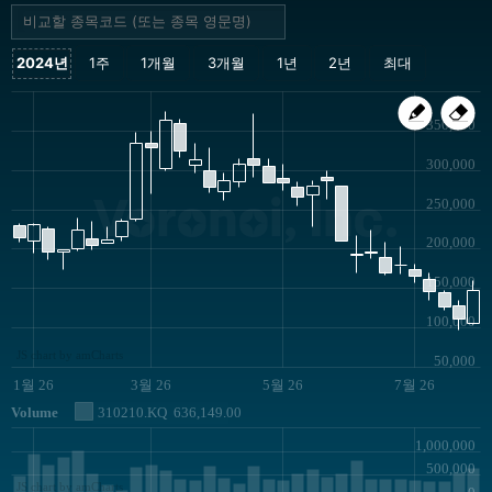
350,000
300,000
Voronoi, Inc.
250,000
200,000
150,000
100,000
JS chart by amCharts
50,000
1월 26
3월 26
5월 26
7월 26
Volume
310210.KQ
636,149.00
1,000,000
500,000
JS chart by amCharts
0