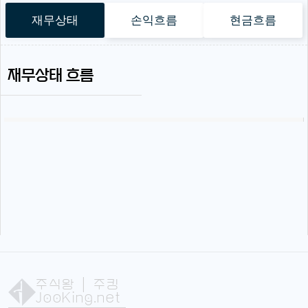
재무상태
손익흐름
현금흐름
재무상태 흐름
주식왕
| 주킹
JooKing.net