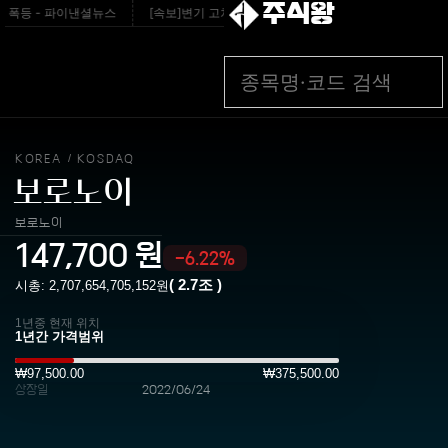
주식왕
 폭등 - 파이낸셜뉴스
[속보]변기 고쳐주던 70대 집주인 찌른 30대女 검거 - 문
KOREA
KOSDAQ
/
보로노이
보로노이
147,700
원
-6.22%
(
2.7조
)
시총:
2,707,654,705,152
원
1년중 현재 위치
₩97,500.00
₩375,500.00
상장일
2022/06/24