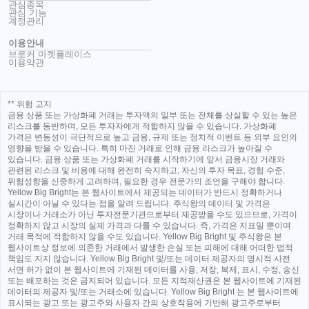
관심종목
관심 기능
계정관리
이용안내
브로커 마켓플레이스
이용약관
** 위험 고지
금융 상품 또는 가상화폐 거래는 투자액의 일부 또는 전체를 상실할 수 있는 높은
리스크를 동반하며, 모든 투자자에게 적합하지 않을 수 있습니다. 가상화폐
가격은 변동성이 극단적으로 높고 금융, 규제 또는 정치적 이벤트 등 외부 요인의
영향을 받을 수 있습니다. 특히 마진 거래로 인해 금융 리스크가 높아질 수
있습니다. 금융 상품 또는 가상화폐 거래를 시작하기에 앞서 금융시장 거래와
관련된 리스크 및 비용에 대해 완전히 숙지하고, 자신의 투자 목표, 경험 수준,
위험성향을 신중하게 고려하며, 필요한 경우 전문가의 조언을 구해야 합니다.
Yellow Big Bright는 본 웹사이트에서 제공되는 데이터가 반드시 정확하거나
실시간이 아닐 수 있다는 점을 알려 드립니다. 주식왕의 데이터 및 가격은
시장이나 거래소가 아닌 투자전문기관으로부터 제공받을 수도 있으므로, 가격이
정확하지 않고 시장의 실제 가격과 다를 수 있습니다. 즉, 가격은 지표일 뿐이며
거래 목적에 적합하지 않을 수도 있습니다. Yellow Big Bright 및 주식왕은 본
웹사이트상 정보에 의존한 거래에서 발생한 손실 또는 피해에 대해 어떠한 법적
책임도 지지 않습니다. Yellow Big Bright 및/또는 데이터 제공자의 명시적 사전
서면 허가 없이 본 웹사이트에 기재된 데이터를 사용, 저장, 복제, 표시, 수정, 송신
또는 배포하는 것은 금지되어 있습니다. 모든 지적재산권은 본 웹사이트에 기재된
데이터의 제공자 및/또는 거래소에 있습니다. Yellow Big Bright 는 본 웹사이트에
표시되는 광고 또는 광고주와 사용자 간의 상호작용에 기반해 광고주로부터