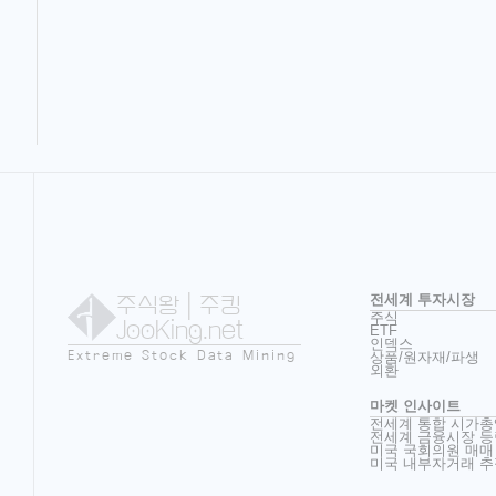
주식왕
| 주킹
전세계 투자시장
주식
JooKing.net
ETF
인덱스
Extreme Stock Data Mining
상품/원자재/파생
외환
마켓 인사이트
전세계 통합 시가총
전세계 금융시장 등
미국 국회의원 매매
미국 내부자거래 