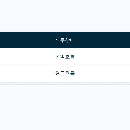
재무상태
손익흐름
현금흐름