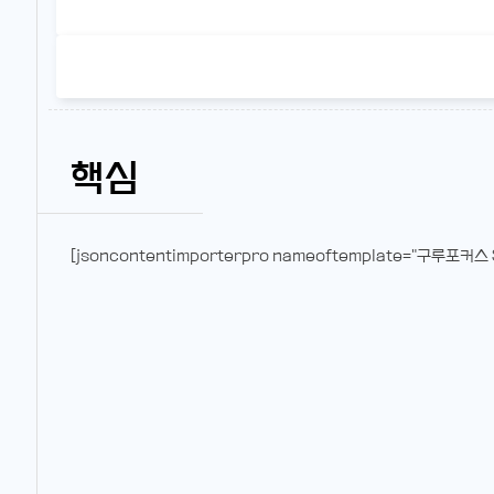
핵심
[jsoncontentimporterpro nameoftemplate="구루포커스 