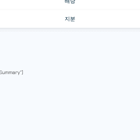
배당
지분
Summary"]