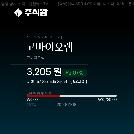
방지’ 조치 - 연합뉴스TV
[속보]하닉 ADR 4.9% 하락…나스닥 -0.1% - 문화일보
주식왕
KOREA
KOSDAQ
/
고바이오랩
고바이오랩
3,205
원
2.07%
(
62.2B
)
시총:
62,237,536,256
원
1년중 현재 위치
₩0.00
₩8,730.00
상장일
2020/11/18