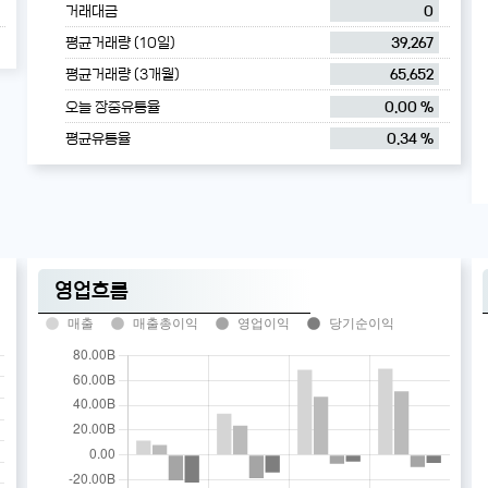
거래대금
0
평균거래량 (10일)
39,267
평균거래량 (3개월)
65,652
오늘 장중유통율
0.00 %
평균유통율
0.34 %
영업흐름
매출
매출총이익
영업이익
당기순이익