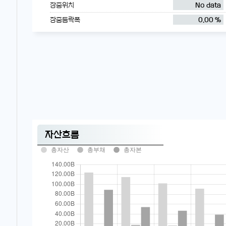
장중위치
No data
장중등락폭
0.00 %
자산흐름
총자산
총부채
총자본