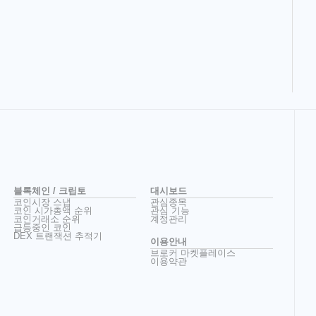
블록체인 / 크립토
대시보드
코인시장 스냅
관심종목
코인 시가총액 순위
관심 기능
코인거래소 순위
계정관리
급등중인 코인
DEX 트랜잭션 추적기
이용안내
브로커 마켓플레이스
이용약관