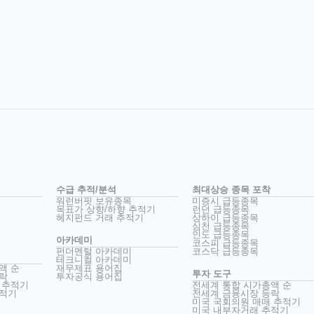
수급 추적/분석
최대상승 종목 포착
워런버핏 보유종목
미증시 급등종목
목표가 상향/하향 추적기
런던 급등종목
헤지펀드 거래 추적기
상하이 급등종목
심천 급등종목
인도 급등종목
아카데미
코스피 급등종목
펀더멘털 아카데미
코스닥 급등종목
테크니컬 아카데미
액 순
재무제표 용어집
투자 도구
락
투자공식 용어집
 추적기
전세계 통합 시가총액 순
추적기
전세계 금융시장 등락
미국 국회의원 매매 추적기
미국 내부자거래 추적기