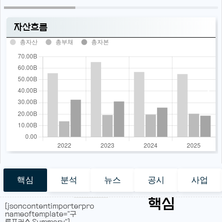
자산흐름
총자산
총부채
총자본
핵심
분석
뉴스
공시
사업
핵심
[jsoncontentimporterpro
nameoftemplate="구