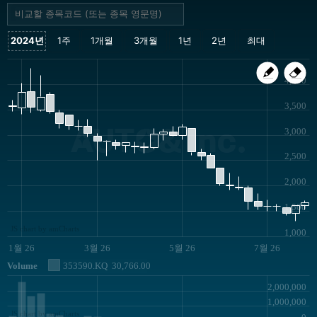
4,000
3,500
AUTO& Inc.
3,000
2,500
2,000
1,500
JS chart by amCharts
1,000
1월 26
3월 26
5월 26
7월 26
Volume
353590.KQ
30,766.00
2,000,000
1,000,000
JS chart by amCharts
0