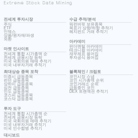
Extreme Stock Data Mining
전세계 투자시장
수급 추적/분석
주식
워런버핏 보유종목
ETF
목표가 상향/하향 추적기
인덱스
헤지펀드 거래 추적기
상품/원자재/파생
외환
아카데미
펀더멘털 아카데미
마켓 인사이트
테크니컬 아카데미
전세계 통합 시가총액 순
재무제표 용어집
전세계 금융시장 등락
투자공식 용어집
미국 국회의원 매매 추적기
미국 내부자거래 추적기
최대상승 종목 포착
블록체인 / 크립토
미증시 급등종목
코인시장 스냅
런던 급등종목
코인 시가총액 순위
상하이 급등종목
코인거래소 순위
심천 급등종목
급등중인 코인
인도 급등종목
DEX 트랜잭션 추적기
코스피 급등종목
코스닥 급등종목
투자 도구
전세계 통합 시가총액 순
전세계 금융시장 등락
미국 국회의원 매매 추적기
미국 내부자거래 추적기
미국 인수합병 추적기
대시보드