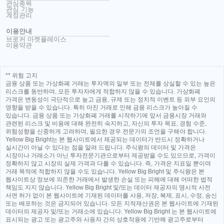
관심종목
관심 기능
계정관리
이용안내
브로커 마켓플레이스
이용약관
** 위험 고지
금융 상품 또는 가상화폐 거래는 투자액의 일부 또는 전체를 상실할 수 있는 높은
리스크를 동반하며, 모든 투자자에게 적합하지 않을 수 있습니다. 가상화폐
가격은 변동성이 극단적으로 높고 금융, 규제 또는 정치적 이벤트 등 외부 요인의
영향을 받을 수 있습니다. 특히 마진 거래로 인해 금융 리스크가 높아질 수
있습니다. 금융 상품 또는 가상화폐 거래를 시작하기에 앞서 금융시장 거래와
관련된 리스크 및 비용에 대해 완전히 숙지하고, 자신의 투자 목표, 경험 수준,
위험성향을 신중하게 고려하며, 필요한 경우 전문가의 조언을 구해야 합니다.
Yellow Big Bright는 본 웹사이트에서 제공되는 데이터가 반드시 정확하거나
실시간이 아닐 수 있다는 점을 알려 드립니다. 주식왕의 데이터 및 가격은
시장이나 거래소가 아닌 투자전문기관으로부터 제공받을 수도 있으므로, 가격이
정확하지 않고 시장의 실제 가격과 다를 수 있습니다. 즉, 가격은 지표일 뿐이며
거래 목적에 적합하지 않을 수도 있습니다. Yellow Big Bright 및 주식왕은 본
웹사이트상 정보에 의존한 거래에서 발생한 손실 또는 피해에 대해 어떠한 법적
책임도 지지 않습니다. Yellow Big Bright 및/또는 데이터 제공자의 명시적 사전
서면 허가 없이 본 웹사이트에 기재된 데이터를 사용, 저장, 복제, 표시, 수정, 송신
또는 배포하는 것은 금지되어 있습니다. 모든 지적재산권은 본 웹사이트에 기재된
데이터의 제공자 및/또는 거래소에 있습니다. Yellow Big Bright 는 본 웹사이트에
표시되는 광고 또는 광고주와 사용자 간의 상호작용에 기반해 광고주로부터