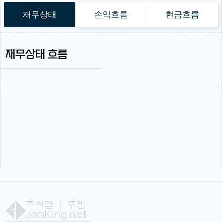
재무상태
손익흐름
현금흐름
재무상태 흐름
주식왕
| 주킹
JooKing.net