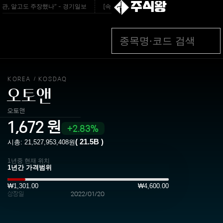
주식왕
, 알고도 주장했나” - 경기일보
[속보] 부산·김해·울주 ‘경계 단계’…전국 48개 시
KOREA
KOSDAQ
/
오토앤
오토앤
1,672
원
2.83%
(
21.5B
)
시총:
21,527,953,408
원
1년중 현재 위치
₩1,301.00
₩4,600.00
상장일
2022/01/20