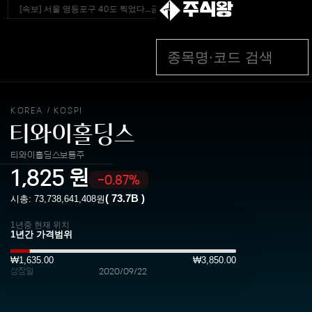
주식왕
[속보] 서울 영등포구 40도 찍었다...금요일 폭염 ‘절정’ - 조선일보
[속보]경찰
KOREA
KOSPI
/
티와이홀딩스
티와이홀딩스보통주
1,825
원
-0.87%
(
73.7B
)
시총:
73,738,641,408
원
1년중 현재 위치
₩1,635.00
₩3,850.00
상장일
2020/09/22