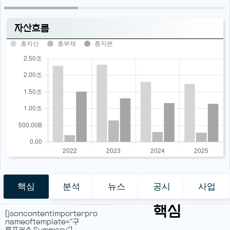
자산흐름
총자산
총부채
총자본
핵심
분석
뉴스
공시
사업
핵심
[jsoncontentimporterpro
nameoftemplate="구