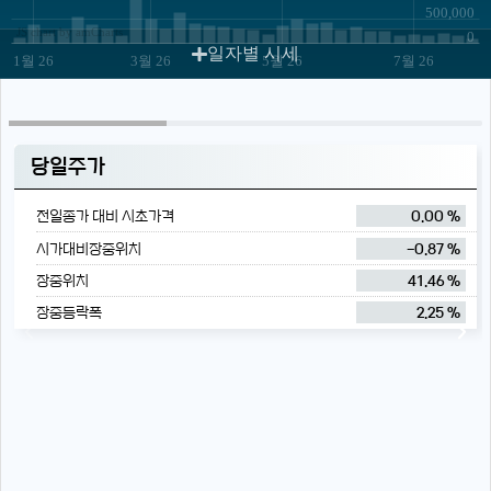
500,000
JS chart by amCharts
0
일자별 시세
1월 26
3월 26
5월 26
7월 26
당일주가
전일종가 대비 시초가격
0.00 %
시가대비장중위치
-0.87 %
장중위치
41.46 %
장중등락폭
2.25 %