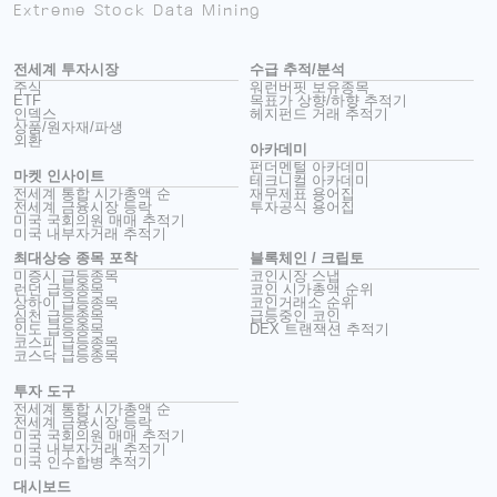
Extreme Stock Data Mining
전세계 투자시장
수급 추적/분석
주식
워런버핏 보유종목
ETF
목표가 상향/하향 추적기
인덱스
헤지펀드 거래 추적기
상품/원자재/파생
외환
아카데미
펀더멘털 아카데미
마켓 인사이트
테크니컬 아카데미
전세계 통합 시가총액 순
재무제표 용어집
전세계 금융시장 등락
투자공식 용어집
미국 국회의원 매매 추적기
미국 내부자거래 추적기
최대상승 종목 포착
블록체인 / 크립토
미증시 급등종목
코인시장 스냅
런던 급등종목
코인 시가총액 순위
상하이 급등종목
코인거래소 순위
심천 급등종목
급등중인 코인
인도 급등종목
DEX 트랜잭션 추적기
코스피 급등종목
코스닥 급등종목
투자 도구
전세계 통합 시가총액 순
전세계 금융시장 등락
미국 국회의원 매매 추적기
미국 내부자거래 추적기
미국 인수합병 추적기
대시보드