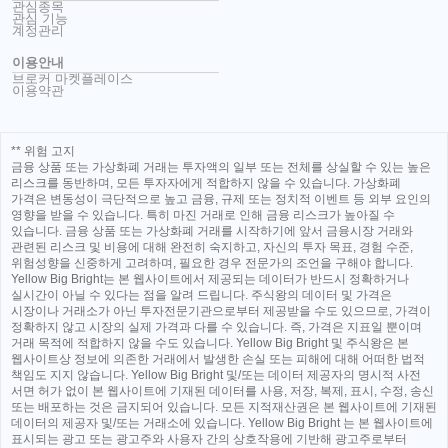
관심종목
관심 기능
계정관리
이용안내
브로커 마켓플레이스
이용약관
** 위험 고지
금융 상품 또는 가상화폐 거래는 투자액의 일부 또는 전체를 상실할 수 있는 높은
리스크를 동반하며, 모든 투자자에게 적합하지 않을 수 있습니다. 가상화폐
가격은 변동성이 극단적으로 높고 금융, 규제 또는 정치적 이벤트 등 외부 요인의
영향을 받을 수 있습니다. 특히 마진 거래로 인해 금융 리스크가 높아질 수
있습니다. 금융 상품 또는 가상화폐 거래를 시작하기에 앞서 금융시장 거래와
관련된 리스크 및 비용에 대해 완전히 숙지하고, 자신의 투자 목표, 경험 수준,
위험성향을 신중하게 고려하며, 필요한 경우 전문가의 조언을 구해야 합니다.
Yellow Big Bright는 본 웹사이트에서 제공되는 데이터가 반드시 정확하거나
실시간이 아닐 수 있다는 점을 알려 드립니다. 주식왕의 데이터 및 가격은
시장이나 거래소가 아닌 투자전문기관으로부터 제공받을 수도 있으므로, 가격이
정확하지 않고 시장의 실제 가격과 다를 수 있습니다. 즉, 가격은 지표일 뿐이며
거래 목적에 적합하지 않을 수도 있습니다. Yellow Big Bright 및 주식왕은 본
웹사이트상 정보에 의존한 거래에서 발생한 손실 또는 피해에 대해 어떠한 법적
책임도 지지 않습니다. Yellow Big Bright 및/또는 데이터 제공자의 명시적 사전
서면 허가 없이 본 웹사이트에 기재된 데이터를 사용, 저장, 복제, 표시, 수정, 송신
또는 배포하는 것은 금지되어 있습니다. 모든 지적재산권은 본 웹사이트에 기재된
데이터의 제공자 및/또는 거래소에 있습니다. Yellow Big Bright 는 본 웹사이트에
표시되는 광고 또는 광고주와 사용자 간의 상호작용에 기반해 광고주로부터