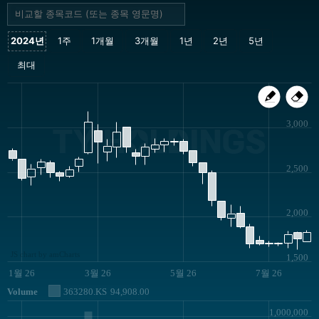
3,000
TY HOLDINGS
2,500
2,000
JS chart by amCharts
1,500
1월 26
3월 26
5월 26
7월 26
Volume
363280.KS
94,908.00
1,000,000